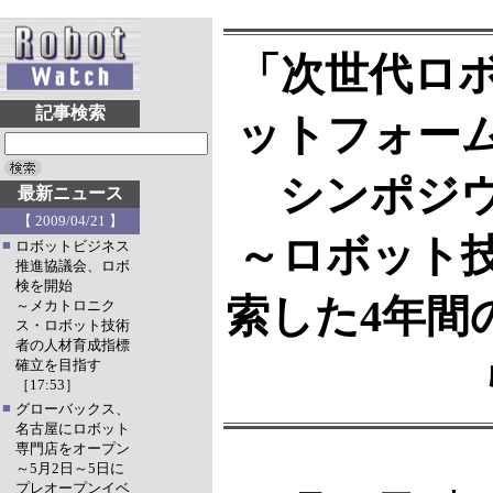
「次世代ロ
記事検索
ットフォー
シンポジ
最新ニュース
【 2009/04/21 】
～ロボット
■
ロボットビジネス
推進協議会、ロボ
検を開始
索した4年間
～メカトロニク
ス・ロボット技術
者の人材育成指標
確立を目指す
［17:53］
■
グローバックス、
名古屋にロボット
専門店をオープン
～5月2日～5日に
プレオープンイベ