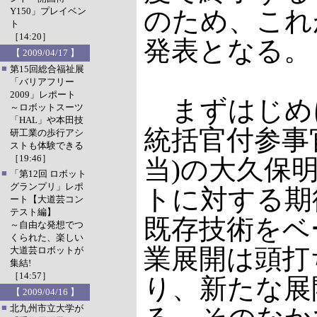
Y150」プレイベン
のため、これ
ト
［14:20］
発表となる。
【 2009/04/17 】
■
第15回総合福祉展
「バリアフリー
2009」レポート
まずはじめ
～ロボットスーツ
「HAL」や本田技
統括官付参事
研工業の歩行アシ
ストも体験できる
［19:46］
当)の大久保
■
「第12回 ロボット
グランプリ」レポ
トに対する期
ート【大道芸コン
テスト編】
既存技術をベ
～自由な発想でつ
くられた、楽しい
業展開は頭打
大道芸ロボットが
集結!
［14:57］
り、新たな展
【 2009/04/16 】
■
北九州市立大学が