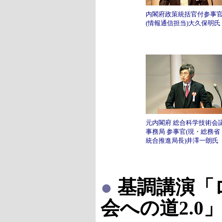
内閣府政策統括官付参事
(情報通信担当)大久保明氏
元内閣府 総合科学技術会
事務局 参事官(現・総務省
統合推進局長)井澤一朗氏
●
基調講演「
会への道2.0