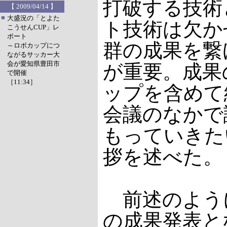
打破する技術
【 2009/04/14 】
■
大盛況の「とよた
ト技術は欠か
こうせんCUP」レ
ポート
群の成果を繋
～ロボカップにつ
ながるサッカー大
会が愛知県豊田市
が重要。成果
で開催
［11:34］
ップを含めて
会議のなかで
もっていきた
拶を述べた。
前述のよう
の成果発表と