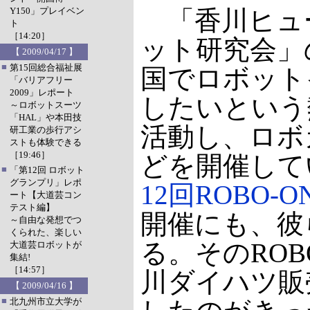
Y150」プレイベン
「香川ヒュ
ト
［14:20］
ット研究会」
【 2009/04/17 】
■
第15回総合福祉展
国でロボット
「バリアフリー
2009」レポート
したいという
～ロボットスーツ
「HAL」や本田技
活動し、ロボ
研工業の歩行アシ
ストも体験できる
［19:46］
どを開催して
■
「第12回 ロボット
グランプリ」レポ
12回ROBO-O
ート【大道芸コン
テスト編】
開催にも、彼
～自由な発想でつ
くられた、楽しい
る。そのROB
大道芸ロボットが
集結!
［14:57］
川ダイハツ販
【 2009/04/16 】
■
北九州市立大学が