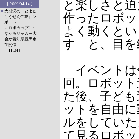
と楽しさと迫
【 2009/04/14 】
■
大盛況の「とよた
作ったロボッ
こうせんCUP」レ
ポート
よく動くとい
～ロボカップにつ
ながるサッカー大
会が愛知県豊田市
す」と、目を
で開催
［11:34］
イベントは
回。ロボット
た後、子ども
ットを自由に
ルをしていた
て見るロボッ