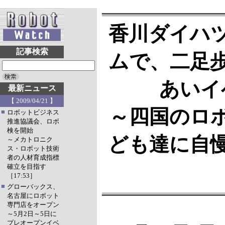
香川ダイハ
記事検索
ムで、二足
あいイ
最新ニュース
【 2009/04/21 】
～四国のロ
■
ロボットビジネス
推進協議会、ロボ
検を開始
ども達に自
～メカトロニク
ス・ロボット技術
者の人材育成指標
確立を目指す
［17:53］
■
グローバックス、
名古屋にロボット
専門店をオープン
～5月2日～5日に
プレオープンイベ