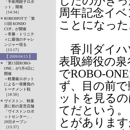
したのがきっ
「手術用鉗子ロボ
ット」開発
周年記念イベ
［14:34］
■
ROBOSPOTで「第
ことになった
15回 KONDO
CUP」が開催
～常勝・トリニテ
ィに最強のチャレ
ンジャー現る
香川ダイハ
［13:17］
【 2009/04/15 】
表取締役の泉
■
「第15回ROBO-
ONE」が5月4日に
でROBO-O
開催
～軽量級ロボット
ず、目の前で
による一発勝負の
トーナメント戦
ットを見るの
［18:50］
■
ヴイストン、秋葉
原に初の直営店舗
てだという。
「ヴイストンロボ
ットセンター」、
とがあります
29日オープン
［13:37］