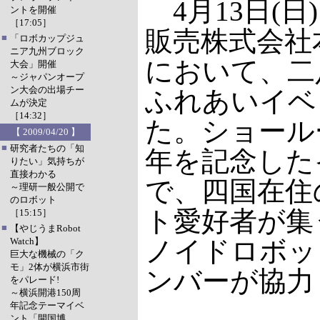
4月13日(日
ントを開催
［17:05］
販売株式会社
■
「ロボカップジュ
ニア九州ブロック
において、二
大会」開催
～ジャパンオープ
ン大会の出場チー
ふれあいイベ
ムが決定
［14:32］
た。ショール
【 2009/04/20 】
■
研究者たちの「知
年を記念した
りたい」気持ちが
直接わかる
で、四国在住
～理研一般公開で
のロボット
ト愛好者が集
［15:15］
■
【やじうまRobot
Watch】
ノイドロボッ
巨大な機械の「ク
モ」2体が横浜市街
ンバーが協力
をパレード!
～横浜開港150周
年記念テーマイベ
ント「開国博