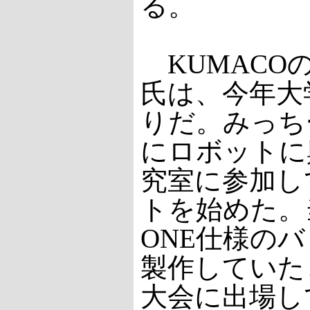
る。
KUMACO
氏は、今年大
りだ。みっち
にロボットに
究室に参加し
トを始めた。当
ONE仕様の
製作していた
大会に出場し