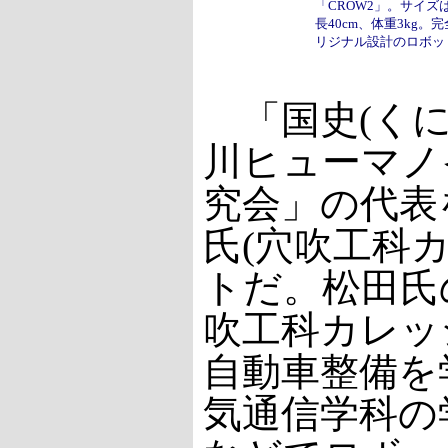
「CROW2」。サイズ
長40cm、体重3kg。
リジナル設計のロボッ
「国史(くにし
川ヒューマノ
究会」の代表
氏(穴吹工科
トだ。松田氏
吹工科カレッ
自動車整備を
気通信学科の