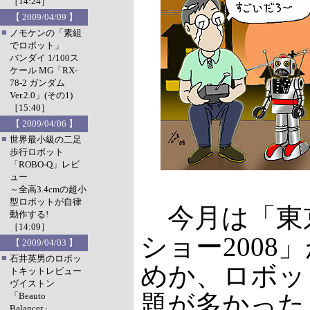
［14:24］
【 2009/04/09 】
■
ノモケンの「素組
でロボット」
バンダイ 1/100ス
ケール MG「RX-
78-2 ガンダム
Ver.2.0」(その1)
［15:40］
【 2009/04/06 】
■
世界最小級の二足
歩行ロボット
「ROBO-Q」レビ
ュー
～全高3.4cmの超小
型ロボットが自律
今月は「東
動作する!
［14:09］
ショー2008
【 2009/04/03 】
■
石井英男のロボッ
めか、ロボッ
トキットレビュー
ヴイストン
題が多かった
「Beauto
Balancer」