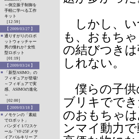
～倒立振子制御を
手軽に学べる工作
キット
しかし、い
［12:59］
【 2009/03/27 】
も、おもちゃ
■
通りすがりのロボ
ットウォッチャー
の結びつきは
男の憧れか? 女性
型ロボット
［01:19］
しれない。
【 2009/03/24 】
■
「新型ASIMO」の
フィギュアが登場!
～フィギュアで実
僕らの子供
感、ASIMOの進化
～
ブリキででき
［02:00］
【 2009/03/18 】
のおもちゃは
■
ノモケンの「素組
でロボット」
ンマイ動力で
バンダイ 1/72スケ
ール「VF-25F メサ
イアバルキリー ア