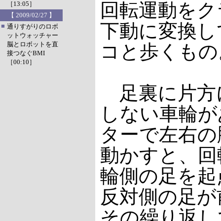
回転運動をク
［13:05］
【 2009/02/27 】
下動に変換し
■
通りすがりのロボ
ットウォッチャー
脳とロボットを直
コと歩くもの
接つなぐBMI
［00:10］
足裏に片方
しない車輪が
ターで左右の
動かすと、回
輪側の足を起
反対側の足が
その繰り返し