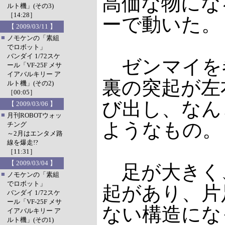
高価な物にな
ルト機」(その3)
［14:28］
ーで動いた。
【 2009/03/11 】
■
ノモケンの「素組
でロボット」
バンダイ 1/72スケ
ゼンマイを
ール「VF-25F メサ
イアバルキリー ア
裏の突起が左
ルト機」(その2)
［00:05］
び出し、なん
【 2009/03/06 】
■
月刊ROBOTウォッ
ようなもの。
チング
～2月はエンタメ路
線を爆走!?
［11:31］
【 2009/03/04 】
足が大きく
■
ノモケンの「素組
でロボット」
起があり、片
バンダイ 1/72スケ
ール「VF-25F メサ
ない構造にな
イアバルキリー ア
ルト機」(その1)