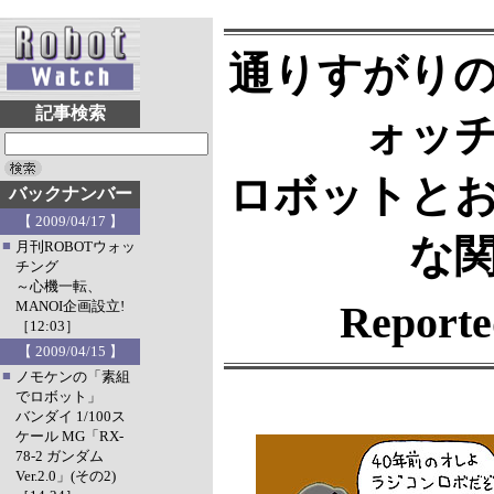
通りすがり
記事検索
ォッ
ロボットと
バックナンバー
【 2009/04/17 】
な
■
月刊ROBOTウォッ
チング
～心機一転、
MANOI企画設立!
Report
［12:03］
【 2009/04/15 】
■
ノモケンの「素組
でロボット」
バンダイ 1/100ス
ケール MG「RX-
78-2 ガンダム
Ver.2.0」(その2)