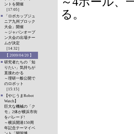
～4ホール、一
ントを開催
［17:05］
る。
■
「ロボカップジュ
ニア九州ブロック
大会」開催
～ジャパンオープ
ン大会の出場チー
ムが決定
［14:32］
【 2009/04/20 】
■
研究者たちの「知
りたい」気持ちが
直接わかる
～理研一般公開で
のロボット
［15:15］
■
【やじうまRobot
Watch】
巨大な機械の「ク
モ」2体が横浜市街
をパレード!
～横浜開港150周
年記念テーマイベ
ント「開国博