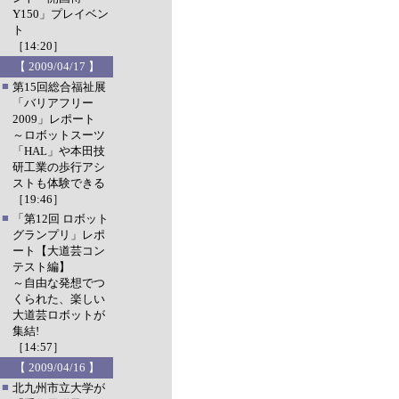
Y150」プレイベン
ト
［14:20］
【 2009/04/17 】
■
第15回総合福祉展
「バリアフリー
2009」レポート
～ロボットスーツ
「HAL」や本田技
研工業の歩行アシ
ストも体験できる
［19:46］
■
「第12回 ロボット
グランプリ」レポ
ート【大道芸コン
テスト編】
～自由な発想でつ
くられた、楽しい
大道芸ロボットが
集結!
［14:57］
【 2009/04/16 】
■
北九州市立大学が