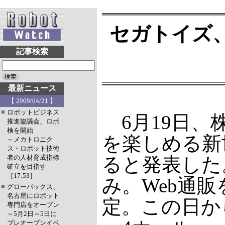
セガトイズ
記事検索
最新ニュース
【 2009/04/21 】
■
ロボットビジネス
6月19日、
推進協議会、ロボ
検を開始
を楽しめる新
～メカトロニク
ス・ロボット技術
者の人材育成指標
ると発表した
確立を目指す
［17:53］
み。Web通
■
グローバックス、
名古屋にロボット
定。この日か
専門店をオープン
～5月2日～5日に
プレオープンイベ