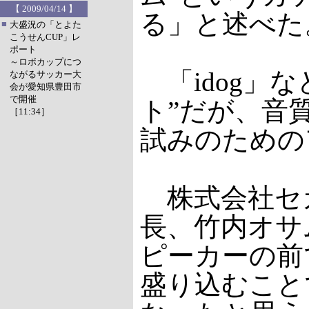
【 2009/04/14 】
る」と述べた
■
大盛況の「とよた
こうせんCUP」レ
ポート
～ロボカップにつ
「idog」
ながるサッカー大
会が愛知県豊田市
で開催
ト”だが、音
［11:34］
試みのための
株式会社セガ
長、竹内オサ
ピーカーの前
盛り込むこと