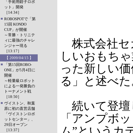
「手術用鉗子ロボ
ット」開発
［14:34］
■
ROBOSPOTで「第
15回 KONDO
CUP」が開催
～常勝・トリニテ
株式会社セガ
ィに最強のチャレ
ンジャー現る
［13:17］
しいおもちゃ
【 2009/04/15 】
■
った新しい価
「第15回ROBO-
ONE」が5月4日に
開催
る」と述べた
～軽量級ロボット
による一発勝負の
トーナメント戦
［18:50］
続いて登壇し
■
ヴイストン、秋葉
原に初の直営店舗
「ヴイストンロボ
「アンプボッ
ットセンター」、
29日オープン
ム”というカ
［13:37］