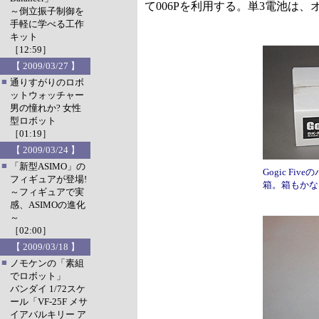
て006Pを利用する。単3電池は
～倒立振子制御を
手軽に学べる工作
キット
［12:59］
【 2009/03/27 】
■
通りすがりのロボ
ットウォッチャー
男の憧れか? 女性
型ロボット
［01:19］
【 2009/03/24 】
■
「新型ASIMO」の
Gogic F
フィギュアが登場!
箱。箱もかな
～フィギュアで実
感、ASIMOの進化
～
［02:00］
【 2009/03/18 】
■
ノモケンの「素組
でロボット」
バンダイ 1/72スケ
ール「VF-25F メサ
イアバルキリー ア