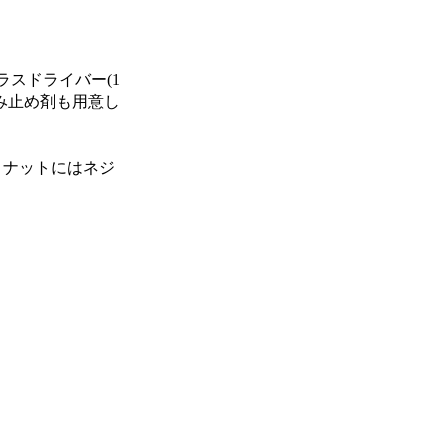
スドライバー(1
み止め剤も用意し
。ナットにはネジ