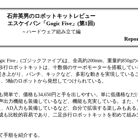
石井英男のロボットキットレビュー
エスケイパン「Gogic Five」(第1回)
～ハードウェア組み立て編
Repo
 Five」(ゴジックファイブ)は、全高約200mm、重量約850
ロボットキットは、十数個のサーボモーターを搭載しているが、Go
や起き上がり、パンチ、キックなど、多彩な動きを実現している
な名称も、5軸のロボットから発想してつけられている。
簡単で、価格も34,650円と手を出しやすい。単に低価格なだ
声出力機能も装備しているなど、機能も充実している。また、
え、AD入力も装備しているなど、自分で拡張する楽しみもある
成も比較的容易であり、二足歩行ロボットキットを初めて組み
て手順を紹介する。