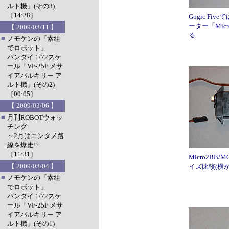
ルト機」(その3)
［14:28］
Gogic Fi
ーター「Mic
【 2009/03/11 】
る
■
ノモケンの「素組
でロボット」
バンダイ 1/72スケ
ール「VF-25F メサ
イアバルキリー ア
ルト機」(その2)
［00:05］
【 2009/03/06 】
■
月刊ROBOTウォッ
チング
～2月はエンタメ路
線を爆走!?
［11:31］
Micro2B
【 2009/03/04 】
イズ比較(横
■
ノモケンの「素組
でロボット」
バンダイ 1/72スケ
ール「VF-25F メサ
イアバルキリー ア
ルト機」(その1)