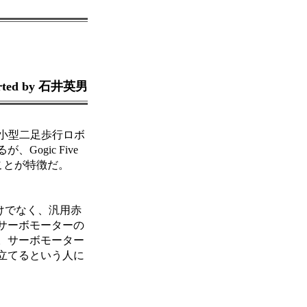
rted by 石井英男
gの小型二足歩行ロボ
gic Five
ことが特徴だ。
けでなく、汎用赤
サーボモーターの
。サーボモーター
立てるという人に