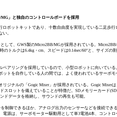
BB/MG」と独自のコントロールボードを採用
の二足歩行ロボットキットであり、十数自由度を実現している二足歩
ない。
ーとして、GWS製のMicro2BB/MGが採用されている。Micro2B
トルクは6.4kg・cm、スピードは0.14sec/60°と、サイズ
ベアリングを採用しているので、小型ロボットに向いている
ボットを自作している人の間では、よく使われているサーボモ
ルの「Gogic Mixer」が採用されている。Gogic Mixer
ドスロットを備えていることが特徴だ。SDメモリーカード(S
ウンドデータを格納し、サウンドの再生も可能。
を制御できるほか、アナログ出力のセンサーなどを接続できる
。電源は、サーボモーター駆動用として単3電池4本、コントロ