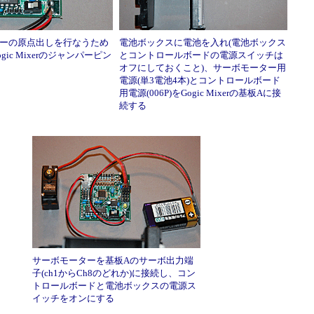
ーの原点出しを行なうため
電池ボックスに電池を入れ(電池ボックス
gic Mixerのジャンパーピン
とコントロールボードの電源スイッチは
オフにしておくこと)、サーボモーター用
電源(単3電池4本)とコントロールボード
用電源(006P)をGogic Mixerの基板Aに接
続する
サーボモーターを基板Aのサーボ出力端
子(ch1からCh8のどれか)に接続し、コン
トロールボードと電池ボックスの電源ス
イッチをオンにする