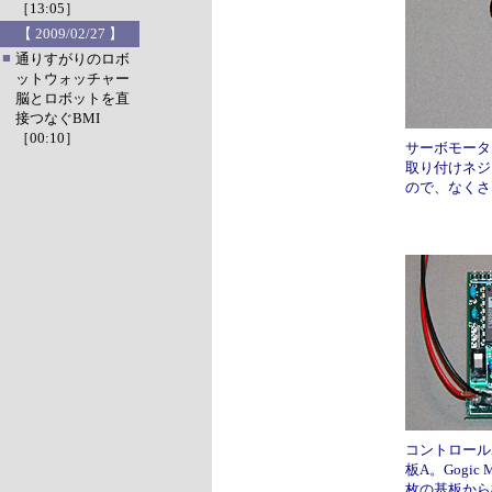
［13:05］
【 2009/02/27 】
■
通りすがりのロボ
ットウォッチャー
脳とロボットを直
接つなぐBMI
［00:10］
サーボモータ
取り付けネジ
ので、なくさ
コントロールボ
板A。Gogic
枚の基板から