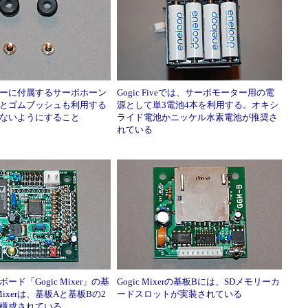
ーに付属するサーボホーン
Gogic Fiveでは、サーボモーター用の電
とゴムブッシュも利用する
源として単3電池4本を利用する。オキシ
ないようにすること
ライド電池かニッケル水素電池が推奨さ
れている
ード「Gogic Mixer」の基
Gogic Mixerの基板Bには、SDメモリーカ
 Mixerは、基板Aと基板Bの2
ードスロットが実装されている
構成されている