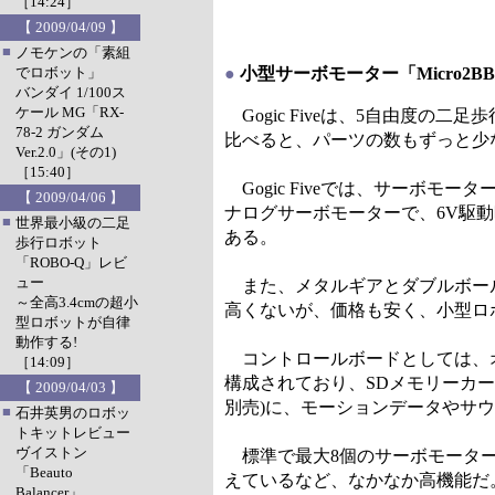
［14:24］
【 2009/04/09 】
■
ノモケンの「素組
でロボット」
●
小型サーボモーター「Micro2
バンダイ 1/100ス
ケール MG「RX-
Gogic Fiveは、5自由度
78-2 ガンダム
比べると、パーツの数もずっと少
Ver.2.0」(その1)
［15:40］
Gogic Fiveでは、サーボモータ
【 2009/04/06 】
ナログサーボモーターで、6V駆動時の
■
世界最小級の二足
ある。
歩行ロボット
「ROBO-Q」レビ
ュー
また、メタルギアとダブルボール
～全高3.4cmの超小
高くないが、価格も安く、小型ロ
型ロボットが自律
動作する!
コントロールボードとしては、オリジナ
［14:09］
構成されており、SDメモリーカー
【 2009/04/03 】
別売)に、モーションデータやサ
■
石井英男のロボッ
トキットレビュー
ヴイストン
標準で最大8個のサーボモーター
「Beauto
えているなど、なかなか高機能だ
Balancer」