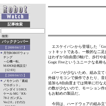
記事検索
バックナンバー
エスケイパンから登場した「Gogic
【 2009/04/17 】
ットキットである。一般的な二足歩行
■
月刊ROBOTウォッ
はわずか5自由度(5軸)で、歩行
チング
～心機一転、
Gogic Fiveというユニーク
MANOI企画設立!
［12:03］
パーツが少ないため、組み立ても
【 2009/04/15 】
外線リモコンで操作できたり、音
■
ノモケンの「素組
追加も8自由度までは簡単に行な
でロボット」
の数が少ないので、モーション作
バンダイ 1/100ス
もお勧めの製品だ。
ケール MG「RX-
78-2 ガンダム
Ver.2.0」(その2)
今回は、ハードウェアの組み立