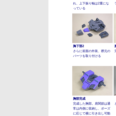
れ、上下振り軸は2重にな
っている
胸下部2
さらに前面の外装、襟元の
パーツを取り付ける
胸部完成
完成した胸部。肩関節は通
常は内側に収納し、ポーズ
に応じて横に引き出し可動