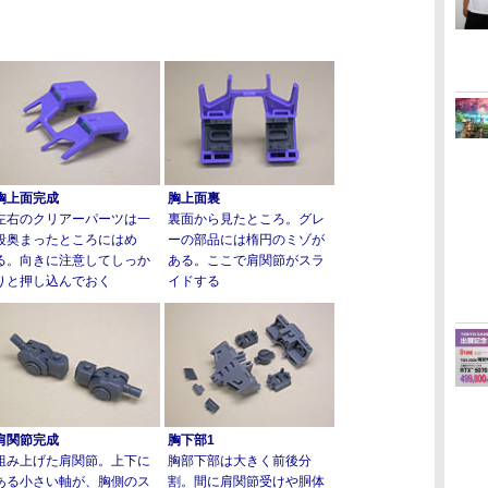
胸上面完成
胸上面裏
左右のクリアーパーツは一
裏面から見たところ。グレ
段奥まったところにはめ
ーの部品には楕円のミゾが
る。向きに注意してしっか
ある。ここで肩関節がスラ
りと押し込んでおく
イドする
肩関節完成
胸下部1
組み上げた肩関節。上下に
胸部下部は大きく前後分
ある小さい軸が、胸側のス
割。間に肩関節受けや胴体