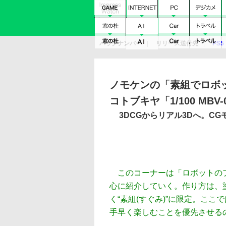
バックナンバー
リリース送付先
PS5
モバイル
eスポーツ
クラウド
PS
ノモケンの「素組でロボ
コトブキヤ「1/100 MBV-
3DCGからリアル3Dへ。C
このコーナーは「ロボットのプ
心に紹介していく。作り方は、
く“素組(すぐみ)”に限定。こ
手早く楽しむことを優先させる