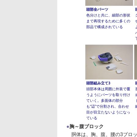
頭部全パーツ
色分けと共に、細部の形状
まで再現するために多くの
部品で構成されている
頭部組み立て3
頭部本体は周囲に外装で覆
うようにパーツを取り付け
ていく。多面体の部分
も“辺”で分割され、合わせ
目が目立たないようになっ
ている
●
胸～腹ブロック
胴体は、胸、腹、腰の3ブロッ