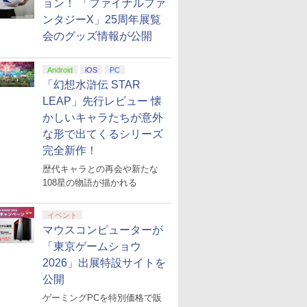
ョン！ 「ファイナルファ
ンタジーX」25周年展覧
会のグッズ情報が公開
Android
iOS
PC
「幻想水滸伝 STAR
LEAP」先行レビュー 懐
かしいキャラたちが意外
な形で出てくるシリーズ
完全新作！
歴代キャラとの再会や新たな
108星の物語が描かれる
イベント
マウスコンピューターが
「東京ゲームショウ
2026」出展特設サイトを
公開
ゲーミングPCを特別価格で販