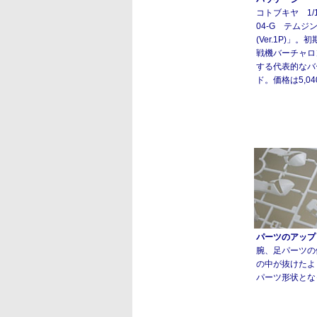
コトブキヤ 1/1
04-G テムジ
(Ver.1P)」
戦機バーチャロ
する代表的なバ
ド。価格は5,04
パーツのアップ
腕、足パーツの
の中が抜けたよ
パーツ形状とな