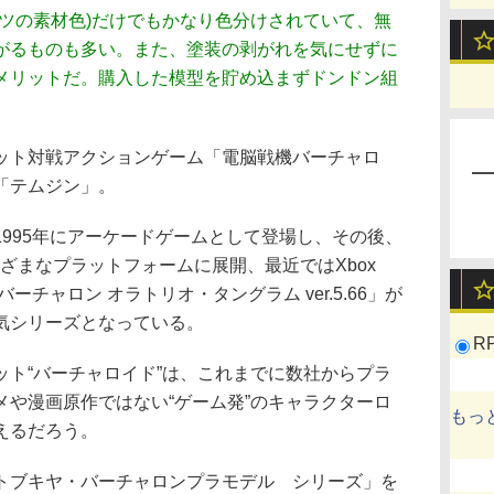
ツの素材色)だけでもかなり色分けされていて、無
がるものも多い。また、塗装の剥がれを気にせずに
メリットだ。購入した模型を貯め込まずドンドン組
ト対戦アクションゲーム「電脳戦機バーチャロ
「テムジン」。
995年にアーケードゲームとして登場し、その後、
ざまなプラットフォームに展開、最近ではXbox
戦機バーチャロン オラトリオ・タングラム ver.5.66」が
気シリーズとなっている。
R
ト“バーチャロイド”は、これまでに数社からプラ
メや漫画原作ではない“ゲーム発”のキャラクターロ
もっ
えるだろう。
ブキヤ・バーチャロンプラモデル シリーズ」を