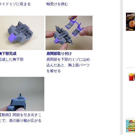
ライドミゾに収まる
軸受けを挟む
胸下部完成
肩関節取り付け
完成した胸下部
肩関節を下部のミゾにはめ
込んだあと、胸上面パーツ
を被せる
【動画】関節を引き出すこ
とで、肩の振り幅が広がる