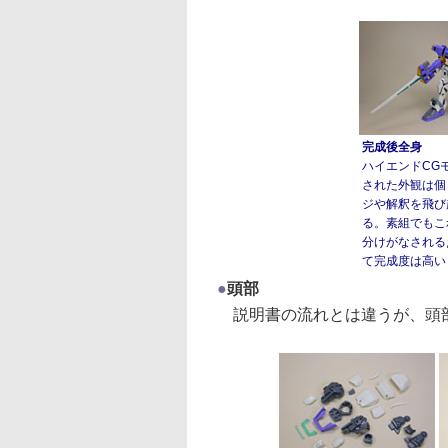
完成後全身
ハイエンドCG
された外観は個
ジや解釈を飛び
る。素組でもこ
分けがなされる
て完成度は高い
●
頭部
説明書の流れとは違うが、頭部