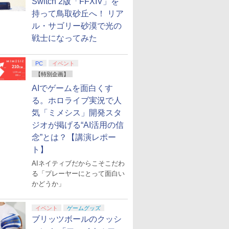
Switch 2版「FFXIV」を
持って鳥取砂丘へ！ リア
ル・サゴリー砂漠で光の
戦士になってみた
PC
イベント
【特別企画】
AIでゲームを面白くす
る。ホロライブ実況で人
気「ミメシス」開発スタ
ジオが掲げる“AI活用の信
念”とは？【講演レポー
ト】
AIネイティブだからこそこだわ
る「プレーヤーにとって面白い
かどうか」
イベント
ゲームグッズ
ブリッツボールのクッシ