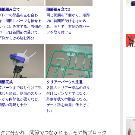
頭部組み立て
頭部組み立て2
グレーの部品を左右合わ
同じ状態を下側から。頭部
せ、周囲にパーツを被せる
内に首関節受けをはめ込
ように組み立てる。右側の
み、あとで、右側の首パー
パーツは首関節の受けで、
ツを取り付ける
下側からはめ込む部分
頭部完成
クリアーパーツの注意
首パーツまで取り付けて完
各部のクリアー部品の取り
成した頭部。側面のスリッ
付けはピンなどではなく、
トから内部色が覗くなど、
外側形状での勘合になる。
細部の再現も十分
ゲート跡を綺麗に仕上げて
おく
クに分かれ、関節でつながれる。その胸ブロック