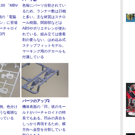
00 「MBV-
色毎にパーツ分割されてい
ン
るため、ランナー数は23枚
。初期の「電脳
と多い。主な材質はスチロ
ン」に登場
ール樹脂。関節部などは
ーチャロイ
ABSやポリエチレンが使わ
0円
れている。組み立ては接着
剤の要らない、はめ込み式
スナップフィットモデル。
マーキング用のデカールも
付属している
パーツのアップ2
例。色分け
機体表面の「凹」状のモー
うな複雑な
ルドがバーチャロイドの特
っている
長でもある。凹みの具合を
しっかり再現するため、横
方向へ金型を分割している