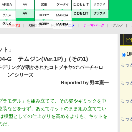
Switch2
Xbox SX
PC
アニメ
テーマパーク
グルメ
 Vita
3DS
アーケード
VR
ット」
1
04-G テムジン(Ver.1P)」(その1)
もっ
Gモデリングが活かされたコトブキヤの“バーチャロ
ン”シリーズ
Reported by 野本憲一
もっ
もっ
ラモデル」を組み立てて、その姿やギミックを中
塗装などをせず、あえてキットのまま組み立ててい
こでは模型としての仕上がりを高めるよりも、キットを
もっ
のだ。