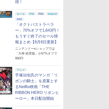
得！
セール
PS5
PS4
Switch2
WIN
「オクトパストラベラ
ー」70%オフで1,643円！
もうすぐ終了のセール情
報まとめ【8月8日更新】
ニンテンドーeショップでは
「大神 絶景版」が67%オフで
990円
アニメ
手塚治虫氏のマンガ「リ
ボンの騎士」を原案とす
るNetflix映画「THE
RIBBON HERO リボンヒ
ーロー」本日配信開始