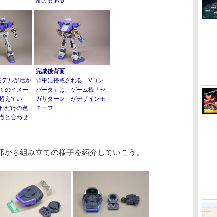
部分もある
完成後背面
モデルが活か
背中に搭載される「Vコン
々のイメー
バータ」は、ゲーム機「セ
超えてい
ガサターン」がデザインモ
れだけの色
チーフ
点と合わせ
から組み立ての様子を紹介していこう。