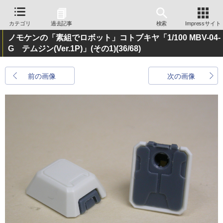
カテゴリ
過去記事
検索
Impressサイト
ノモケンの「素組でロボット」コトブキヤ「1/100 MBV-04-
G テムジン(Ver.1P)」(その1)
(36/68)
前の画像
次の画像