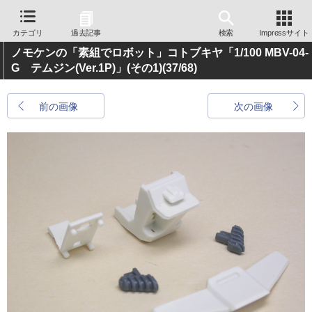
カテゴリ
過去記事
検索
Impressサイト
ノモケンの「素組でロボット」コトブキヤ「1/100 MBV-04-
G テムジン(Ver.1P)」(その1)
(37/68)
前の画像
次の画像