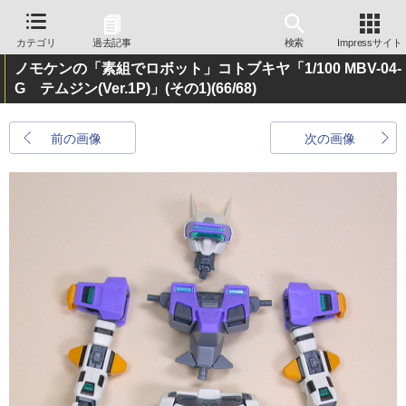
カテゴリ
過去記事
検索
Impressサイト
ノモケンの「素組でロボット」コトブキヤ「1/100 MBV-04-
G テムジン(Ver.1P)」(その1)
(66/68)
前の画像
次の画像