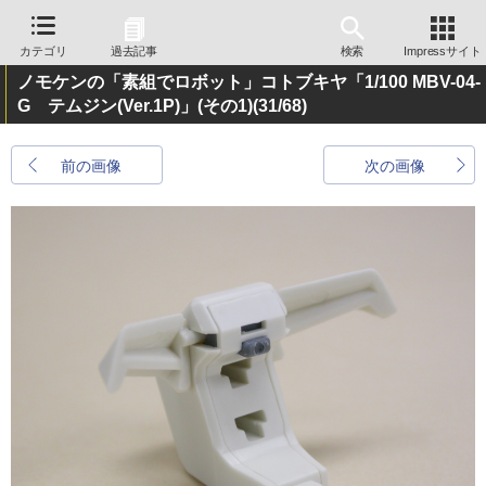
カテゴリ
過去記事
検索
Impressサイト
ノモケンの「素組でロボット」コトブキヤ「1/100 MBV-04-
G テムジン(Ver.1P)」(その1)
(31/68)
前の画像
次の画像