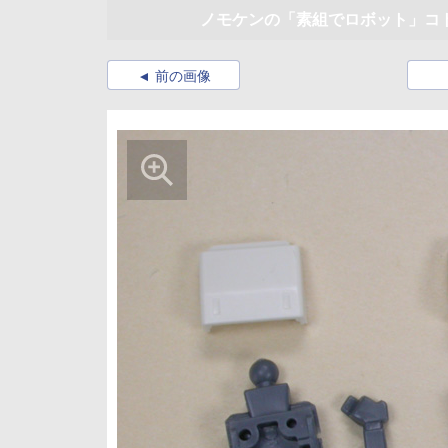
ノモケンの「素組でロボット」コトブキヤ「
前の画像