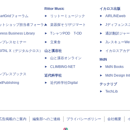
Rittor Music
イカロス出版
artGridフォーラム
リットーミュージック
AIRLINEweb
ットショップ担当者フォーラム
楽器探そう!デジマート
Jディフェンス
ress Business Library
TシャツPOD T-OD
通訳翻訳ジャー
ンプレスセミナー
立東舎
JレスキューWe
IGITAL X（デジタルクロス）
山と溪谷社
イカロスアカデ
山と溪谷オンライン
MdN
CLIMBING-NET
MdN Books
ンプレスブックス
近代科学社
MdN Design Int
xtPublishing
近代科学社Digital
テックリブ
TechLib
広告掲載のご案内
編集部へのご連絡
プライバシーポリシー
会社概要