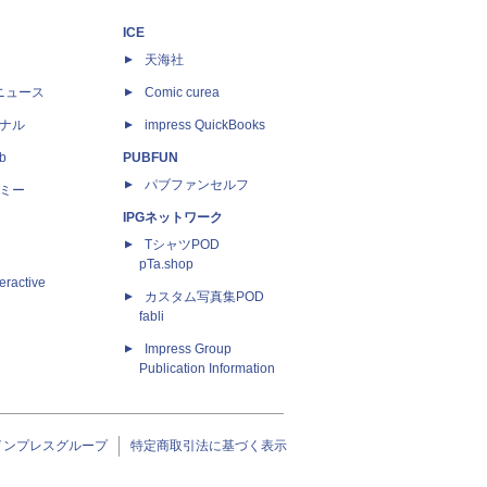
ICE
天海社
ニュース
Comic curea
ナル
impress QuickBooks
b
PUBFUN
パブファンセルフ
ミー
IPGネットワーク
TシャツPOD
pTa.shop
eractive
カスタム写真集POD
fabli
Impress Group
Publication Information
インプレスグループ
特定商取引法に基づく表示