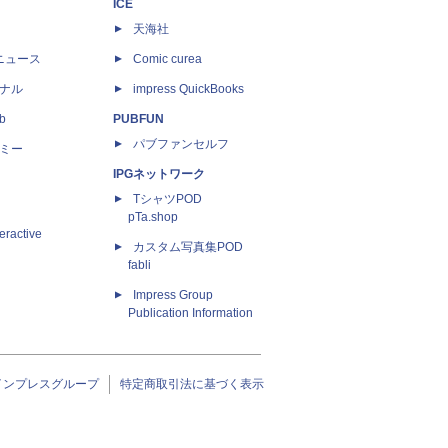
ICE
天海社
ニュース
Comic curea
ナル
impress QuickBooks
b
PUBFUN
パブファンセルフ
ミー
IPGネットワーク
TシャツPOD
pTa.shop
eractive
カスタム写真集POD
fabli
Impress Group
Publication Information
インプレスグループ
特定商取引法に基づく表示