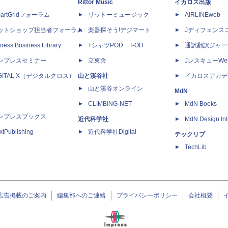
Rittor Music
イカロス出版
artGridフォーラム
リットーミュージック
AIRLINEweb
ットショップ担当者フォーラム
楽器探そう!デジマート
Jディフェンス
ress Business Library
TシャツPOD T-OD
通訳翻訳ジャー
ンプレスセミナー
立東舎
JレスキューWe
IGITAL X（デジタルクロス）
山と溪谷社
イカロスアカデ
山と溪谷オンライン
MdN
CLIMBING-NET
MdN Books
ンプレスブックス
近代科学社
MdN Design Int
xtPublishing
近代科学社Digital
テックリブ
TechLib
広告掲載のご案内
編集部へのご連絡
プライバシーポリシー
会社概要