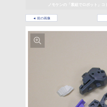
ノモケンの「素組でロボット」コトブキヤ「
前の画像