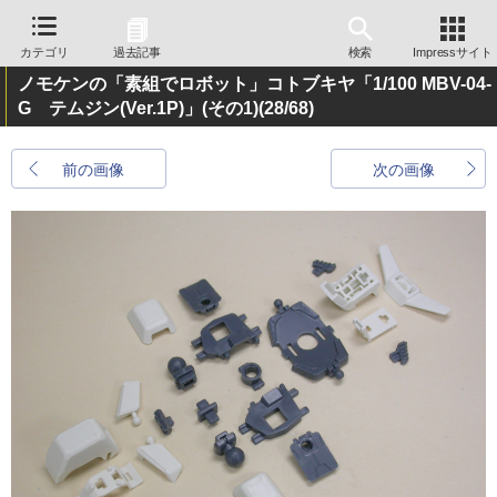
カテゴリ
過去記事
検索
Impressサイト
ノモケンの「素組でロボット」コトブキヤ「1/100 MBV-04-
G テムジン(Ver.1P)」(その1)
(28/68)
前の画像
次の画像