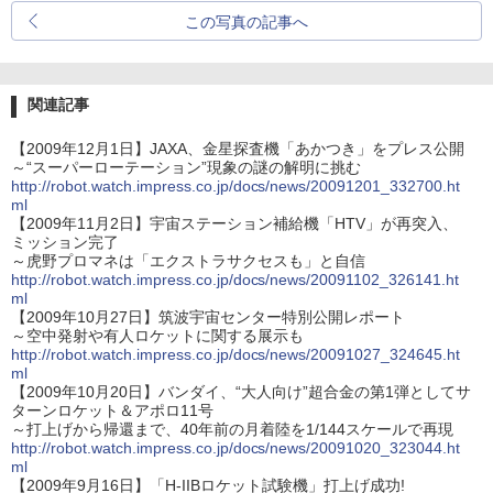
この写真の記事へ
関連記事
【2009年12月1日】JAXA、金星探査機「あかつき」をプレス公開
～“スーパーローテーション”現象の謎の解明に挑む
http://robot.watch.impress.co.jp/docs/news/20091201_332700.ht
ml
【2009年11月2日】宇宙ステーション補給機「HTV」が再突入、
ミッション完了
～虎野プロマネは「エクストラサクセスも」と自信
http://robot.watch.impress.co.jp/docs/news/20091102_326141.ht
ml
【2009年10月27日】筑波宇宙センター特別公開レポート
～空中発射や有人ロケットに関する展示も
http://robot.watch.impress.co.jp/docs/news/20091027_324645.ht
ml
【2009年10月20日】バンダイ、“大人向け”超合金の第1弾としてサ
ターンロケット＆アポロ11号
～打上げから帰還まで、40年前の月着陸を1/144スケールで再現
http://robot.watch.impress.co.jp/docs/news/20091020_323044.ht
ml
【2009年9月16日】「H-IIBロケット試験機」打上げ成功!