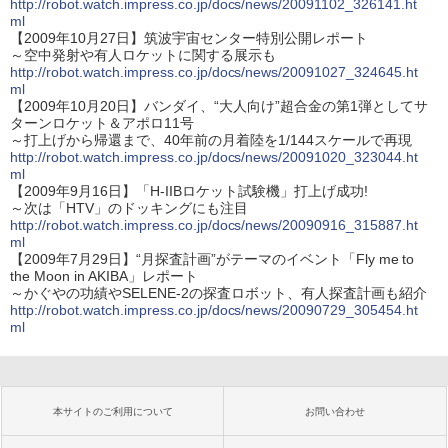
http://robot.watch.impress.co.jp/docs/news/20091102_326141.ht
ml
【2009年10月27日】筑波宇宙センター特別公開レポート
～空中発射や有人ロケットに関する展示も
http://robot.watch.impress.co.jp/docs/news/20091027_324645.ht
ml
【2009年10月20日】バンダイ、“大人向け”超合金の第1弾としてサ
ターンロケット＆アポロ11号
～打上げから帰還まで、40年前の月着陸を1/144スケールで再現
http://robot.watch.impress.co.jp/docs/news/20091020_323044.ht
ml
【2009年9月16日】「H-IIBロケット試験機」打上げ成功!
～次は「HTV」のドッキングにも注目
http://robot.watch.impress.co.jp/docs/news/20090916_315887.ht
ml
【2009年7月29日】“月探査計画”がテーマのイベント「Fly me to
the Moon in AKIBA」レポート
～かぐやの功績やSELENE-2の探査ロボット、有人探査計画も紹介
http://robot.watch.impress.co.jp/docs/news/20090729_305454.ht
ml
本サイトのご利用について
お問い合わせ