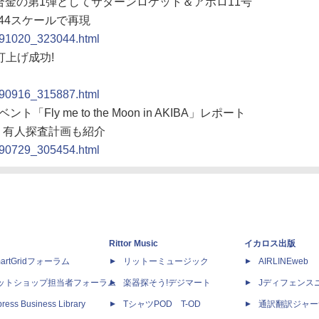
”超合金の第1弾としてサターンロケット＆アポロ11号
44スケールで再現
0091020_323044.html
打上げ成功!
0090916_315887.html
Fly me to the Moon in AKIBA」レポート
ト、有人探査計画も紹介
0090729_305454.html
Rittor Music
イカロス出版
artGridフォーラム
リットーミュージック
AIRLINEweb
ットショップ担当者フォーラム
楽器探そう!デジマート
Jディフェンス
ress Business Library
TシャツPOD T-OD
通訳翻訳ジャー