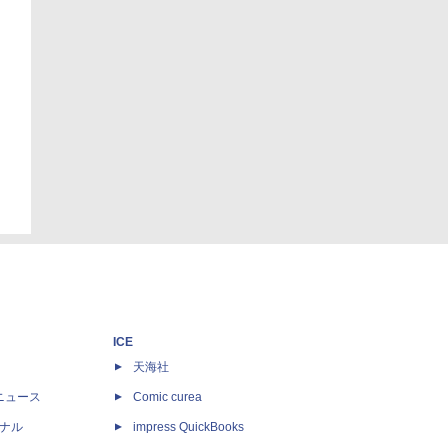
ICE
天海社
ニュース
Comic curea
ナル
impress QuickBooks