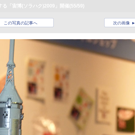
「宙博(ソラハク)2009」開催
(55/59)
この写真の記事へ
次の画像