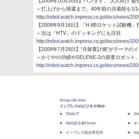
【2009年10月20日】バンダイ、“大人向け
～打上げから帰還まで、40年前の月着陸を1/1
http://robot.watch.impress.co.jp/docs/news/2
【2009年9月16日】「H-IIBロケット試験機」
～次は「HTV」のドッキングにも注目
http://robot.watch.impress.co.jp/docs/news/2
【2009年7月29日】“月探査計画”がテーマのイベント「
～かぐやの功績やSELENE-2の探査ロボッ
http://robot.watch.impress.co.jp/docs/news/2
Group site links
インプレスのビジネスWeb
Think IT
Sm
Web担当者Forum
ネ
インプレス総合研究所
Imp