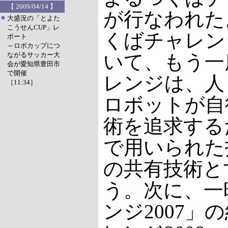
【 2009/04/14 】
が行なわれた
■
大盛況の「とよた
こうせんCUP」レ
くばチャレン
ポート
～ロボカップにつ
ながるサッカー大
いて、もう一
会が愛知県豊田市
で開催
レンジは、人
［11:34］
ロボットが自
術を追求する
で用いられた
の共有技術と
う。次に、一
ンジ2007