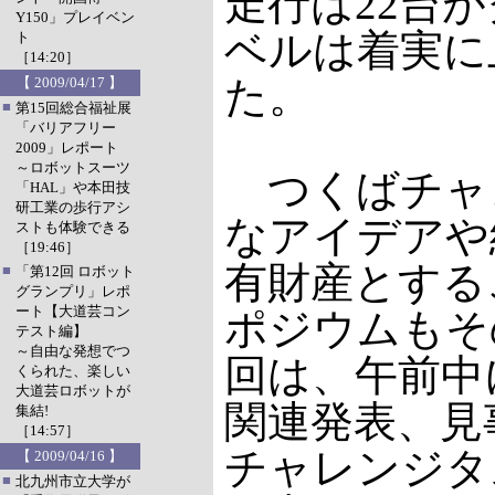
走行は22台
Y150」プレイベン
ベルは着実に
ト
［14:20］
た。
【 2009/04/17 】
■
第15回総合福祉展
「バリアフリー
2009」レポート
～ロボットスーツ
つくばチャ
「HAL」や本田技
研工業の歩行アシ
なアイデアや
ストも体験できる
［19:46］
有財産とする
■
「第12回 ロボット
グランプリ」レポ
ート【大道芸コン
ポジウムもそ
テスト編】
～自由な発想でつ
回は、午前中
くられた、楽しい
大道芸ロボットが
関連発表、見
集結!
［14:57］
チャレンジタ
【 2009/04/16 】
■
北九州市立大学が