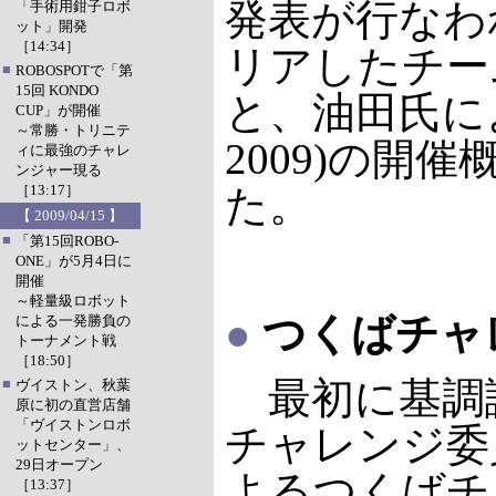
発表が行なわ
「手術用鉗子ロボ
ット」開発
［14:34］
リアしたチー
■
ROBOSPOTで「第
15回 KONDO
と、油田氏に
CUP」が開催
～常勝・トリニテ
2009)の開
ィに最強のチャレ
ンジャー現る
［13:17］
た。
【 2009/04/15 】
■
「第15回ROBO-
ONE」が5月4日に
開催
～軽量級ロボット
●
つくばチャレ
による一発勝負の
トーナメント戦
［18:50］
最初に基調
■
ヴイストン、秋葉
原に初の直営店舗
「ヴイストンロボ
チャレンジ委
ットセンター」、
29日オープン
よるつくばチ
［13:37］