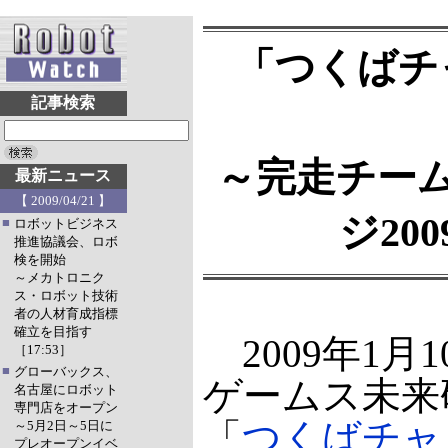
「つくばチ
記事検索
～完走チー
最新ニュース
【 2009/04/21 】
ジ20
■
ロボットビジネス
推進協議会、ロボ
検を開始
～メカトロニク
ス・ロボット技術
者の人材育成指標
確立を目指す
2009年1月
［17:53］
■
グローバックス、
ゲームス未来
名古屋にロボット
専門店をオープン
「
つくばチャレ
～5月2日～5日に
プレオープンイベ