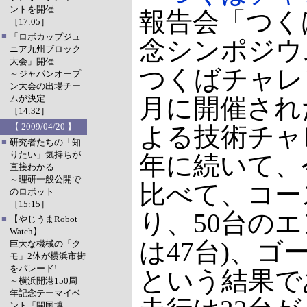
ントを開催
報告会「つく
［17:05］
■
「ロボカップジュ
念シンポジウ
ニア九州ブロック
大会」開催
つくばチャレン
～ジャパンオープ
ン大会の出場チー
ムが決定
月に開催され
［14:32］
【 2009/04/20 】
よる技術チャ
■
研究者たちの「知
りたい」気持ちが
年に続いて、
直接わかる
～理研一般公開で
比べて、コー
のロボット
［15:15］
り、50台の
■
【やじうまRobot
Watch】
は47台)、
巨大な機械の「ク
モ」2体が横浜市街
をパレード!
という結果で
～横浜開港150周
年記念テーマイベ
ント「開国博