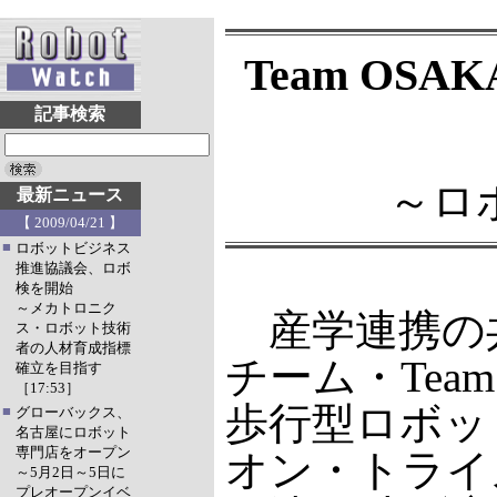
Team OS
記事検索
～ロ
最新ニュース
【 2009/04/21 】
■
ロボットビジネス
推進協議会、ロボ
検を開始
～メカトロニク
産学連携の
ス・ロボット技術
者の人材育成指標
チーム・Tea
確立を目指す
［17:53］
歩行型ロボット「
■
グローバックス、
名古屋にロボット
専門店をオープン
オン・トライ
～5月2日～5日に
プレオープンイベ