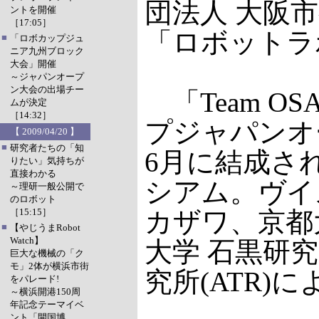
団法人 大阪
ントを開催
［17:05］
「ロボットラ
■
「ロボカップジュ
ニア九州ブロック
大会」開催
～ジャパンオープ
ン大会の出場チー
「Team O
ムが決定
［14:32］
プジャパンオ
【 2009/04/20 】
■
研究者たちの「知
6月に結成さ
りたい」気持ちが
直接わかる
シアム。ヴイ
～理研一般公開で
のロボット
［15:15］
カザワ、京都
■
【やじうまRobot
Watch】
大学 石黒研
巨大な機械の「ク
モ」2体が横浜市街
究所(ATR)
をパレード!
～横浜開港150周
年記念テーマイベ
ント「開国博