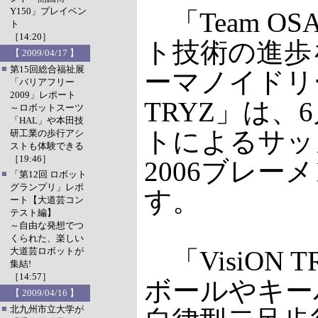
Y150」プレイベン
「Team O
ト
［14:20］
ト技術の進歩
【 2009/04/17 】
■
第15回総合福祉展
ーマノイドリー
「バリアフリー
2009」レポート
TRYZ」は
～ロボットスーツ
「HAL」や本田技
トによるサッ
研工業の歩行アシ
ストも体験できる
［19:46］
2006ブレー
■
「第12回 ロボット
グランプリ」レポ
す。
ート【大道芸コン
テスト編】
～自由な発想でつ
くられた、楽しい
大道芸ロボットが
「VisiON 
集結!
［14:57］
ボールやキー
【 2009/04/16 】
■
北九州市立大学が