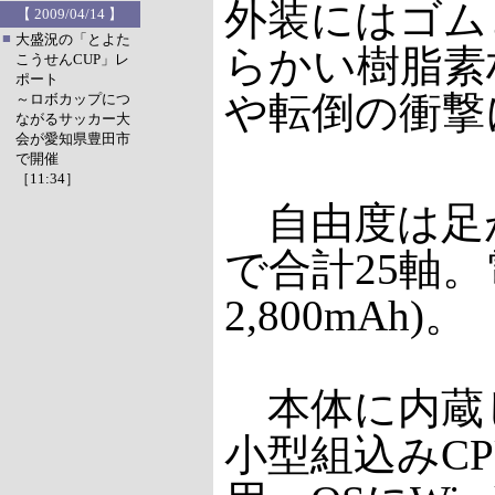
外装にはゴム
【 2009/04/14 】
■
大盛況の「とよた
らかい樹脂素
こうせんCUP」レ
ポート
や転倒の衝撃
～ロボカップにつ
ながるサッカー大
会が愛知県豊田市
で開催
［11:34］
自由度は足が7
で合計25軸。
2,800mAh)。
本体に内蔵し
小型組込みCPU