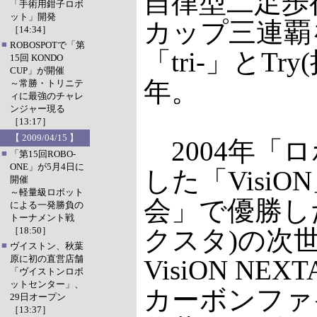
自律型二足歩
「手術用鉗子ロボ
ット」開発
カップ三連覇
［14:34］
■
ROBOSPOTで「第
「tri-」と
15回 KONDO
CUP」が開催
年。
～常勝・トリニテ
ィに最強のチャレ
ンジャー現る
［13:17］
【 2009/04/15 】
2004年「
■
「第15回ROBO-
ONE」が5月4日に
した「Visi
開催
～軽量級ロボット
会」で優勝した
による一発勝負の
トーナメント戦
［18:50］
クスタ)の次世代
■
ヴイストン、秋葉
原に初の直営店舗
VisiON 
「ヴイストンロボ
ットセンター」、
カーボンファ
29日オープン
［13:37］