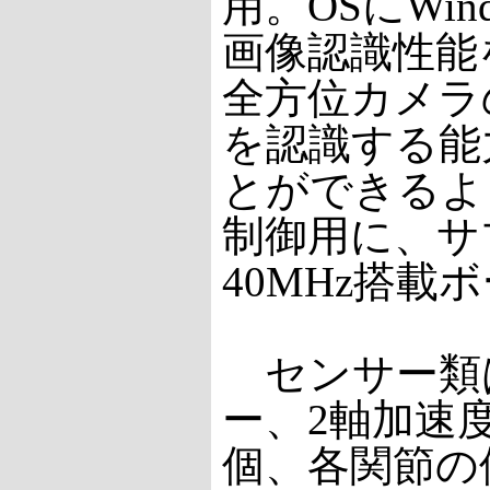
用。OSにWi
画像認識性能を
全方位カメラ
を認識する能
とができるよ
制御用に、サ
40MHz搭
センサー類は
ー、2軸加速
個、各関節の