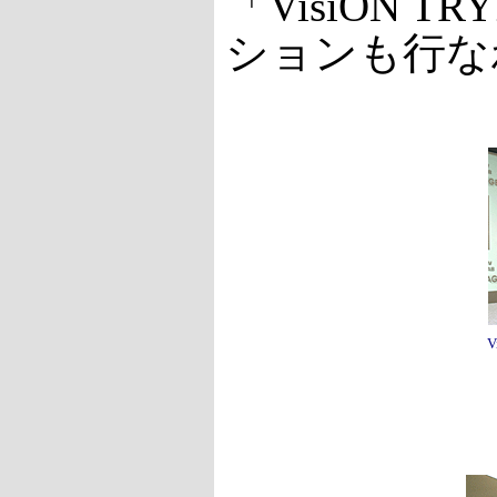
「VisiON
ションも行な
V