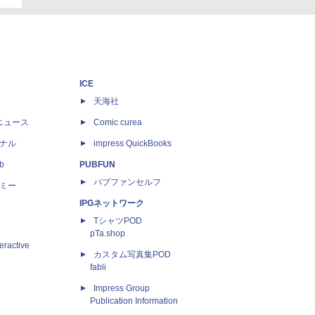
ICE
天海社
ニュース
Comic curea
ナル
impress QuickBooks
b
PUBFUN
パブファンセルフ
ミー
IPGネットワーク
TシャツPOD
pTa.shop
eractive
カスタム写真集POD
fabli
Impress Group
Publication Information