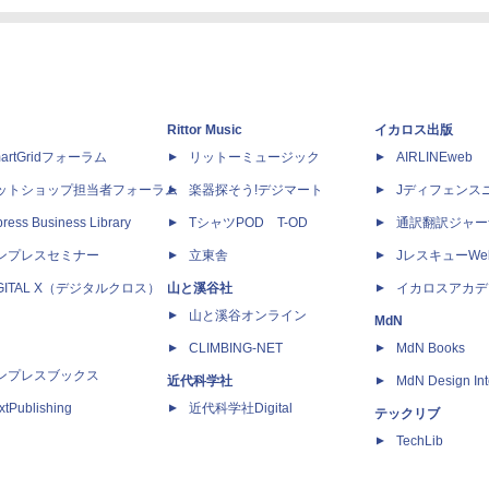
Rittor Music
イカロス出版
artGridフォーラム
リットーミュージック
AIRLINEweb
ットショップ担当者フォーラム
楽器探そう!デジマート
Jディフェンス
ress Business Library
TシャツPOD T-OD
通訳翻訳ジャー
ンプレスセミナー
立東舎
JレスキューWe
IGITAL X（デジタルクロス）
山と溪谷社
イカロスアカデ
山と溪谷オンライン
MdN
CLIMBING-NET
MdN Books
ンプレスブックス
近代科学社
MdN Design Int
xtPublishing
近代科学社Digital
テックリブ
TechLib