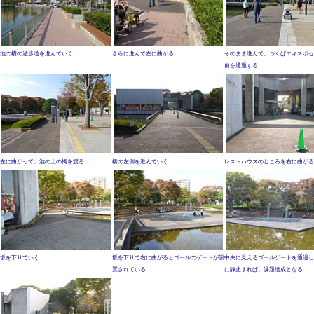
池の横の遊歩道を進んでいく
さらに進んで左に曲がる
そのまま進んで、つくばエキスポセ
前を通過する
左に曲がって、池の上の橋を渡る
橋の左側を進んでいく
レストハウスのところを右に曲がる
坂を下りていく
坂を下りて右に曲がるとゴールのゲートが設
中央に見えるゴールゲートを通過し
置されている
に静止すれば、課題達成となる