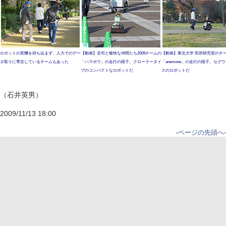
ロボットの実機を持ち込まず、人力でのデー
【動画】圭司と愉快な仲間たち2009チームの
【動画】東北大学 田所研究室のチ
タ取りに専念しているチームもあった
「ハマボウ」の走行の様子。クローラータイ
「anemone」の走行の様子。セグ
プのコンパクトなロボットだ
スのロボットだ
（石井英男）
2009/11/13 18:00
-
ページの先頭へ
-