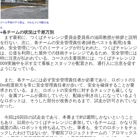
ゴール手前の下り坂は、それなりに勾配があ
る
●
各チームの状況は千差万別
まず最初に、つくばチャレンジ委員会委員長の油田教授が挨拶と説明
を行ない、次に、各チームの安全管理責任者(緑色ベストを着用)を集
め、安全管理についてのミーティングが行なわれた。つくばチャレンジ
は、公道を利用した屋外での技術チャレンジであるため、安全管理には
特に注意が払われている。コースの主要箇所には、つくばチャレンジ2
009実施中を示す立て看板とスタッフが配置され、通行人に注意を促す
ようになっている。
また、各チームには必ず安全管理責任者が必要であり、ロボットの1
0m程度前方を常に安全管理責任者が歩いて、安全を確保することが要
求されている。また、ロボットの安全性に対するチェックも厳しくな
り、金属フレームが露出していたり、配線が剥き出しになっているよう
なロボットは、そうした部分が改善されるまで、試走が許可されていな
かった。
今回は6回目の試走会であり、本番まで約2週間しかないということ
もあり、以前からつくばチャレンジに参加しているチームは、かなり完
成度の高いロボットを持ち込んでいた。筆者も、全てのロボットをチェ
ックしたわけではないが、宇都宮プロジェクトチームの「アロマックス