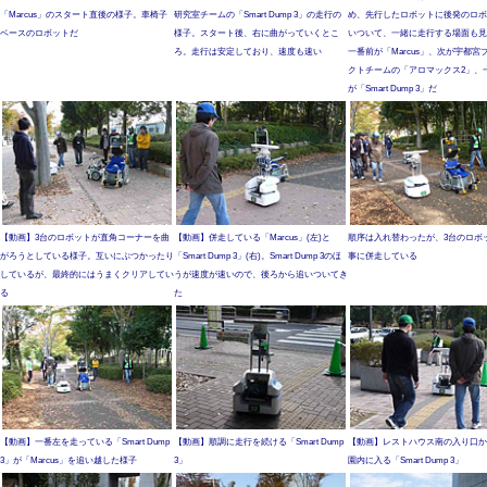
「Marcus」のスタート直後の様子。車椅子
研究室チームの「Smart Dump 3」の走行の
め、先行したロボットに後発のロボ
ベースのロボットだ
様子。スタート後、右に曲がっていくとこ
いついて、一緒に走行する場面も見
ろ。走行は安定しており、速度も速い
一番前が「Marcus」、次が宇都宮
クトチームの「アロマックス2」、
が「Smart Dump 3」だ
【動画】3台のロボットが直角コーナーを曲
【動画】併走している「Marcus」(左)と
順序は入れ替わったが、3台のロボ
がろうとしている様子。互いにぶつかったり
「Smart Dump 3」(右)。Smart Dump 3のほ
事に併走している
しているが、最終的にはうまくクリアしてい
うが速度が速いので、後ろから追いついてき
る
た
【動画】一番左を走っている「Smart Dump
【動画】順調に走行を続ける「Smart Dump
【動画】レストハウス南の入り口か
3」が「Marcus」を追い越した様子
3」
園内に入る「Smart Dump 3」