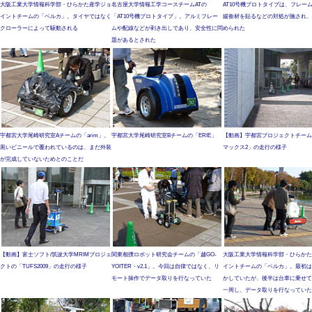
大阪工業大学情報科学部・ひらかた産学ジョ
名古屋大学情報工学コースチームATの
AT10号機プロトタイプは、フレー
イントチームの「ベルカ」。タイヤではなく
「AT10号機プロトタイプ」。アルミフレー
緩衝材を貼るなどの対処が施され、
クローラーによって駆動される
ムや配線などが剥き出しであり、安全性に問
められた
題があるとされた
宇都宮大学尾崎研究室Aチームの「arim」。
宇都宮大学尾崎研究室Bチームの「ERIE」
【動画】宇都宮プロジェクトチーム
黒いビニールで覆われているのは、まだ外装
マックス2」の走行の様子
が完成していないためとのことだ
【動画】富士ソフト/筑波大学MRIMプロジェ
関東相撲ロボット研究会チームの「越GO-
大阪工業大学情報科学部・ひらかた
クトの「TUFS2009」の走行の様子
YOITER・v2.1」。今回は自律ではなく、リ
イントチームの「ベルカ」。最初は
モート操作でデータ取りを行なっていた
かしていたが、後半は台車に乗せて
一周し、データ取りを行なっていた