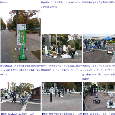
行なった
用)を集めて、安全管理についてのミーティ
2009実施中を示す立て看板が設置
ングが行なわれた
立て看板には、人や自転車が通る部分とロボ
ロボットの準備を行なっている大阪工業大学
試走前にレギュレーションチェック
ットが走行する部分が図示されており、わか
情報科学部・ひらかた産学ジョイントチーム
ェックが行われる。フットプリント
りやすい
は、緑色のテープ内にロボットが収
ればOK
【動画】Scuderia Frola AISTチームの
【動画】防衛大学校情報工学科ロボット工学
【動画】試走会では、スタート間隔