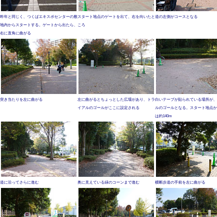
昨年と同じく、つくばエキスポセンターの敷
スタート地点のゲートを出て、右を向いたと
道の左側がコースとなる
地内からスタートする。ゲートから出たら、
ころ
右に直角に曲がる
突き当たりを左に曲がる
左に曲がるとちょっとした広場があり、トラ
白いテープが貼られている場所が、
イアルのゴールがここに設定される
ルのゴールとなる。スタート地点か
は約140m
道に沿ってさらに進む
奥に見えている緑のコーンまで進む
横断歩道の手前を左に曲がる