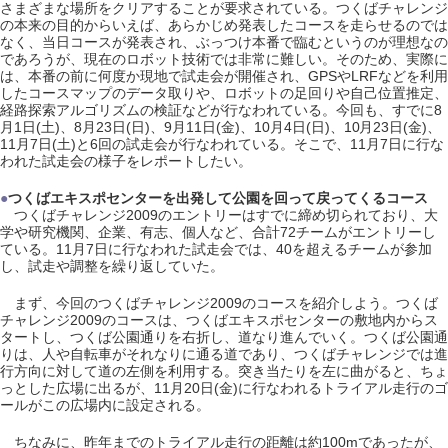
さまざまな場所をクリアすることが要求されている。つくばチャレンジ
の本来の目的からいえば、あらかじめ発表したコースを走らせるのでは
なく、当日コースが発表され、ぶっつけ本番で臨むというのが理想なの
であろうが、現在のロボット技術では非常に難しい。そのため、実際に
は、本番の前に何度か現地で試走会が開催され、GPSやLRFなどを利用
したコースマップのデータ取りや、ロボットの足回りや自己位置推定、
経路探索アルゴリズムの検証などが行なわれている。今回も、すでに8
月1日(土)、8月23日(日)、9月11日(金)、10月4日(日)、10月23日(金)、
11月7日(土)と6回の試走会が行なわれている。そこで、11月7日に行な
われた試走会の様子をレポートしたい。
●
つくばエキスポセンターを出発して公園を回って戻ってくるコース
つくばチャレンジ2009のエントリーはすでに締め切られており、大
学や研究機関、企業、有志、個人など、合計72チームがエントリーし
ている。11月7日に行なわれた試走会では、40を超えるチームが参加
し、試走や調整を繰り返していた。
まず、今回のつくばチャレンジ2009のコースを紹介しよう。つくば
チャレンジ2009のコースは、つくばエキスポセンターの敷地内からス
タートし、つくば公園通りを右折し、道なり進んでいく。つくば公園通
りは、人や自転車がそれなりに通る道であり、つくばチャレンジでは進
行方向に対して道の左側を利用する。突き当たりを左に曲がると、ちょ
っとした広場に出るが、11月20日(金)に行なわれるトライアル走行のゴ
ールがこの広場内に設定される。
ちなみに、昨年までのトライアル走行の距離は約100mであったが、