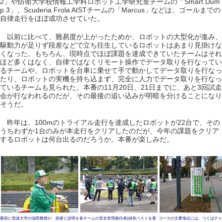
2」や防衛大学校情報工学科ロボット工学研究室チームの「Smart Dum
p 3」、Scuderia Frola AISTチームの「Marcus」などは、ゴールまでの
自律走行をほぼ成功させていた。
以前に比べて、難易度が上がったためか、ロボットの大型化が進み、
駆動力が足りず段差などで立ち往生しているロボットはあまり見掛けな
くなった。もちろん、現時点でほぼ課題を達成できていたチームはそれ
ほど多くはなく、自律ではなくリモート操作でデータ取りを行なってい
るチームや、ロボットを台車に乗せて手で動かしてデータ取りを行なっ
たり、ロボットの実機を持ち込まず、完全に人力でデータ取りを行なっ
ているチームも見られた。本番の11月20日、21日までに、あと3回試走
会が行なわれるのだが、その最後の追い込みが明暗を分けることになり
そうだ。
昨年は、100mのトライアル走行を達成したロボットが22台で、その
うちわずか1台のみが本走行をクリアしたのだが、今年の課題をクリア
するロボットは何台出るのだろうか。本番が楽しみだ。
最初に筑波大学の油田教授が、挨拶と説明を
各チームの安全管理責任者(緑色ベストを着
コースの主要地点には、つくばチャ