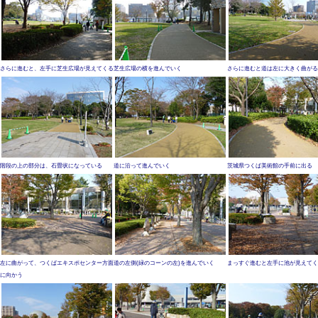
さらに進むと、左手に芝生広場が見えてくる
芝生広場の横を進んでいく
さらに進むと道は左に大きく曲がる
階段の上の部分は、石畳状になっている
道に沿って進んでいく
茨城県つくば美術館の手前に出る
左に曲がって、つくばエキスポセンター方面
道の左側(緑のコーンの左)を進んでいく
まっすぐ進むと左手に池が見えてく
に向かう