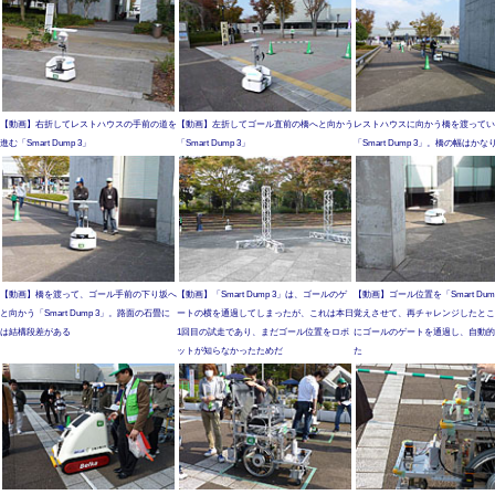
【動画】右折してレストハウスの手前の道を
【動画】左折してゴール直前の橋へと向かう
レストハウスに向かう橋を渡ってい
進む「Smart Dump 3」
「Smart Dump 3」
「Smart Dump 3」。橋の幅はかな
【動画】橋を渡って、ゴール手前の下り坂へ
【動画】「Smart Dump 3」は、ゴールのゲ
【動画】ゴール位置を「Smart Dum
と向かう「Smart Dump 3」。路面の石畳に
ートの横を通過してしまったが、これは本日
覚えさせて、再チャレンジしたとこ
は結構段差がある
1回目の試走であり、まだゴール位置をロボ
にゴールのゲートを通過し、自動的
ットが知らなかったためだ
た