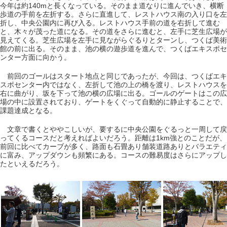
今年は約140mと長くなっている。そのまま道なりに進んでいき、横断
歩道の手前を左折する。さらに直進して、レストハウス南の入り口を左
折し、中央公園内に再び入る。レストハウス手前の道を右折して進む
と、木々が茂った道になる。その道をさらに進むと、左手に芝生広場が
見えてくる。芝生広場を左手に見ながらぐるりとターンし、つくば美術
館の前に出る。そのまま、池の横の遊歩道を進んで、つくばエキスポセ
ンター方面に向かう。
前回のゴールはスタート地点と同じであったが、今回は、つくばエキ
スポセンター内ではなく、左折して池の上の橋を渡り、レストハウスを
右に曲がり、坂を下って池の横の広場に出る。ゴールのゲートはこの広
場の中に設置されており、ゲートをくぐって自動的に静止することで、
課題達成となる。
文章で書くとややこしいが、要するに中央公園をぐるっと一周して戻
ってくるコースだと考えればよいだろう。距離は1km強とのことだが、
前回に比べてカーブが多く、路面も石畳あり舗装道路ありとバラエティ
に富み、アップダウンも頻繁にある。コースの難易度はさらにアップし
たといえるだろう。