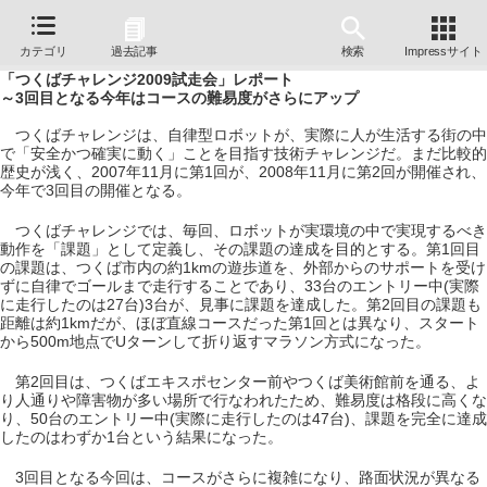
カテゴリ
過去記事
検索
Impressサイト
「つくばチャレンジ2009試走会」レポート
～3回目となる今年はコースの難易度がさらにアップ
つくばチャレンジは、自律型ロボットが、実際に人が生活する街の中
で「安全かつ確実に動く」ことを目指す技術チャレンジだ。まだ比較的
歴史が浅く、2007年11月に第1回が、2008年11月に第2回が開催され、
今年で3回目の開催となる。
つくばチャレンジでは、毎回、ロボットが実環境の中で実現するべき
動作を「課題」として定義し、その課題の達成を目的とする。第1回目
の課題は、つくば市内の約1kmの遊歩道を、外部からのサポートを受け
ずに自律でゴールまで走行することであり、33台のエントリー中(実際
に走行したのは27台)3台が、見事に課題を達成した。第2回目の課題も
距離は約1kmだが、ほぼ直線コースだった第1回とは異なり、スタート
から500m地点でUターンして折り返すマラソン方式になった。
第2回目は、つくばエキスポセンター前やつくば美術館前を通る、よ
り人通りや障害物が多い場所で行なわれたため、難易度は格段に高くな
り、50台のエントリー中(実際に走行したのは47台)、課題を完全に達成
したのはわずか1台という結果になった。
3回目となる今回は、コースがさらに複雑になり、路面状況が異なる