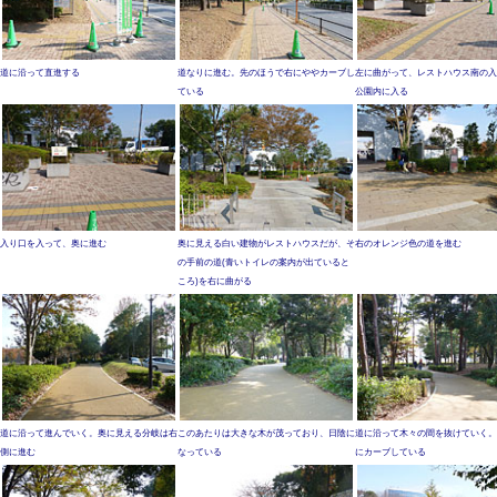
道に沿って直進する
道なりに進む。先のほうで右にややカーブし
左に曲がって、レストハウス南の入
ている
公園内に入る
入り口を入って、奥に進む
奥に見える白い建物がレストハウスだが、そ
右のオレンジ色の道を進む
の手前の道(青いトイレの案内が出ていると
ころ)を右に曲がる
道に沿って進んでいく。奥に見える分岐は右
このあたりは大きな木が茂っており、日陰に
道に沿って木々の間を抜けていく。
側に進む
なっている
にカーブしている