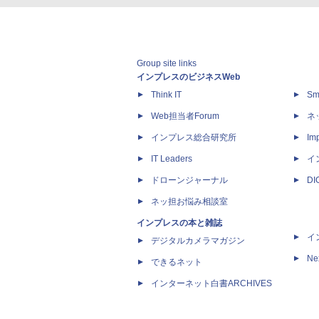
Group site links
インプレスのビジネスWeb
Think IT
Sm
Web担当者Forum
ネ
インプレス総合研究所
Imp
IT Leaders
イ
ドローンジャーナル
D
ネッ担お悩み相談室
インプレスの本と雑誌
イ
デジタルカメラマガジン
Ne
できるネット
インターネット白書ARCHIVES