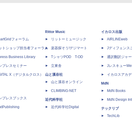
Rittor Music
イカロス出版
artGridフォーラム
リットーミュージック
AIRLINEweb
ットショップ担当者フォーラム
楽器探そう!デジマート
Jディフェンス
ress Business Library
TシャツPOD T-OD
通訳翻訳ジャー
ンプレスセミナー
立東舎
JレスキューWe
IGITAL X（デジタルクロス）
山と溪谷社
イカロスアカデ
山と溪谷オンライン
MdN
CLIMBING-NET
MdN Books
ンプレスブックス
近代科学社
MdN Design Int
xtPublishing
近代科学社Digital
テックリブ
TechLib