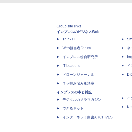
Group site links
インプレスのビジネスWeb
Think IT
Sm
Web担当者Forum
ネ
インプレス総合研究所
Imp
IT Leaders
イ
ドローンジャーナル
D
ネッ担お悩み相談室
インプレスの本と雑誌
イ
デジタルカメラマガジン
Ne
できるネット
インターネット白書ARCHIVES