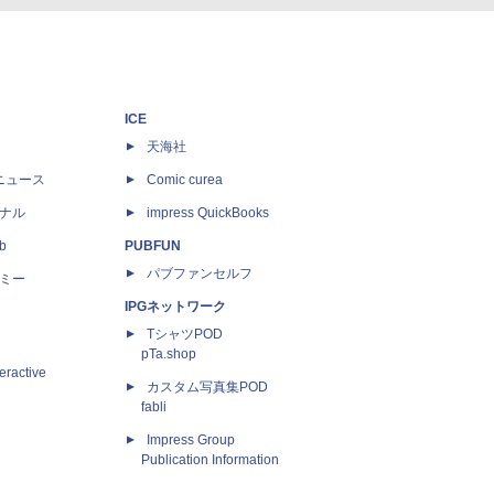
ICE
天海社
ニュース
Comic curea
ナル
impress QuickBooks
b
PUBFUN
パブファンセルフ
ミー
IPGネットワーク
TシャツPOD
pTa.shop
eractive
カスタム写真集POD
fabli
Impress Group
Publication Information