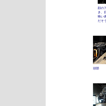
顔の
き、
怖い
だそ
頭部