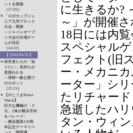
ントを開催
に生きるか?
［17:05］
■
「ロボカップジュ
～」が開催さ
ニア九州ブロック
大会」開催
18日には内
～ジャパンオープ
ン大会の出場チー
ムが決定
スペシャルゲ
［14:32］
【 2009/04/20 】
フェクト(旧
■
研究者たちの「知
りたい」気持ちが
ー・メカニカ
直接わかる
～理研一般公開で
ーター」シリ
のロボット
［15:15］
たリチャード
■
【やじうまRobot
Watch】
急逝したハリ
巨大な機械の「ク
モ」2体が横浜市街
をパレード!
タン・ウィン
～横浜開港150周
年記念テーマイベ
ント「開国博