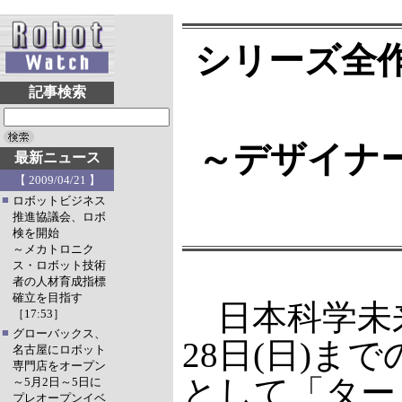
シリーズ全
記事検索
～デザイナ
最新ニュース
【 2009/04/21 】
■
ロボットビジネス
推進協議会、ロボ
検を開始
～メカトロニク
ス・ロボット技術
者の人材育成指標
確立を目指す
日本科学未来館
［17:53］
■
グローバックス、
28日(日)ま
名古屋にロボット
専門店をオープン
として「ター
～5月2日～5日に
プレオープンイベ