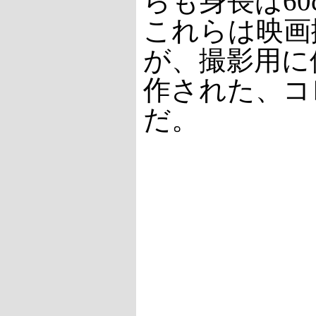
らも身長は6
これらは映画
が、撮影用に
作された、コ
だ。