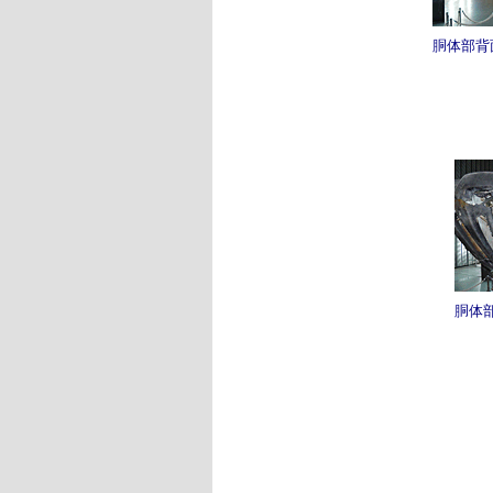
胴体部背
胴体