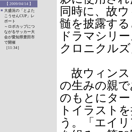
【 2009/04/14 】
同時に、故ウ
■
大盛況の「とよた
こうせんCUP」レ
髄を披露する
ポート
～ロボカップにつ
ながるサッカー大
ドラマシリー
会が愛知県豊田市
で開催
クロニクルズ」
［11:34］
故ウィンスト
の生みの親で
のもとにター
トイラストを
う。「エイリ