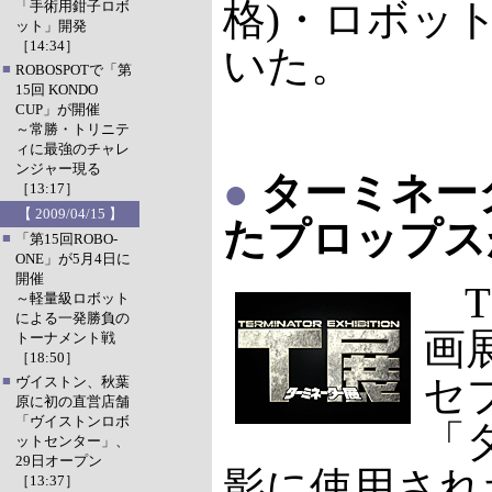
格)・ロボッ
「手術用鉗子ロボ
ット」開発
［14:34］
いた。
■
ROBOSPOTで「第
15回 KONDO
CUP」が開催
～常勝・トリニテ
ィに最強のチャレ
ンジャー現る
●
ターミネー
［13:17］
【 2009/04/15 】
たプロップス
■
「第15回ROBO-
ONE」が5月4日に
開催
T
～軽量級ロボット
による一発勝負の
画
トーナメント戦
［18:50］
セ
■
ヴイストン、秋葉
原に初の直営店舗
「ヴイストンロボ
「
ットセンター」、
29日オープン
影に使用され
［13:37］