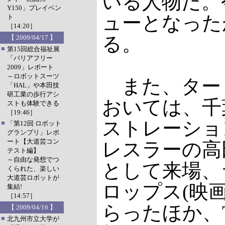
いる人物だ。
Y150」プレイベン
ューとなった
ト
［14:20］
る。
【 2009/04/17 】
■
第15回総合福祉展
「バリアフリー
2009」レポート
～ロボットスーツ
また、ターミネ
「HAL」や本田技
研工業の歩行アシ
おいては、千葉工
ストも体験できる
［19:46］
ストレーショ
■
「第12回 ロボット
グランプリ」レポ
ート【大道芸コン
レスラーの高
テスト編】
～自由な発想でつ
として来場、
くられた、楽しい
大道芸ロボットが
ロップス(映
集結!
［14:57］
らったほか、T
【 2009/04/16 】
■
北九州市立大学が