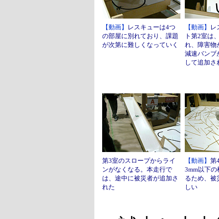
【動画】
レスキューは4つ
【動画】
レ
の部屋に別れており、課題
ト第2室は
が次第に難しくなっていく
れ、障害物
減速バンブ
して追加さ
第3室のスロープからライ
【動画】
第
ンがなくなる。本走行で
3mm以下
は、途中に被災者が追加さ
るため、被
れた
しい