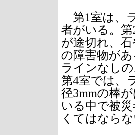
第1室は、
者がいる。第
が途切れ、石
の障害物があ
ラインなしの
第4室では、
径3mmの棒
いる中で被災
くてはならな