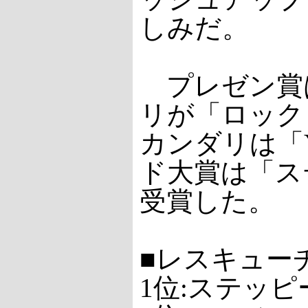
しみだ。
プレゼン賞
リが「ロック
カンダリは「
ド大賞は「ス
受賞した。
■レスキュー
1位:ステッピー