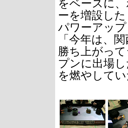
をベースに、
ーを増設した
パワーアップ
「今年は、関
勝ち上がって
プンに出場し
を燃やしてい