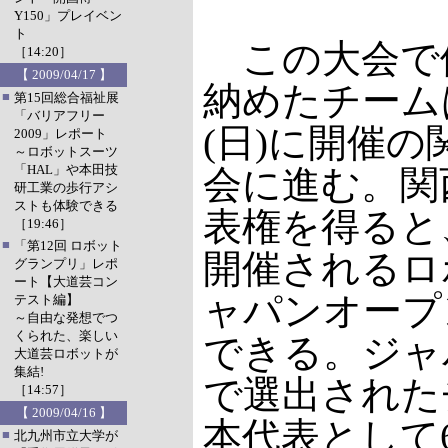
Y150」プレイベン
ト
この大会で
［14:20］
【 2009/04/17 】
納めたチームは
■
第15回総合福祉展
「バリアフリー
(日)に開催
2009」レポート
～ロボットスーツ
「HAL」や本田技
会に進む。関
研工業の歩行アシ
ストも体験できる
表権を得ると
［19:46］
■
「第12回 ロボット
開催されるロ
グランプリ」レポ
ート【大道芸コン
ャパンオープ
テスト編】
～自由な発想でつ
くられた、楽しい
できる。ジャ
大道芸ロボットが
集結!
で選出された
［14:57］
【 2009/04/16 】
本代表として6
■
北九州市立大学が