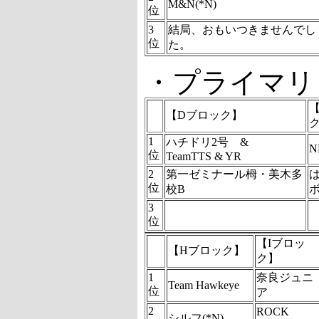
M&N(*N)
位
3
結局、おもいつきませんでし
位
た。
・プライマリ
【Dブロック】
1
ハチドリ2号 &
N
位
TeamTTS & YR
2
第一ゼミナール栂・美木多
位
校B
3
位
【Iブロッ
【Hブロック】
ク】
1
奈良ジュニ
Team Hawkeye
位
ア
2
ROCK
シルフ(*N)