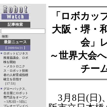
「ロボカップ
記事検索
大阪・堺・
会」
最新ニュース
【 2009/04/21 】
～世界大会への
■
ロボットビジネス
推進協議会、ロボ
検を開始
チー
～メカトロニク
ス・ロボット技術
者の人材育成指標
確立を目指す
［17:53］
■
グローバックス、
名古屋にロボット
3月8日(日)
専門店をオープン
～5月2日～5日に
プレオープンイベ