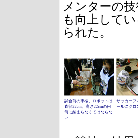
メンターの技
も向上してい
られた。
試合前の車検。ロボットは
サッカーフ
直径22cm、高さ22cmの円
ールにクロ
筒に納まらなくてはならな
い