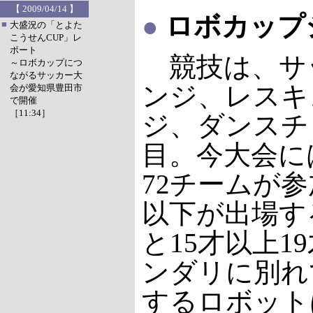
【 2009/04/14 】
●
ロボカップ
■
大盛況の「とよた
こうせんCUP」レ
ポート
競技は、サ
～ロボカップにつ
ながるサッカー大
ンジ、レスキ
会が愛知県豊田市
で開催
［11:34］
ジ、ダンスチ
目。今大会に
72チームが参
以下が出場す
と15才以上1
ンダリに別れ
するロボット