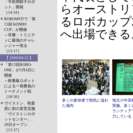
「手術用鉗子ロボ
らオーストリ
ット」開発
［14:34］
るロボカップ2
■
ROBOSPOTで「第
15回 KONDO
CUP」が開催
へ出場できる
～常勝・トリニテ
ィに最強のチャレ
ンジャー現る
［13:17］
【 2009/04/15 】
■
「第15回ROBO-
ONE」が5月4日に
開催
～軽量級ロボット
による一発勝負の
トーナメント戦
［18:50］
多くの参加者で熱気に溢れ
地元小中高
■
ヴイストン、秋葉
た場内
実施。多く
原に初の直営店舗
ランティア
「ヴイストンロボ
力している
ットセンター」、
29日オープン
［13:37］