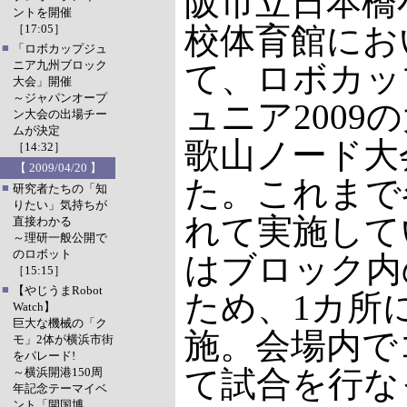
阪市立日本橋
ントを開催
校体育館にお
［17:05］
■
「ロボカップジュ
ニア九州ブロック
て、ロボカッ
大会」開催
～ジャパンオープ
ュニア2009
ン大会の出場チー
ムが決定
歌山ノード大
［14:32］
【 2009/04/20 】
た。これまで
■
研究者たちの「知
りたい」気持ちが
れて実施して
直接わかる
～理研一般公開で
のロボット
はブロック内
［15:15］
■
【やじうまRobot
ため、1カ所
Watch】
巨大な機械の「ク
施。会場内で
モ」2体が横浜市街
をパレード!
て試合を行な
～横浜開港150周
年記念テーマイベ
ント「開国博