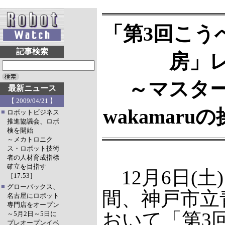
「第3回こう
記事検索
房」
～マスタ
最新ニュース
【 2009/04/21 】
wakamar
■
ロボットビジネス
推進協議会、ロボ
検を開始
～メカトロニク
ス・ロボット技術
者の人材育成指標
確立を目指す
12月6日(土)
［17:53］
■
グローバックス、
間、神戸市立
名古屋にロボット
専門店をオープン
おいて「第3
～5月2日～5日に
プレオープンイベ