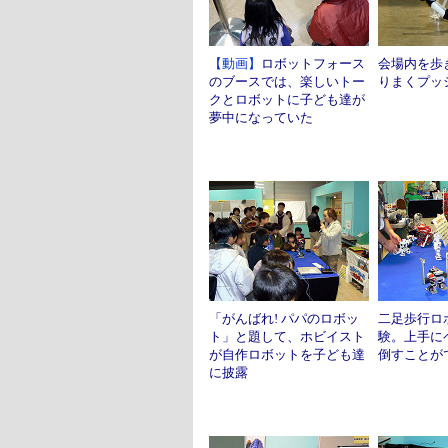
【動画】
ロボットフォース
会場内を歩
のブースでは、楽しいトー
りまくプッ
クとロボットに子ども達が
夢中になっていた
「がんばれ! パパのロボッ
二足歩行ロ
ト」と題して、ホビイスト
験。上手に
が自作ロボットを子ども達
倒すことが
に披露