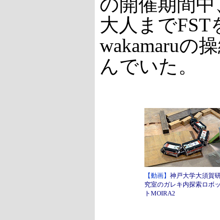
の開催期間中
大人までFST
wakamaru
んでいた。
【動画】
神戸大学大須賀
究室のガレキ内探索ロボ
トMOIRA2