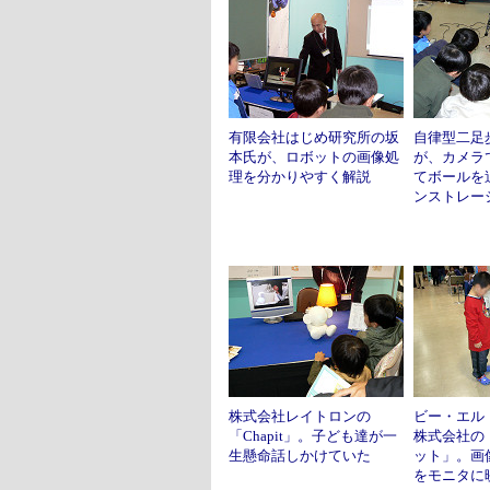
有限会社はじめ研究所の坂
自律型二足
本氏が、ロボットの画像処
が、カメラ
理を分かりやすく解説
てボールを
ンストレー
株式会社レイトロンの
ビー・エル
「Chapit」。子ども達が一
株式会社の
生懸命話しかけていた
ット」。画
をモニタに