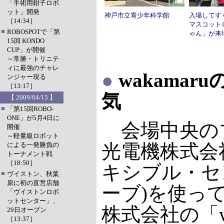
「手術用鉗子ロボ
ット」開発
神戸市立青少年科学館
入場してす
［14:34］
マスコット
■
ROBOSPOTで「第
ゃん」が来
15回 KONDO
CUP」が開催
～常勝・トリニテ
ィに最強のチャレ
●
wakamar
ンジャー現る
［13:17］
気
【 2009/04/15 】
■
「第15回ROBO-
ONE」が5月4日に
会場中央の
開催
～軽量級ロボット
光電機株式会社
による一発勝負の
トーナメント戦
［18:50］
キシブル・セ
■
ヴイストン、秋葉
原に初の直営店舗
ーブ)を使っ
「ヴイストンロボ
ットセンター」、
株式会社の「wa
29日オープン
［13:37］