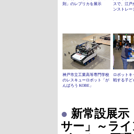
則」のレプリカを展示
スで、江戸
ンストレー
神戸市立工業高等専門学校
ロボットキ
のレスキューロボット「が
戦する子ど
んばろう KOBE」
●
新常設展示
サー」～ライ