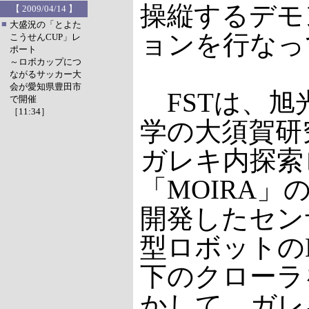
操縦するデモ
【 2009/04/14 】
■
大盛況の「とよた
ョンを行なっ
こうせんCUP」レ
ポート
～ロボカップにつ
ながるサッカー大
会が愛知県豊田市
FSTは、旭
で開催
［11:34］
学の大須賀研
ガレキ内探索
「MOIRA」
開発したセン
型ロボットのM
下のクローラ
かして、ガレ