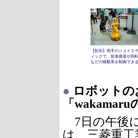
【動画】
両手のジョイス
ィックで、前進後退や回
などの移動系を制御でき
●
ロボットの
「wakamar
7日の午後
は、三菱重工