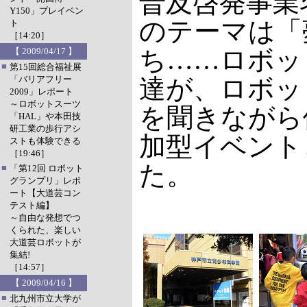
普及啓発事業
Y150」プレイベン
のテーマは「
ト
［14:20］
ち……ロボッ
【 2009/04/17 】
■
第15回総合福祉展
「バリアフリー
達が、ロボッ
2009」レポート
～ロボットスーツ
を聞きながら
「HAL」や本田技
研工業の歩行アシ
加型イベント
ストも体験できる
［19:46］
た。
■
「第12回 ロボット
グランプリ」レポ
ート【大道芸コン
テスト編】
～自由な発想でつ
くられた、楽しい
大道芸ロボットが
集結!
［14:57］
【 2009/04/16 】
■
北九州市立大学が