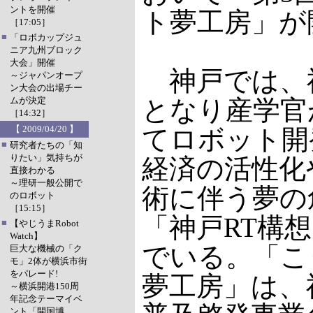
ントを開催
ト夢工房」が
［17:05］
■
「ロボカップジュ
ニア九州ブロック
大会」開催
神戸では、
～ジャパンオープ
ン大会の出場チー
ムが決定
となり産学官
［14:32］
【 2009/04/20 】
てロボット開
■
研究者たちの「知
りたい」気持ちが
経済の活性化
直接わかる
～理研一般公開で
術に伴う夢の
のロボット
［15:15］
「神戸RT構
■
【やじうまRobot
Watch】
でいる。「こ
巨大な機械の「ク
モ」2体が横浜市街
をパレード!
夢工房」は、
～横浜開港150周
年記念テーマイベ
ント「開国博