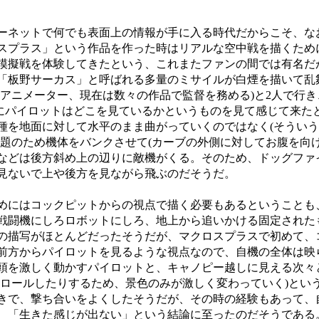
ネットで何でも表面上の情報が手に入る時代だからこそ、な
スプラス」という作品を作った時はリアルな空中戦を描くため
模擬戦を体験してきたという、これまたファンの間では有名だ
「板野サーカス」と呼ばれる多量のミサイルが白煙を描いて乱
時アニメーター、現在は数々の作品で監督を務める)と2人で行
にパイロットはどこを見ているかというものを見て感じて来た
種を地面に対して水平のまま曲がっていくのではなく(そうい
問題のため機体をバンクさせて(カーブの外側に対してお腹を向け
などは後方斜め上の辺りに敵機がくる。そのため、ドッグファ
見ないで上や後方を見ながら飛ぶのだそうだ。
にはコックピットからの視点で描く必要もあるということも
戦闘機にしろロボットにしろ、地上から追いかける固定された
の描写がほとんどだったそうだが、マクロスプラスで初めて、
前方からパイロットを見るような視点なので、自機の全体は映
頭を激しく動かすパイロットと、キャノピー越しに見える次々
りロールしたりするため、景色のみが激しく変わっていく)とい
きで、撃ち合いをよくしたそうだが、その時の経験もあって、
、「生きた感じが出ない」という結論に至ったのだそうである