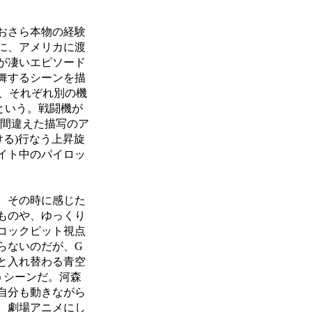
おさら本物の経験
に、アメリカに渡
が凄いエピソード
舞するシーンを描
き、それぞれ別の機
という。戦闘機が
う間違えた描写のア
る)行なう上昇旋
イト中のパイロッ
、その時に感じた
ものや、ゆっくり
コックピット視点
らないのだが、G
と入れ替わる青空
うシーンだ。河森
自分も動きながら
。劇場アニメにし