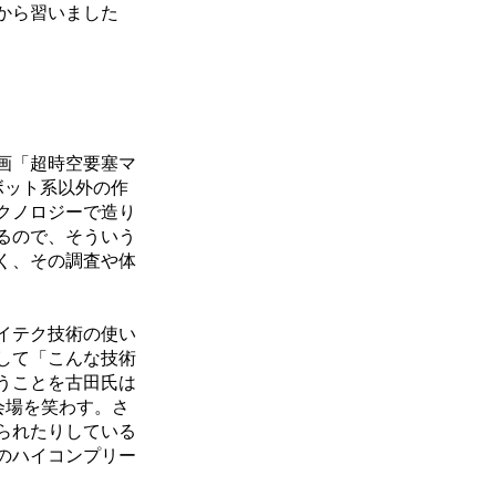
から習いました
画「超時空要塞マ
ボット系以外の作
クノロジーで造り
るので、そういう
く、その調査や体
イテク技術の使い
して「こんな技術
うことを古田氏は
会場を笑わす。さ
られたりしている
のハイコンプリー