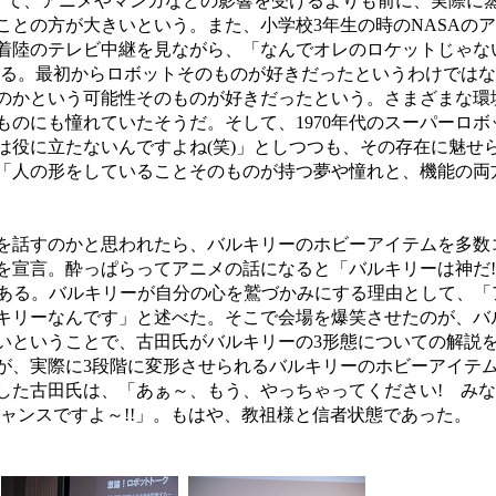
がなくて、アニメやマンガなどの影響を受けるよりも前に、実際に
ことの方が大きいという。また、小学校3年生の時のNASAの
着陸のテレビ中継を見ながら、「なんでオレのロケットじゃな
ある。最初からロボットそのものが好きだったというわけでは
のかという可能性そのものが好きだったという。さまざまな環
ものにも憧れていたそうだ。そして、1970年代のスーパーロボ
は役に立たないんですよね(笑)」としつつも、その存在に魅せ
「人の形をしていることそのものが持つ夢や憧れと、機能の両
話すのかと思われたら、バルキリーのホビーアイテムを多数
を宣言。酔っぱらってアニメの話になると「バルキリーは神だ
うである。バルキリーが自分の心を鷲づかみにする理由として、
キリーなんです」と述べた。そこで会場を爆笑させたのが、バ
いということで、古田氏がバルキリーの3形態についての解説
が、実際に3段階に変形させられるバルキリーのホビーアイテ
した古田氏は、「あぁ～、もう、やっちゃってください! み
ャンスですよ～!!」。もはや、教祖様と信者状態であった。