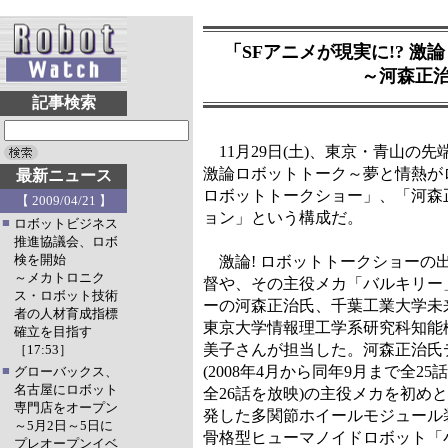
「SFアニメが現実に!? 
～河森正治
記事検索
11月29日(土)、東京・青山の先
激論ロボットトーク～夢と情熱が
最新ニュース
ロボットトークショー」、「河森
【 2009/04/21 】
ョン」という構成だ。
■
ロボットビジネス
推進協議会、ロボ
検を開始
激論! ロボットトークショーの
～メカトロニク
督や、その主役メカ「バルキリー
ス・ロボット技術
ーの河森正治氏、千葉工業大学未来
者の人材育成指標
東京大学情報理工学系研究科知能
確立を目指す
美子さんが担当した。河森正治氏
［17:53］
■
(2008年4月から同年9月まで全2
グローバックス、
名古屋にロボット
全26話を放映)の主役メカを初
専門店をオープン
発した多関節ホイールモジュール装
～5月2日～5日に
骨格型ヒューマノイドロボット「
プレオープンイベ