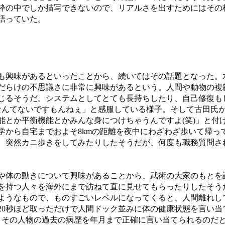
枠の中でしか描写できないので、リアルさを出すためにはその
語っていた。
興味があるといったことから、続いてはその話題となった。
だらけの不思議さに非常に興味があるという。人間や動物の複
じるそうだ。システムとしてとても長持ちしたり、自己修復も
械なんてないですもんねぇ」と感服している様子。そして古田氏
能とか平衡機能とかみんな身につけちゃうんですよ(笑)」と付
学から自宅までおよそ8kmの距離を夜中にわざわざ歩いて帰っ
、突然カニ歩きをしてみたりしたそうだが、何度も職務質問さ
体の動きについて興味があることから、武術の大家のもとを
を持つ人々を海外にまで訪ねて直に見せてもらったりしたそう
ようなもので、ものすごいレベルになってくると、人間離れし
20秒ほど取っただけで人間ドック並みに体の健康状態を言い当
、その人物の過去の病歴を年月まで正確に言い当てられるのだ