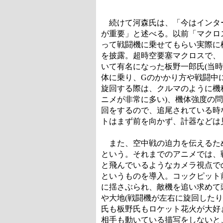
続けて河森氏は、「今はインター
が重要」と述べる。以前「マクロ
って戦闘機に乗せてもらい実際に
を披露。超時空要塞マクロスで、
いて有名になった板野一郎氏(当
体に乗り、Gのかかり方や戦闘中
旋回する際は、クルマのように機
ニメが非常に多い)、機体強度の
回をするので、追尾されている時
トはまず前を向かず、計器などは
また、空中戦の迫力を伝えるため
という。それまでのアニメでは、
と飛んでいるようなカメラ視点で
というものを導入。コックピット
に揺さぶられ、敵機を追い求めて
や大地(戦闘機が左右に旋回した
氏も板野氏もロケット花火が大好
相手も動いている描写をしないと