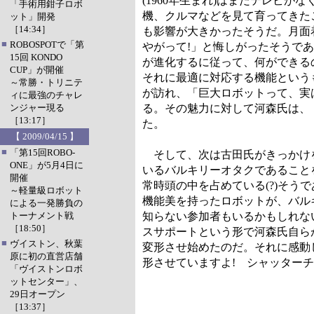
(1960年生まれ)はまだテレビ
「手術用鉗子ロボ
機、クルマなどを見て育ってきた
ット」開発
［14:34］
も影響が大きかったそうだ。月面
■
ROBOSPOTで「第
やがって!」と悔しがったそうで
15回 KONDO
が進化するに従って、何ができる
CUP」が開催
それに最適に対応する機能という
～常勝・トリニテ
が訪れ、「巨大ロボットって、実
ィに最強のチャレ
ンジャー現る
る。その魅力に対して河森氏は、
［13:17］
た。
【 2009/04/15 】
■
「第15回ROBO-
そして、次は古田氏がきっかけを
ONE」が5月4日に
いるバルキリーオタクであること
開催
常時頭の中を占めている(?)そ
～軽量級ロボット
機能美を持ったロボットが、バル
による一発勝負の
トーナメント戦
知らない参加者もいるかもしれな
［18:50］
スサポートという形で河森氏自ら
■
ヴイストン、秋葉
変形させ始めたのだ。それに感動
原に初の直営店舗
形させていますよ! シャッターチ
「ヴイストンロボ
ットセンター」、
29日オープン
［13:37］