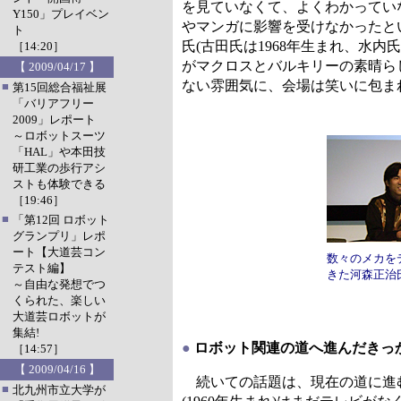
を見ていなくて、よくわかってい
Y150」プレイベン
やマンガに影響を受けなかったと
ト
氏(古田氏は1968年生まれ、水
［14:20］
がマクロスとバルキリーの素晴ら
【 2009/04/17 】
ない雰囲気に、会場は笑いに包ま
■
第15回総合福祉展
「バリアフリー
2009」レポート
～ロボットスーツ
「HAL」や本田技
研工業の歩行アシ
ストも体験できる
［19:46］
■
「第12回 ロボット
グランプリ」レポ
ート【大道芸コン
数々のメカを
テスト編】
きた河森正治
～自由な発想でつ
くられた、楽しい
大道芸ロボットが
集結!
●
ロボット関連の道へ進んだきっか
［14:57］
【 2009/04/16 】
続いての話題は、現在の道に進む
■
北九州市立大学が