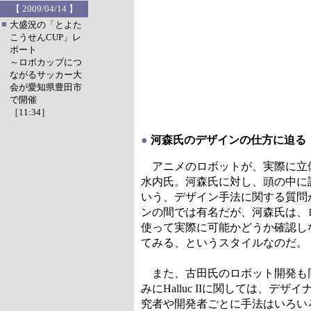
【 2009/04/14 】
■
大盛況の「とよた
こうせんCUP」レ
ポート
～ロボカップにつ
ながるサッカー大
会が愛知県豊田市
で開催
［11:34］
●
河森氏のデザインの仕方に迫る
アニメのロボットが、実際に立体
水内氏。河森氏に対し、頭の中に
いう、デザイン手法に関する質問
ンの間では有名だが、河森氏は、
使って実際に可能かどうか確認し
てみる、というスタイルなのだ。
また、古田氏のロボット開発も同
みにHalluc IIに関しては
究者や開発者ごとに手法はいろい