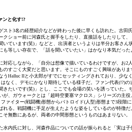
ンと化す!?
スト3名の経歴紹介などが終わった後に早くも訪れた。古田
ークショー前に河森氏と握手をしたり、直接話をしたりして、
聞いています(笑)」などと、出演者というよりは半分お客さん
にも等しい存在で、「話を聞いていたい」はかなり本気だった
対応しながら、「自分は想像で描いているわけですが、お2
ものすごく大変だと思います。そこにものすごく興味がありま
うHalluc IIと小太郎がすでにセッティングされており、少な
はなく、デモにかなり期待している様子だ。ファン代表(!?)
聞きたいです(笑)」とし、ここでも会場の笑いを誘っていた。
いが、ガウォークとは「超時空要塞マクロス」シリーズの主役
ファイター(戦闘機)形態からバトロイド(人型)形態まで3段階
ばれる。戦闘機に手足が生えたような姿をしているのが特徴だ
こそ無数にあるが、両者の中間形態というものはあまりない。
水内氏に対し、河森作品についての話が振られると「実は子