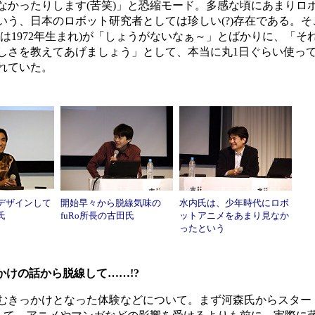
なかったりします(苦笑)」と恐縮モード。多感な頃にあまりロ
いう、日本のロボット研究者としては珍しい(?)存在である。
内氏は1972年生まれ)が「しょうがないなぁ～」とばかりに、「
しさを教えてあげましょう」として、本当に丸1日ぐらい使っ
れていた。
デザインして
開始早々から脱線気味の
水内氏は、少年時代にロボ
氏
fuRo所長の古田氏
ットアニメをあまり見なか
ったという
けの話から脱線して……!?
きっかけとなった体験などについて。まず河森氏からスター