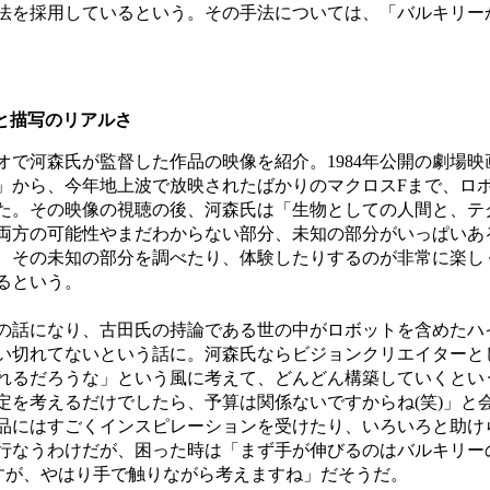
法を採用しているという。その手法については、「バルキリー
と描写のリアルさ
で河森氏が監督した作品の映像を紹介。1984年公開の劇場映
」から、今年地上波で放映されたばかりのマクロスFまで、ロ
た。その映像の視聴の後、河森氏は「生物としての人間と、テ
両方の可能性やまだわからない部分、未知の部分がいっぱいあ
。その未知の部分を調べたり、体験したりするのが非常に楽し
るという。
話になり、古田氏の持論である世の中がロボットを含めたハ
い切れてないという話に。河森氏ならビジョンクリエイターと
れるだろうな」という風に考えて、どんどん構築していくとい
定を考えるだけでしたら、予算は関係ないですからね(笑)」と
品にはすごくインスピレーションを受けたり、いろいろと助け
行なうわけだが、困った時は「まず手が伸びるのはバルキリー
ですが、やはり手で触りながら考えますね」だそうだ。