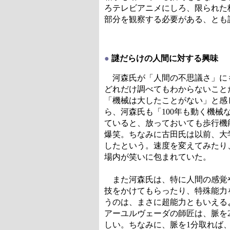
ろテレビアニメにしろ、限られた
部分を観察する必要がある、とも
●
謎だらけの人間に対する興味
河森氏が「人間の不思議さ」にも
どれだけ調べてもわからないこと
「機械は大したことがない」と感
ら、河森氏も「100年も動く機
ていると、放っておいても歩行機
爆笑。ちなみに古田氏は以前、大
したという。速度を変えてみたり
場内が笑いに包まれていた。
また河森氏は、特に人間の感覚や
技をかけてもらったり、特殊能力
うのは、まさに超能力ともいえる
アーユルヴェーダの師匠は、脈を
しい。ちなみに、脈を1分取れば