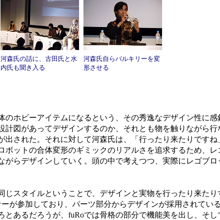
河森氏の話に、古田氏と水
河森氏自らバルキリーを変
内氏も聞き入る
形させる
のホビーアイテムになるという、その秀逸なデザイン性に感
設計図があってデザインするのか、それとも物を触りながら行
が出された。それに対して河森氏は、「行ったり来たりですね
ロボットの合体変形のギミックのリアルさを追求するため、レ
ながらデザインしていく。頭の中で考えつつ、実際にレゴブロ
じスタイルということで、デザインと実物を行ったり来たり
、デザイナーが参加しており、パーツ部分からデザインが採用されてい
ろとあるだろうが、fuRoでは骨格の部分で機能美を出し、そし