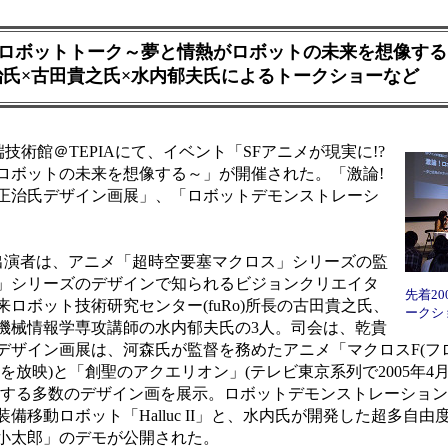
激論ロボットトーク～夢と情熱がロボットの未来を想像す
氏×古田貴之氏×水内郁夫氏によるトークショーなど
端技術館＠TEPIAにて、イベント「SFアニメが現実に!?
ロボットの未来を想像する～」が開催された。「激論!
正治氏デザイン画展」、「ロボットデモンストレーシ
出演者は、アニメ「超時空要塞マクロス」シリーズの監
」シリーズのデザインで知られるビジョンクリエイタ
先着2
ロボット技術研究センター(fuRo)所長の古田貴之氏、
ークシ
機械情報学専攻講師の水内郁夫氏の3人。司会は、乾貴
デザイン画展は、河森氏が監督を務めたアニメ「マクロスF(フ
5話を放映)と「創聖のアクエリオン」(テレビ東京系列で2005年4
めとする多数のデザイン画を展示。ロボットデモンストレーショ
備移動ロボット「Halluc II」と、水内氏が開発した超多自由
小太郎」のデモが公開された。