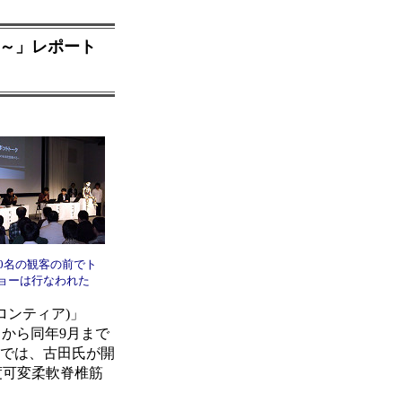
る～」レポート
00名の観客の前でト
ョーは行なわれた
ロンティア)」
月から同年9月まで
ンでは、古田氏が開
度可変柔軟脊椎筋