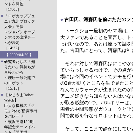
ントを開催
［17:05］
■
「ロボカップジュ
●
古田氏、河森氏を前にただのファ
ニア九州ブロック
大会」開催
トークショー最初のヤマ場は、ゲ
～ジャパンオープ
大ファンであることを宣言し、ト
ン大会の出場チー
ムが決定
っぱいなので、あとは座って話を
［14:32］
た。古田氏にとって、河森氏は神
【 2009/04/20 】
■
研究者たちの「知
それに対して河森氏はにこやかに
りたい」気持ちが
ていらっしゃるわけで、その点が
直接わかる
場には今回のイベントでデモを行な
～理研一般公開で
の2台が動くところを生で見たこと
のロボット
［15:15］
なんでガウォークが生まれたのか
■
【やじうまRobot
アニメ好きなら知らない人はいな
Watch】
が取る形態の1つ。バルキリーは、
巨大な機械の「ク
両者の中間形態がガウォークと呼
モ」2体が横浜市街
間で変形を行なうロボットはそれ
をパレード!
～横浜開港150周
年記念テーマイベ
そして、ここまで静かにしていた
ント「開国博