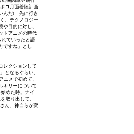
蒸気機関車や飛行
アポロ月面着陸計画
いんだ! 先に行き
なく、テクノロジー
境や目的に対し、
ットアニメの時代
られていったと語
方ですね」とし
コレクションして
!」となるぐらい、
「アニメで初めて、
ルキリーについて
を始めた時。ナイ
ムを取り出して、
なさん、神自らが変