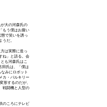
氏が大の河森氏の
「もう僕はお腹い
状態で笑いを誘っ
ようだ。
人方は実際に造っ
すね」と語る。会
くとも河森氏はこ
の古田氏は、「僕は
ちなみにロボット
メカ・バルキリー
に変形するのだが、
。戦闘機と人型の
供のころにテレビ