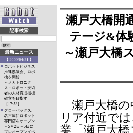
瀬戸大橋開
記事検索
テージ&体
～瀬戸大橋スプ
最新ニュース
【 2009/04/21 】
■
ロボットビジネス
推進協議会、ロボ
検を開始
～メカトロニク
ス・ロボット技術
者の人材育成指標
確立を目指す
瀬戸大橋の
［17:53］
■
グローバックス、
リア付近では
名古屋にロボット
専門店をオープン
業「瀬戸大橋
～5月2日～5日に
プレオープンイベ