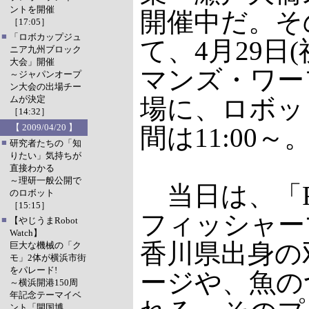
ントを開催
開催中だ。そ
［17:05］
■
「ロボカップジュ
て、4月29日
ニア九州ブロック
大会」開催
マンズ・ワー
～ジャパンオープ
ン大会の出場チー
ムが決定
場に、ロボッ
［14:32］
【 2009/04/20 】
間は11:00
■
研究者たちの「知
りたい」気持ちが
直接わかる
～理研一般公開で
当日は、「R
のロボット
［15:15］
フィッシャー
■
【やじうまRobot
Watch】
香川県出身の双
巨大な機械の「ク
モ」2体が横浜市街
をパレード!
ージや、魚の
～横浜開港150周
年記念テーマイベ
ント「開国博