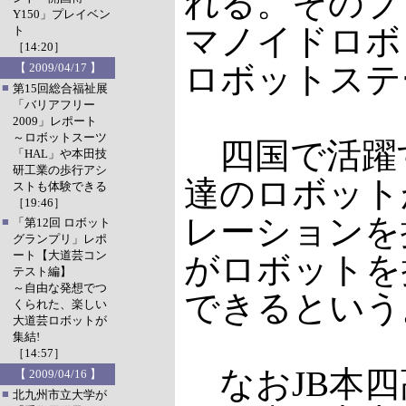
れる。そのプ
Y150」プレイベン
マノイドロボ
ト
［14:20］
ロボットステ
【 2009/04/17 】
■
第15回総合福祉展
「バリアフリー
2009」レポート
～ロボットスーツ
四国で活躍
「HAL」や本田技
研工業の歩行アシ
達のロボット
ストも体験できる
［19:46］
レーションを
■
「第12回 ロボット
グランプリ」レポ
ート【大道芸コン
がロボットを
テスト編】
～自由な発想でつ
できるという
くられた、楽しい
大道芸ロボットが
集結!
［14:57］
なおJB本四高
【 2009/04/16 】
■
北九州市立大学が