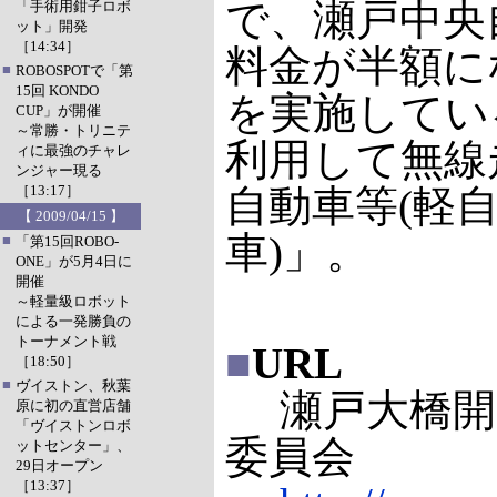
で、瀬戸中央
「手術用鉗子ロボ
ット」開発
［14:34］
料金が半額に
■
ROBOSPOTで「第
15回 KONDO
を実施してい
CUP」が開催
～常勝・トリニテ
利用して無線
ィに最強のチャレ
ンジャー現る
［13:17］
自動車等(軽自
【 2009/04/15 】
車)」。
■
「第15回ROBO-
ONE」が5月4日に
開催
～軽量級ロボット
による一発勝負の
トーナメント戦
■
URL
［18:50］
■
ヴイストン、秋葉
瀬戸大橋開通
原に初の直営店舗
「ヴイストンロボ
委員会
ットセンター」、
29日オープン
［13:37］