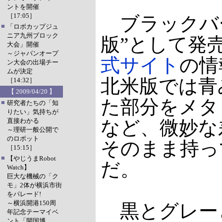
ントを開催
［17:05］
ブラックバー
■
「ロボカップジュ
ニア九州ブロック
版”として発
大会」開催
～ジャパンオープ
式サイト
の情
ン大会の出場チー
ムが決定
北米版では青
［14:32］
【 2009/04/20 】
た部分をメタ
■
研究者たちの「知
りたい」気持ちが
直接わかる
など、微妙な
～理研一般公開で
のロボット
そのまま持っ
［15:15］
■
【やじうまRobot
だ。
Watch】
巨大な機械の「ク
モ」2体が横浜市街
をパレード!
～横浜開港150周
黒とグレー
年記念テーマイベ
ント「開国博