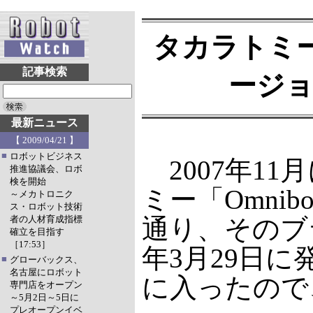
タカラトミー
記事検索
ージ
最新ニュース
【 2009/04/21 】
■
ロボットビジネス
2007年1
推進協議会、ロボ
検を開始
ミー「Omnibot
～メカトロニク
ス・ロボット技術
者の人材育成指標
通り、そのブ
確立を目指す
［17:53］
年3月29日
■
グローバックス、
名古屋にロボット
に入ったので
専門店をオープン
～5月2日～5日に
プレオープンイベ