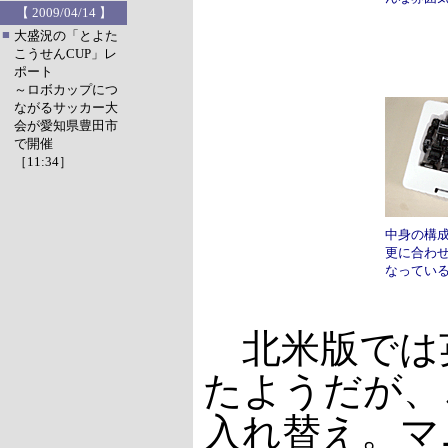
【 2009/04/14 】
■
大盛況の「とよた
こうせんCUP」レ
ポート
～ロボカップにつ
ながるサッカー大
会が愛知県豊田市
で開催
［11:34］
中身の構
更に合わ
なってい
北米版では
たようだが、
入れ替え。マ