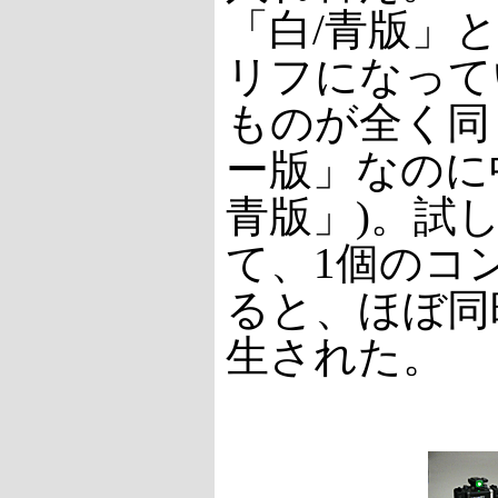
「白/青版」
リフになって
ものが全く同
ー版」なのに
青版」)。試
て、1個のコ
ると、ほぼ同
生された。