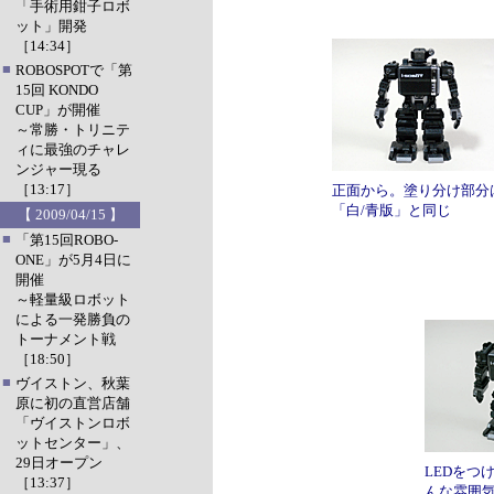
「手術用鉗子ロボ
ット」開発
［14:34］
■
ROBOSPOTで「第
15回 KONDO
CUP」が開催
～常勝・トリニテ
ィに最強のチャレ
ンジャー現る
［13:17］
正面から。塗り分け部分
「白/青版」と同じ
【 2009/04/15 】
■
「第15回ROBO-
ONE」が5月4日に
開催
～軽量級ロボット
による一発勝負の
トーナメント戦
［18:50］
■
ヴイストン、秋葉
原に初の直営店舗
「ヴイストンロボ
ットセンター」、
29日オープン
LEDをつ
［13:37］
んな雰囲