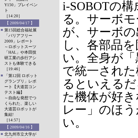
i-SOBOT
Y150」プレイベン
ト
る。サーボモ
［14:20］
【 2009/04/17 】
が、サーボの
■
第15回総合福祉展
「バリアフリー
し、各部品を
2009」レポート
～ロボットスーツ
「HAL」や本田技
い。全身が「
研工業の歩行アシ
ストも体験できる
で統一された
［19:46］
■
「第12回 ロボット
るといえるだ
グランプリ」レポ
ート【大道芸コン
テスト編】
た機体が好き
～自由な発想でつ
くられた、楽しい
レー」のほう
大道芸ロボットが
集結!
い。
［14:57］
【 2009/04/16 】
■
北九州市立大学が