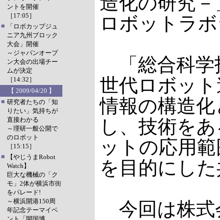
造化の研究－
ントを開催
［17:05］
ロボットラボ
■
「ロボカップジュ
ニア九州ブロック
大会」開催
～ジャパンオープ
「総合科学技
ン大会の出場チー
ムが決定
世代ロボット
［14:32］
【 2009/04/20 】
情報の構造化
■
研究者たちの「知
りたい」気持ちが
直接わかる
し、技術をあ
～理研一般公開で
のロボット
ットの応用範
［15:15］
■
【やじうまRobot
を目的にした
Watch】
巨大な機械の「ク
モ」2体が横浜市街
をパレード!
～横浜開港150周
今回は株式
年記念テーマイベ
ント「開国博