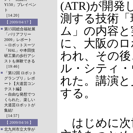
(ATR)が
Y150」プレイベン
ト
測する技術「
［14:20］
【 2009/04/17 】
ム」の内容と
■
第15回総合福祉展
「バリアフリー
に、大阪のロ
2009」レポート
～ロボットスーツ
「HAL」や本田技
われ、その後
研工業の歩行アシ
ストも体験できる
ル・シティ・
［19:46］
■
「第12回 ロボット
れた。講演と
グランプリ」レポ
ート【大道芸コン
テスト編】
する。
～自由な発想でつ
くられた、楽しい
大道芸ロボットが
集結!
［14:57］
はじめに次
【 2009/04/16 】
■
北九州市立大学が