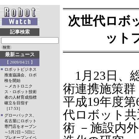
次世代ロボ
記事検索
ット
最新ニュース
【 2009/04/21 】
■
ロボットビジネス
1月23日、
推進協議会、ロボ
検を開始
術連携施策群
～メカトロニク
ス・ロボット技術
者の人材育成指標
平成19年度第
確立を目指す
［17:53］
代ロボット共
■
グローバックス、
名古屋にロボット
術 －施設内
専門店をオープン
～5月2日～5日に
プレオープンイベ