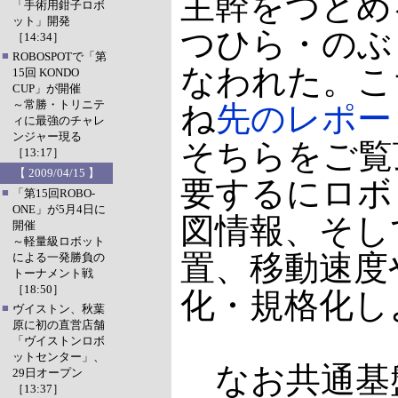
主幹をつとめ
「手術用鉗子ロボ
ット」開発
つひら・のぶ
［14:34］
■
ROBOSPOTで「第
なわれた。こ
15回 KONDO
CUP」が開催
～常勝・トリニテ
ね
先のレポー
ィに最強のチャレ
ンジャー現る
そちらをご覧
［13:17］
【 2009/04/15 】
要するにロボ
■
「第15回ROBO-
ONE」が5月4日に
図情報、そし
開催
～軽量級ロボット
置、移動速度
による一発勝負の
トーナメント戦
［18:50］
化・規格化し
■
ヴイストン、秋葉
原に初の直営店舗
「ヴイストンロボ
ットセンター」、
なお共通基
29日オープン
［13:37］