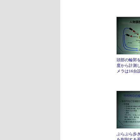
頭部の輪郭
度から計測
メラは16台
ぶらぶら歩
を判別する