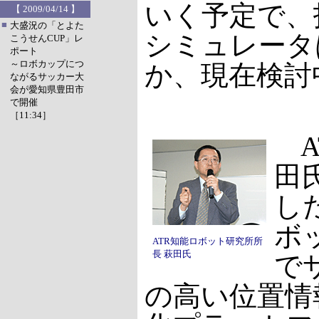
いく予定で、
【 2009/04/14 】
■
大盛況の「とよた
シミュレータ
こうせんCUP」レ
ポート
～ロボカップにつ
か、現在検討
ながるサッカー大
会が愛知県豊田市
で開催
［11:34］
A
田
し
ボ
ATR知能ロボット研究所所
長 萩田氏
で
の高い位置情