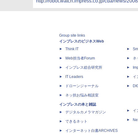
http://robot.watch.impress.co.jp/cda/news/2008
Group site links
インプレスのビジネスWeb
Think IT
Sm
Web担当者Forum
ネ
インプレス総合研究所
Imp
IT Leaders
イ
ドローンジャーナル
D
ネッ担お悩み相談室
インプレスの本と雑誌
イ
デジタルカメラマガジン
Ne
できるネット
インターネット白書ARCHIVES