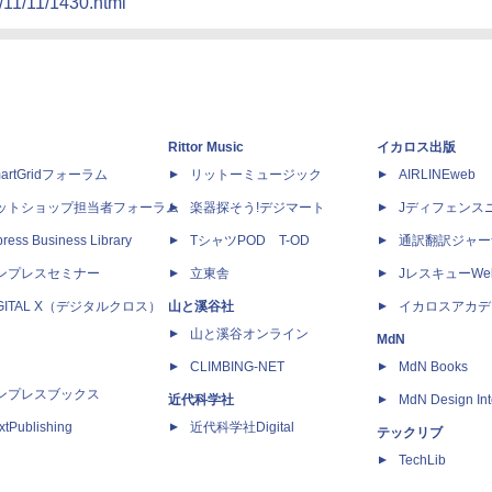
/11/11/1430.html
Rittor Music
イカロス出版
artGridフォーラム
リットーミュージック
AIRLINEweb
ットショップ担当者フォーラム
楽器探そう!デジマート
Jディフェンス
ress Business Library
TシャツPOD T-OD
通訳翻訳ジャー
ンプレスセミナー
立東舎
JレスキューWe
IGITAL X（デジタルクロス）
山と溪谷社
イカロスアカデ
山と溪谷オンライン
MdN
CLIMBING-NET
MdN Books
ンプレスブックス
近代科学社
MdN Design Int
xtPublishing
近代科学社Digital
テックリブ
TechLib