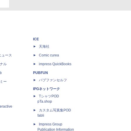
ICE
天海社
ニュース
Comic curea
ナル
impress QuickBooks
b
PUBFUN
パブファンセルフ
ミー
IPGネットワーク
TシャツPOD
pTa.shop
eractive
カスタム写真集POD
fabli
Impress Group
Publication Information