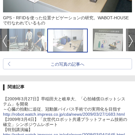
GPS・RFIDを使った位置ナビゲーションの研究。WABOT-HOUSE
で行なわれているもの
この写真の記事へ
関連記事
【2009年3月27日】早稲田大と岐阜大、「心拍補償ロボットシス
テム」を開発
～心臓の拍動に追従、冠動脈バイパス手術での実用化を目指す
http://robot.watch.impress.co.jp/cda/news/2009/03/27/1683.html
【2009年3月4日】「次世代ロボット共通プラットフォーム技術の
確立」シンポジウムレポート
【特別講演編】
http://robot.watch.impress.co.jp/cda/news/2009/03/04/1645.html