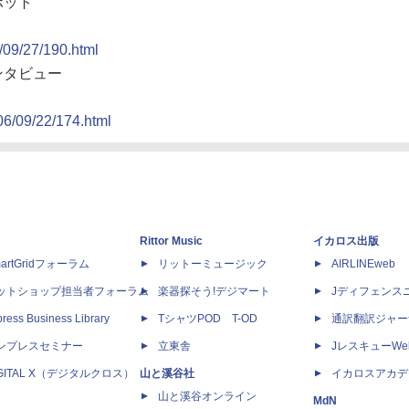
ボット
6/09/27/190.html
ンタビュー
06/09/22/174.html
Rittor Music
イカロス出版
artGridフォーラム
リットーミュージック
AIRLINEweb
ットショップ担当者フォーラム
楽器探そう!デジマート
Jディフェンス
ress Business Library
TシャツPOD T-OD
通訳翻訳ジャー
ンプレスセミナー
立東舎
JレスキューWe
IGITAL X（デジタルクロス）
山と溪谷社
イカロスアカデ
山と溪谷オンライン
MdN