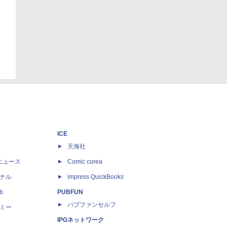
ICE
天海社
ニュース
Comic curea
ナル
impress QuickBooks
b
PUBFUN
パブファンセルフ
ミー
IPGネットワーク