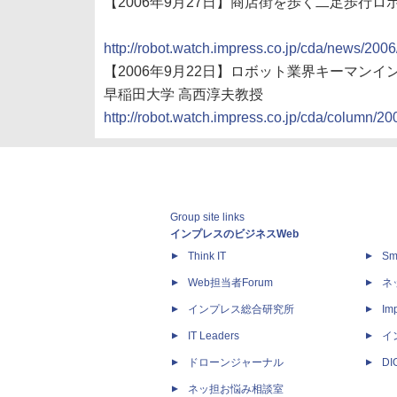
【2006年9月27日】商店街を歩く二足歩行ロ
http://robot.watch.impress.co.jp/cda/news/200
【2006年9月22日】ロボット業界キーマンイ
早稲田大学 高西淳夫教授
http://robot.watch.impress.co.jp/cda/column/20
Group site links
インプレスのビジネスWeb
Think IT
Sm
Web担当者Forum
ネ
インプレス総合研究所
Imp
IT Leaders
イ
ドローンジャーナル
D
ネッ担お悩み相談室