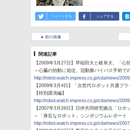
ツイートする
シェアする
前の画像
関連記事
【2009年3月27日】早稲田大と岐阜大、「
～心臓の拍動に追従、冠動脈バイパス手術で
http://robot.watch.impress.co.jp/cda/news/200
【2009年3月4日】「次世代ロボット共通
【特別講演編】
http://robot.watch.impress.co.jp/cda/news/200
【2007年3月26日】日伊共同研究拠点「ロボ
～「身近なロボット」シンポジウムレポート
http://robot.watch.impress.co.jp/cda/news/200