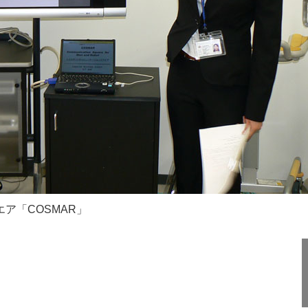
ア「COSMAR」