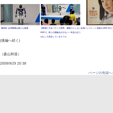
【動画】会津磐梯山踊りも披露
【動画】片足バランス競争。微動だにしない
会場パンフレット表紙もHRP-4C
HRP-2。床との接触点が少ない一本足のほう
がむしろ安定しているそうだ
(後編へ続く)
（森山和道）
2009/9/29 20:38
-
ページの先頭へ
-