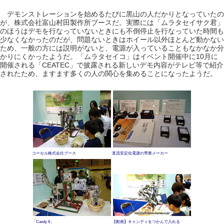
デモンストレーションを始めるたびに黒山の人だかりとなっていたの
が、株式会社富山村田製作所ブースだ。実際には「ムラタセイサク君」
のほうはデモを行なっていないときにも不倒停止を行なっていた時間も
少なくなかったのだが、問題ないときはホイール以外ほとんど動かない
ため、一般の方には説明がないと、電源が入っていることもなかなか分
かりにくかったようだ。「ムラタセイコ」はイベント開催中に10月に
開催される「CEATEC」で披露される新しいデモ内容がテレビ等で紹介
されたため、ますます多くの人の関心を集めることになったようだ。
コーセル株式会社ブース
直流安定化電源の専業メーカー
「Candy 6」
【動画】キャンディをつかんで入れる