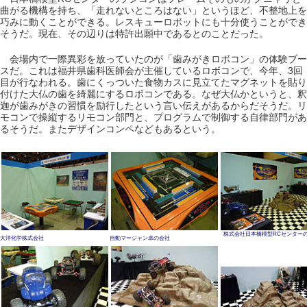
曲がる機構を持ち、「走れないところはない」というほど、不整地上を
巧みに動くことができる。レスキューロボットにも十分使うことができ
そうだ。現在、その辺りは特許出願中であるとのことだった。
会場内で一際異彩を放っていたのが「歯みがきロボコン」の体験ブー
スだ。これは福井県歯科医師会が主催しているロボコンで、今年、3回
目が行なわれる。歯にくっついた食物カスに見立てたマグネットを貼り
付けた大仏の歯を綺麗にするロボコンである。なぜ大仏かというと、釈
迦が歯みがきの習慣を励行したという言い伝えがあるからだそうだ。リ
モコンで操縦するリモコン部門と、プログラムで制御する自律部門があ
るそうだ。またデザインコンペなどもあるという。
株式会社日本橋模型RCセンター
大洋化学株式会社
自動マージャン卓の会社