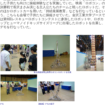
した子供たち向けに操縦体験などを実施していた。映画「ロボコン」の
決勝戦で長沢まさみ演じる主人公たちのチームと戦ったロボットだ。そ
のほかロボットカーを用いた「持続発展教育」などを行なっているとい
う。こちらも会場で子供たちに操縦させていた。金沢工業大学ブースで
は第9回レスキューロボットコンテストに参加したロボットや、ロボカ
ップヒューマノイドキッズサイズリーグに出場したロボットを出展し、
デモを行なっていた。
富山商船高専は高専ロボコンロボットを出展
デモ
【動画】デモの様子