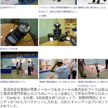
立山科学グループ
パーズマニィ大学と共同研究開発中の二足歩
【動画】左右に体を揺らしていた
行ロボット。動きを計測する慣性測定ユニッ
トを搭載
全方位カメラを出展
北陸電気工業株式会社ブース
【動画】3軸加速度センサーを使ったロボッ
【動画】倒立2輪ロボットに棒をつ
ト
でデモを行なっていた
直流安定化電源の専業メーカーであるコーセル株式会社ブースは富山
工業高等専門学校とのコラボレーション企画として学生の手作りロボッ
ト「Candy 6」を出展。6自由度を持つロボットで、制限時間内にキャ
ンディをつかんでバスケットに入れる。入れたキャンディはプレゼント
されていた。