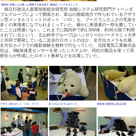
【動画】実際に人が乗った車椅子を操る様子
【動画】バックするところ
独立行政法人産業技術総合研究所 知能システム研究部門ディペンダ
ブルグループによって開発され、富山の南砥地方で作られているアザラ
シ型メンタルコミットロボット「パロ」も、ブースでふさふさの毛皮を
多くの来場者になでられまくっていた。確かに来場者の一部を癒してい
たことは間違いない。これまでに国内外で約1,500体、約30カ国で利用
されているという。立山科学グループはハンガリーのパーズマニィ大学
と共同で開発している二足歩行ロボットのほか、全方位カメラを出展。
全方位カメラでの撮影体験を無料で行なっていた。北陸電気工業株式会
社は、3軸加速度センサーを使ったシステムや、同社の製品を使って高
校生らが作成したロボット教材などを出展していた。
アザラシ型ロボット「パロ」ブース
多くの人になでられていた
開発者の柴田氏は富山出身