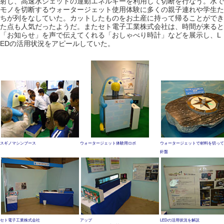
射し、高速水ジェットの運動エネルギーを利用して切断を行なう。水で
モノを切断するウォータージェット使用体験に多くの親子連れや学生た
ちが列をなしていた。カットしたものをお土産に持って帰ることができ
た点も人気だったようだ。またセト電子工業株式会社は、時間が来ると
「お知らせ」を声で伝えてくれる「おしゃべり時計」などを展示し、L
EDの活用状況をアピールしていた。
スギノマシンブース
ウォータージェット体験用ロボ
ウォータージェットで材料を切って
針盤
セト電子工業株式会社
アップ
LEDの活用状況を解説