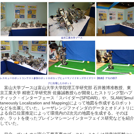
金沢工業大学ブース
レスキューロボットコンテスト参加ロボット
ロボカップヒューマノイドキッズサイズリー
【動画】デモの様子
グに出場したロボット
富山大学ブースは富山大学大学院理工学研究部 石井雅博准教授、東
京工業大学 精密工学研究所 佐藤誠教授らが開発したストリング型ハプ
ティック・インターフェース「スパイダー(SPIDAR)」や、SLAM(Simul
taneously Localization and Mapping)によって地図を作成するロボット
などを出展していた。レーザレンジファインダのデータとオドメトリに
よる自己位置推定によって環境内の2次元の地図を生成する。そのほ
か、ラットを使ったブレインマシーンインターフェイス研究などを紹介
していた。