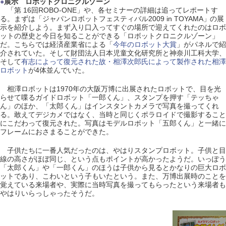
●
展示 ロボットクロニクルゾーン
「第 16回ROBO-ONE」や、各セミナーの詳細は追ってレポートす
る。まずは「ジャパンロボットフェスティバル2009 in TOYAMA」の展
示を紹介しよう。まず入り口入ってすぐの場所で迎えてくれたのはロボ
ットの歴史と今日を知ることができる「ロボットクロニクルゾーン」
だ。こちらでは経済産業省による「
今年のロボット大賞
」がパネルで紹
介されていた。そして財団法人日本児童文化研究所と神奈川工科大学、
そして
有志によって復元された故・相澤次郎氏によって製作された相澤
ロボット
が4体並んでいた。
相澤ロボットは1970年の大阪万博に出展されたロボットで、目を光
らせて喋るガイドロボット「一郎くん」、スタンプを押す「テッちゃ
ん」のほか、「太郎くん」はインスタントカメラで写真を撮ってくれ
る。敢えてデジカメではなく、当時と同じくポラロイドで撮影すること
にこだわって復元された。写真はモデルロボット「五郎くん」と一緒に
フレームにおさまることができた。
子供たちに一番人気だったのは、やはりスタンプロボット。子供と目
線の高さがほぼ同じ、という点もポイントが高かったようだ。いっぽう
「太郎くん」や「一郎くん」のほうは子供から見るとかなりの巨大ロボ
ットであり、こわいという子もいたという。また、万博出展時のことを
覚えている来場者や、実際に当時写真を撮ってもらったという来場者も
やはりいらっしゃったそうだ。