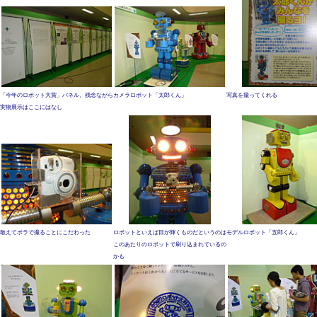
「今年のロボット大賞」パネル。残念ながら
カメラロボット「太郎くん」
写真を撮ってくれる
実物展示はここにはなし
敢えてポラで撮ることにこだわった
ロボットといえば目が輝くものだというのは
モデルロボット「五郎くん」
このあたりのロボットで刷り込まれているの
かも