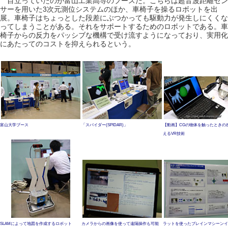
目立っていたのが富山工業高専のブースだ。こちらは超音波距離セン
サーを用いた3次元測位システムのほか、車椅子を操るロボットを出
展。車椅子はちょっとした段差にぶつかっても駆動力が発生しにくくな
ってしまうことがある。それをサポートするためのロボットである。車
椅子からの反力をパッシブな機構で受け流すようになっており、実用化
にあたってのコストを抑えられるという。
富山大学ブース
「スパイダー(SPIDAR)」
【動画】CGの物体を触ったときの
えるVR技術
SLAMによって地図を作成するロボット
カメラからの画像を使って遠隔操作も可能
ラットを使ったブレインマシーンイ