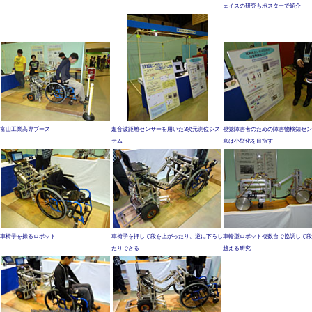
ェイスの研究もポスターで紹介
富山工業高専ブース
超音波距離センサーを用いた3次元測位シス
視覚障害者のための障害物検知セン
テム
来は小型化を目指す
車椅子を操るロボット
車椅子を押して段を上がったり、逆に下ろし
車輪型ロボット複数台で協調して段
たりできる
越える研究