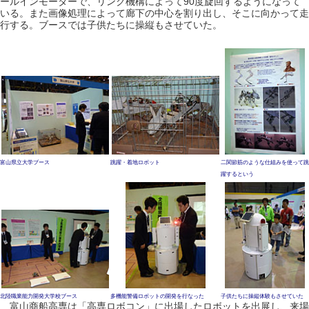
ールインモーターで、リンク機構によって90度旋回するようになって
いる。また画像処理によって廊下の中心を割り出し、そこに向かって走
行する。ブースでは子供たちに操縦もさせていた。
富山県立大学ブース
跳躍・着地ロボット
二関節筋のような仕組みを使って跳
躍するという
北陸職業能力開発大学校ブース
多機能警備ロボットの開発を行なった
子供たちに操縦体験もさせていた
富山商船高専は「高専ロボコン」に出場したロボットを出展し、来場