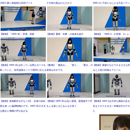
川田工業と産総研の共同ブース
デモ時の黒山の人だかり
HRP-2と子供たちによる片足バラ
【動画】「HRP-4C」登場、挨拶
【動画】愛称「未夢」の由来を紹介
【動画】「HRP-2」が登場、2ショ
【動画】HRP-4Cは待っている間もポーズを
【動画】「微笑み」、「怒り」、「驚き」の
【動画】家庭のなかでさまざまな作
取っていた。音声認識モードで質問に応える
表情を出すデモ
ると人型の特徴をアピール
【動画】体操動作を行なう2台．全身の自由
【動画】HRP-4Cは先に退場。退場途中で手
【動画】HRP-2は片持ち構造の足
度を使った協調制御のデモ。HRP-4Cの大き
をふる姿にまたみんなが笑う
足をクロスさせる一本橋歩行のデモ
な動きに感嘆の声があがる
た