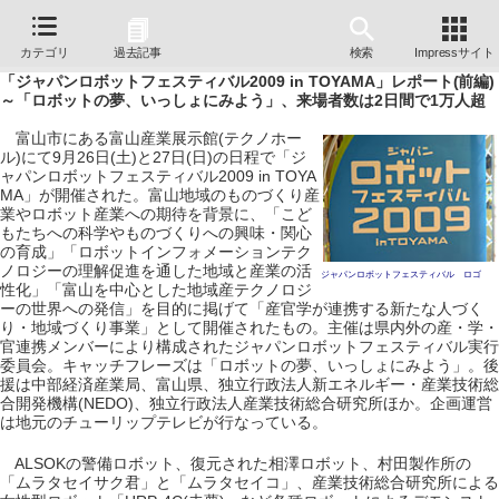
カテゴリ
過去記事
検索
Impressサイト
「ジャパンロボットフェスティバル2009 in TOYAMA」レポート(前編)
～「ロボットの夢、いっしょにみよう」、来場者数は2日間で1万人超
富山市にある富山産業展示館(テクノホー
ル)にて9月26日(土)と27日(日)の日程で「ジ
ャパンロボットフェスティバル2009 in TOYA
MA」が開催された。富山地域のものづくり産
業やロボット産業への期待を背景に、「こど
もたちへの科学やものづくりへの興味・関心
の育成」「ロボットインフォメーションテク
ノロジーの理解促進を通した地域と産業の活
ジャパンロボットフェスティバル ロゴ
性化」「富山を中心とした地域産テクノロジ
ーの世界への発信」を目的に掲げて「産官学が連携する新たな人づく
り・地域づくり事業」として開催されたもの。主催は県内外の産・学・
官連携メンバーにより構成されたジャパンロボットフェスティバル実行
委員会。キャッチフレーズは「ロボットの夢、いっしょにみよう」。後
援は中部経済産業局、富山県、独立行政法人新エネルギー・産業技術総
合開発機構(NEDO)、独立行政法人産業技術総合研究所ほか。企画運営
は地元のチューリップテレビが行なっている。
ALSOKの警備ロボット、復元された相澤ロボット、村田製作所の
「ムラタセイサク君」と「ムラタセイコ」、産業技術総合研究所による