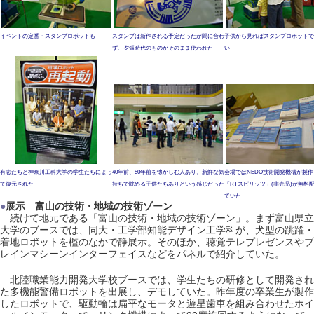
イベントの定番・スタンプロボットも
スタンプは新作される予定だったが間に合わ
子供から見ればスタンプロボットで
ず、夕張時代のものがそのまま使われた
い
有志たちと神奈川工科大学の学生たちによっ
40年前、50年前を懐かしむ人あり、新鮮な気
会場ではNEDO技術開発機構が製
て復元された
持ちで眺める子供たちありという感じだった
「RTスピリッツ」(非売品)が無料
ていた
●
展示 富山の技術・地域の技術ゾーン
続けて地元である「富山の技術・地域の技術ゾーン」。まず富山県立
大学のブースでは、同大・工学部知能デザイン工学科が、犬型の跳躍・
着地ロボットを檻のなかで静展示。そのほか、聴覚テレプレゼンスやブ
レインマシーンインターフェイスなどをパネルで紹介していた。
北陸職業能力開発大学校ブースでは、学生たちの研修として開発され
た多機能警備ロボットを出展し、デモしていた。昨年度の卒業生が製作
したロボットで、駆動輪は扁平なモータと遊星歯車を組み合わせたホイ