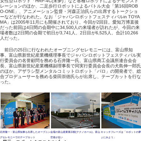
女性型ロボット「HRP-4C(未夢)」など各種ロボットによるデモンスト
レーションのほか、二足歩行ロボットによるバトル大会「第16回ROB
O-ONE」、アニメーション監督・河森正治氏らの出席するトークショ
ーなどが行なわれた。なお「ジャパンロボットフェスティバルin TOYA
MA」は2005年11月にも開催されており、今回が2回目。愛知万博直後
だった前回は4日間の会期中に34,500人の来場者が訪れたが、今回の来
場者数は2日間の会期で初日が3,741人、2日目が6,525人、合計10,266
人だった。
前日の25日に行なわれたオープニングセレモニーには、富山県知
事、富山県新世紀産業機構理事長でジャパンロボットフェスティバル実
行委員会の名誉顧問を務める石井隆一氏、富山県商工会議所連合会会
長、富山県新世紀産業機構副理事長で同実行委員会会長の犬島伸一郎氏
のほか、アザラシ型メンタルコミットロボット「パロ」の開発者で、総
合プロデューサーを務める柴田崇徳氏らが出席し、テープカットを行な
った。
石井隆一・富山県知事も出席したオープニン
会場の富山産業展示館(テクノホール)。富山
キャッチフレーズは「ロボットの夢
グセレモニーでのテープカット
空港が近い
ょにみよう」