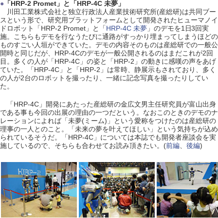
●
「HRP-2 Promet」と「HRP-4C 未夢」
川田工業株式会社と独立行政法人産業技術研究所(産総研)は共同ブー
スという形で、研究用プラットフォームとして開発されたヒューマノイ
ドロボット「HRP-2 Promet」と「
HRP-4C 未夢
」のデモを1日3回実
施。こちらもデモを行なうたびに通路がすっかり埋まってしまうほどの
ものすごい人垣ができていた。デモの内容そのものは産総研での一般公
開時と同じだが、HRP-4Cのデモが一般公開されるのはまだこれが2回
目。多くの人が「HRP-4C」の姿と「HRP-2」の動きに感嘆の声をあげ
ていた。「HRP-4C」と「HRP-2」は常時、静展示もされており、多く
の人が2台のロボットを撮ったり、一緒に記念写真を撮ったりしてい
た。
「HRP-4C」開発にあたった産総研の金広文男主任研究員が富山出身
である事も今回の出展の理由の一つだという。なおこのときのデモのナ
レーションによれば「未夢(ミーム)」という愛称をつけたのは産総研の
理事の一人とのこと。「未来の夢を叶えてほしい」という気持ちが込め
られているそうだ。「HRP-4C」については本誌でも開発者座談会を実
施しているので、そちらも合わせてお読み頂きたい。(
前編
、
後編
)