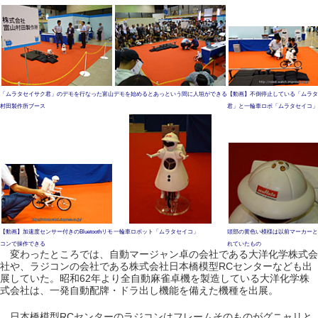
「ムラタセイサク君」のデモを行なった富山
デモを始めるとあっという間に人垣ができる
【動画】不倒停止している「ムラタ
村田製作所ブース
君」と一輪車ロボ「ムラタセイコ」
【動画】加速度センサー付きのBluetoothリモ
一輪車ロボット「ムラタセイコ」
頭部の黄色い模様は以前マーカーと
コンで操作できる
れていたもの
変わったところでは、自動マージャン卓の会社である大洋化学株式会
社や、ラジコンの会社である株式会社日本橋模型RCセンターなども出
展していた。昭和62年より全自動麻雀卓機を製造している大洋化学株
式会社は、一発自動配牌・ドラ出し機能を備えた機種を出展。
日本橋模型RCセンターのラジコンはフレームそのものがグニャリと