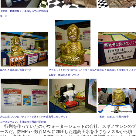
【動画】動作の様子。車輪ならではの動きを
見せる
歯みがきロボコン体験ブース
マグネットを付けた歯でにっこり笑う大仏が
歯みがきロボコンを開催しているそ
会場で一際異彩を放っていた
大仏の歯についたマグネットを落とすのが歯
出場したロボット
【動画】ロボコン体験の様子
みがきロボコン。主催は福井県歯科医師会
行列を作っていたのがウォータージェットの会社、スギノマシンのブ
ースだ。数MPa～数百MPaに加圧した超高圧水を小さなノズルから噴