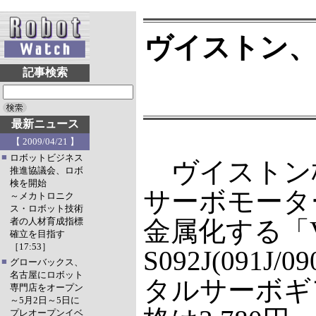
ヴイストン、
記事検索
最新ニュース
【 2009/04/21 】
■
ロボットビジネス
ヴイストン
推進協議会、ロボ
検を開始
サーボモータ
～メカトロニク
ス・ロボット技術
者の人材育成指標
金属化する「V
確立を目指す
［17:53］
S092J(091J/0
■
グローバックス、
名古屋にロボット
タルサーボギ
専門店をオープン
～5月2日～5日に
プレオープンイベ