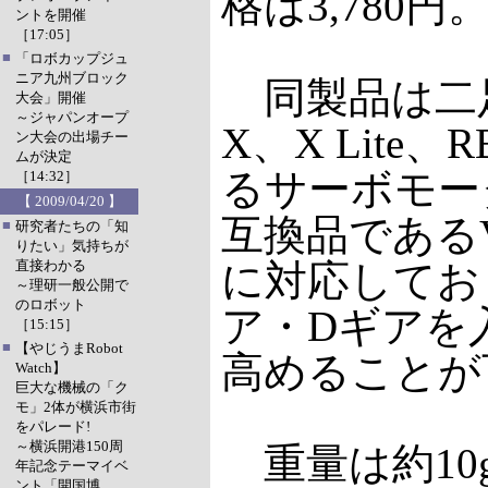
格は3,780円
ントを開催
［17:05］
■
「ロボカップジュ
ニア九州ブロック
同製品は二足歩
大会」開催
～ジャパンオープ
X、X Lite
ン大会の出場チー
ムが決定
るサーボモータ
［14:32］
【 2009/04/20 】
互換品であるVS-
■
研究者たちの「知
りたい」気持ちが
直接わかる
に対応してお
～理研一般公開で
のロボット
ア・Dギアを
［15:15］
■
【やじうまRobot
高めることが
Watch】
巨大な機械の「ク
モ」2体が横浜市街
をパレード!
～横浜開港150周
重量は約10
年記念テーマイベ
ント「開国博