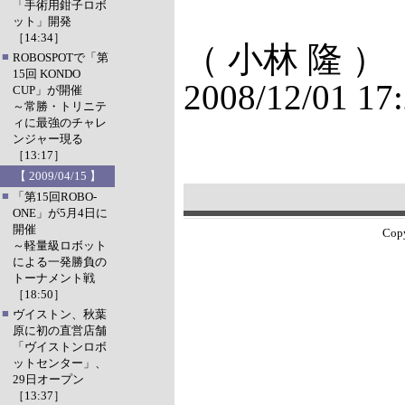
「手術用鉗子ロボ
ット」開発
［14:34］
（ 小林 隆 ）
■
ROBOSPOTで「第
15回 KONDO
2008/12/01 17
CUP」が開催
～常勝・トリニテ
ィに最強のチャレ
ンジャー現る
［13:17］
【 2009/04/15 】
■
「第15回ROBO-
ONE」が5月4日に
開催
Copy
～軽量級ロボット
による一発勝負の
トーナメント戦
［18:50］
■
ヴイストン、秋葉
原に初の直営店舗
「ヴイストンロボ
ットセンター」、
29日オープン
［13:37］