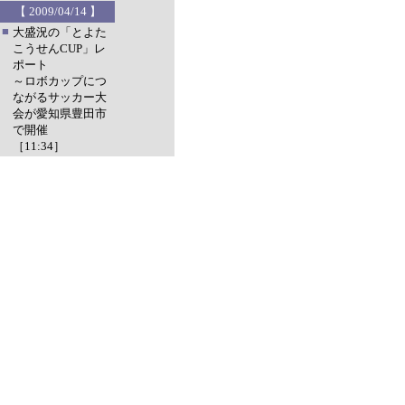
【 2009/04/14 】
■
大盛況の「とよた
こうせんCUP」レ
ポート
～ロボカップにつ
ながるサッカー大
会が愛知県豊田市
で開催
［11:34］