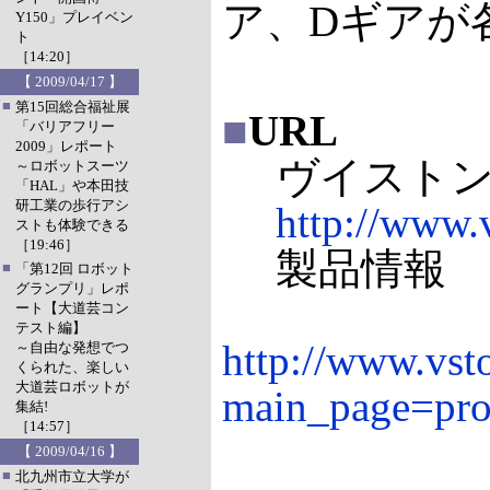
ア、Dギアが
Y150」プレイベン
ト
［14:20］
【 2009/04/17 】
■
第15回総合福祉展
■
URL
「バリアフリー
2009」レポート
ヴイスト
～ロボットスーツ
「HAL」や本田技
研工業の歩行アシ
http://www.v
ストも体験できる
［19:46］
製品情報
■
「第12回 ロボット
グランプリ」レポ
ート【大道芸コン
テスト編】
http://www.vst
～自由な発想でつ
くられた、楽しい
大道芸ロボットが
main_page=pro
集結!
［14:57］
【 2009/04/16 】
■
北九州市立大学が