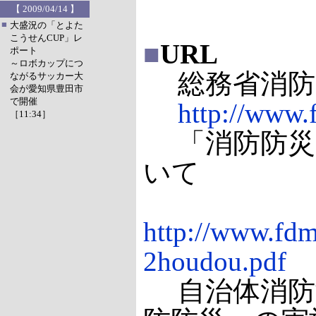
【 2009/04/14 】
■
大盛況の「とよた
こうせんCUP」レ
■
URL
ポート
～ロボカップにつ
総務省消防
ながるサッカー大
会が愛知県豊田市
で開催
http://www.
［11:34］
「消防防災
いて
http://www.fdm
2houdou.pdf
自治体消防制