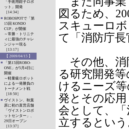
また同事業
「手術用鉗子ロボ
ット」開発
図るため、2
［14:34］
■
ROBOSPOTで「第
スキューロボ
15回 KONDO
CUP」が開催
て「消防庁長
～常勝・トリニテ
ィに最強のチャレ
ンジャー現る
［13:17］
【 2009/04/15 】
その他、消
■
「第15回ROBO-
ONE」が5月4日に
る研究開発等
開催
～軽量級ロボット
けるニーズ等
による一発勝負の
トーナメント戦
［18:50］
発とその応用
■
ヴイストン、秋葉
原に初の直営店舗
会として、「
「ヴイストンロボ
ットセンター」、
立するという
29日オープン
［13:37］