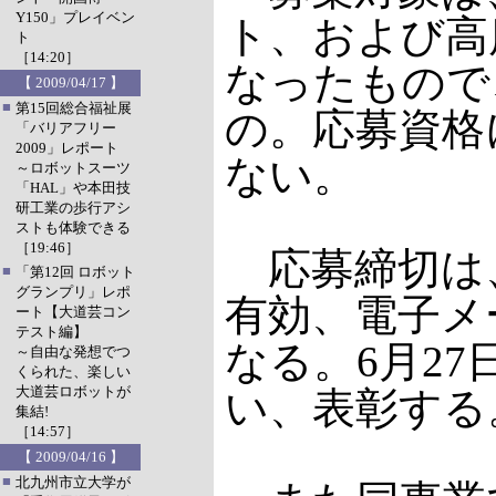
Y150」プレイベン
ト、および高
ト
［14:20］
なったもので
【 2009/04/17 】
■
第15回総合福祉展
の。応募資格
「バリアフリー
2009」レポート
ない。
～ロボットスーツ
「HAL」や本田技
研工業の歩行アシ
ストも体験できる
［19:46］
応募締切は、
■
「第12回 ロボット
グランプリ」レポ
有効、電子メ
ート【大道芸コン
テスト編】
なる。6月2
～自由な発想でつ
くられた、楽しい
大道芸ロボットが
い、表彰する
集結!
［14:57］
【 2009/04/16 】
■
北九州市立大学が