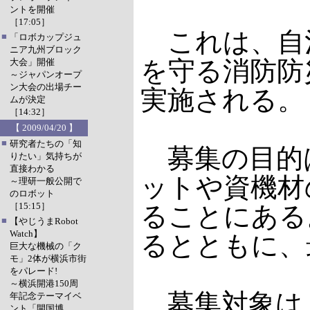
ントを開催
［17:05］
これは、自治
■
「ロボカップジュ
ニア九州ブロック
を守る消防防
大会」開催
～ジャパンオープ
ン大会の出場チー
実施される。
ムが決定
［14:32］
【 2009/04/20 】
■
研究者たちの「知
募集の目的
りたい」気持ちが
直接わかる
ットや資機材
～理研一般公開で
のロボット
［15:15］
ることにある
■
【やじうまRobot
Watch】
るとともに、
巨大な機械の「ク
モ」2体が横浜市街
をパレード!
～横浜開港150周
募集対象は
年記念テーマイベ
ント「開国博