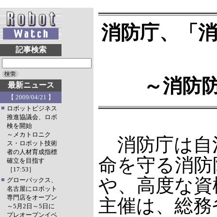
消防庁、「
記事検索
～消防防
最新ニュース
【 2009/04/21 】
■
ロボットビジネス
推進協議会、ロボ
検を開始
～メカトロニク
消防庁は自治
ス・ロボット技術
者の人材育成指標
命を守る消防
確立を目指す
［17:53］
や、高度な資
■
グローバックス、
名古屋にロボット
専門店をオープン
主催は、総務
～5月2日～5日に
プレオープンイベ