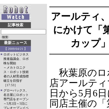
アールティ、
記事検索
にかけて「
カップ
最新ニュース
【 2009/04/21 】
■
ロボットビジネス
推進協議会、ロボ
検を開始
～メカトロニク
秋葉原のロ
ス・ロボット技術
者の人材育成指標
店アールティ
確立を目指す
［17:53］
日から5月6
■
グローバックス、
名古屋にロボット
専門店をオープン
同店主催の「
～5月2日～5日に
プレオープンイベ