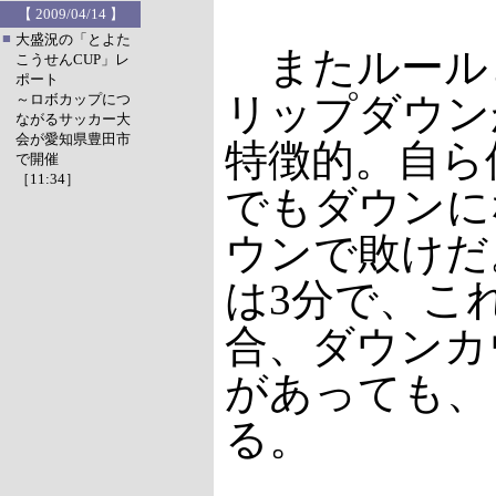
【 2009/04/14 】
■
大盛況の「とよた
またルール
こうせんCUP」レ
ポート
リップダウン
～ロボカップにつ
ながるサッカー大
会が愛知県豊田市
特徴的。自ら
で開催
［11:34］
でもダウンに
ウンで敗けだ
は3分で、こ
合、ダウンカ
があっても、
る。