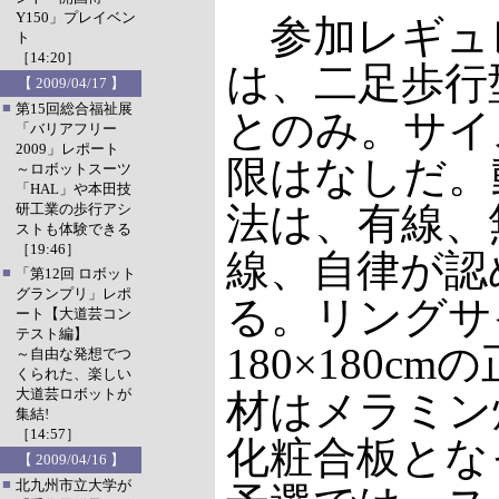
Y150」プレイベン
参加レギュ
ト
［14:20］
は、二足歩行
【 2009/04/17 】
■
第15回総合福祉展
とのみ。サイ
「バリアフリー
2009」レポート
限はなしだ。
～ロボットスーツ
「HAL」や本田技
法は、有線、
研工業の歩行アシ
ストも体験できる
［19:46］
線、自律が認
■
「第12回 ロボット
グランプリ」レポ
る。リングサ
ート【大道芸コン
テスト編】
180×180c
～自由な発想でつ
くられた、楽しい
大道芸ロボットが
材はメラミン
集結!
［14:57］
化粧合板とな
【 2009/04/16 】
■
北九州市立大学が