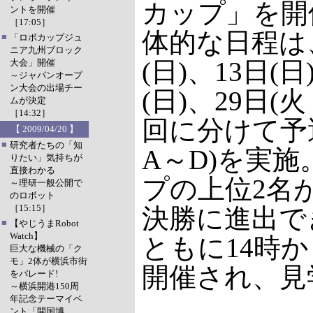
カップ」を開
ントを開催
［17:05］
体的な日程は
■
「ロボカップジュ
ニア九州ブロック
(日)、13日(日
大会」開催
～ジャパンオープ
ン大会の出場チー
(日)、29日(
ムが決定
［14:32］
回に分けて予
【 2009/04/20 】
■
研究者たちの「知
A～D)を実
りたい」気持ちが
直接わかる
プの上位2名が
～理研一般公開で
のロボット
［15:15］
決勝に進出で
■
【やじうまRobot
Watch】
ともに14時か
巨大な機械の「ク
モ」2体が横浜市街
開催され、見
をパレード!
～横浜開港150周
年記念テーマイベ
ント「開国博