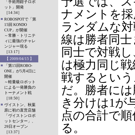
予選では、ス
「手術用鉗子ロボ
ット」開発
ナメントを採
［14:34］
■
ROBOSPOTで「第
ランダムな対
15回 KONDO
CUP」が開催
線は勝者同士
～常勝・トリニテ
ィに最強のチャレ
ンジャー現る
同士で対戦し
［13:17］
【 2009/04/15 】
は極力同じ戦
■
「第15回ROBO-
ONE」が5月4日に
戦するという
開催
～軽量級ロボット
だ。勝者には
による一発勝負の
トーナメント戦
［18:50］
き分けは1が
■
ヴイストン、秋葉
原に初の直営店舗
点の合計で順
「ヴイストンロボ
ットセンター」、
る。
29日オープン
［13:37］