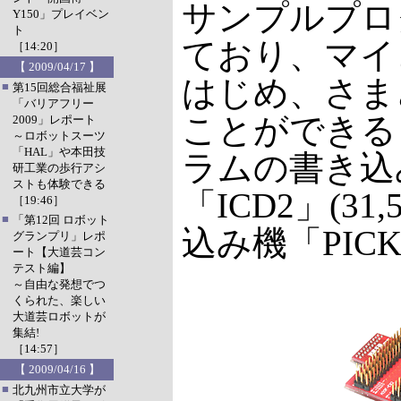
サンプルプロ
Y150」プレイベン
ト
ており、マイ
［14:20］
【 2009/04/17 】
はじめ、さま
■
第15回総合福祉展
「バリアフリー
ことができる
2009」レポート
～ロボットスーツ
「HAL」や本田技
ラムの書き込
研工業の歩行アシ
ストも体験できる
「ICD2」(3
［19:46］
■
「第12回 ロボット
込み機「PICKi
グランプリ」レポ
ート【大道芸コン
テスト編】
～自由な発想でつ
くられた、楽しい
大道芸ロボットが
集結!
［14:57］
【 2009/04/16 】
■
北九州市立大学が