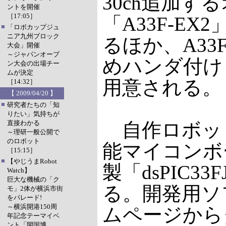
30ch追加す
ントを開催
［17:05］
「A33F-EX
■
「ロボカップジュ
ニア九州ブロック
るほか、A33F
大会」開催
～ジャパンオープ
めハンダ付けし
ン大会の出場チー
ムが決定
用意される。
［14:32］
【 2009/04/20 】
■
研究者たちの「知
りたい」気持ちが
直接わかる
自作ロボッ
～理研一般公開で
のロボット
能マイコンボード
［15:15］
■
【やじうまRobot
製「dsPIC33
Watch】
巨大な機械の「ク
る。開発用ソ
モ」2体が横浜市街
をパレード!
～横浜開港150周
ムページから
年記念テーマイベ
ント「開国博