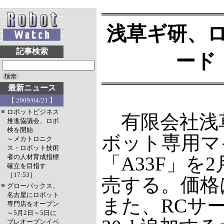
浅草ギ研、
記事検索
ード
最新ニュース
【 2009/04/21 】
■
ロボットビジネス
有限会社浅
推進協議会、ロボ
検を開始
ボット専用マ
～メカトロニク
ス・ロボット技術
者の人材育成指標
「A33F」を
確立を目指す
［17:53］
売する。価格は
■
グローバックス、
名古屋にロボット
また、RCサ
専門店をオープン
～5月2日～5日に
プレオープンイベ