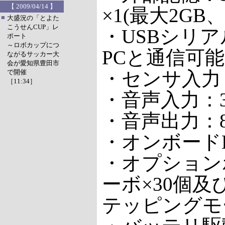
【 2009/04/14 】
×1(最大2GB
■
大盛況の「とよた
こうせんCUP」レ
・USBシリアル
ポート
～ロボカップにつ
PCと通信可能
ながるサッカー大
会が愛知県豊田市
・センサ入力：32c
で開催
［11:34］
・音声入力：3
・音声出力：
・オンボードL
・オプション
ーボ×30個及
テッピングモ