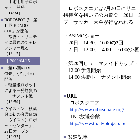
「手術用鉗子ロボ
ット」開発
ロボスクエアは7月20日にリニュ
［14:34］
招待客を招いての内覧会、20日、2
■
ROBOSPOTで「第
プ・サッカー大会が行なわれる。
15回 KONDO
CUP」が開催
・ASIMOショー
～常勝・トリニテ
ィに最強のチャレ
20日 14:30、16:00の2回
ンジャー現る
21日 12:00、14:00、16:00の3回
［13:17］
【 2009/04/15 】
・第20回ヒューマノイドカップ・サ
■
「第15回ROBO-
12:00 予選開始
ONE」が5月4日に
14:00 決勝トーナメント開始
開催
～軽量級ロボット
による一発勝負の
■
URL
トーナメント戦
［18:50］
ロボスクエア
■
ヴイストン、秋葉
http://www.robosquare.org/
原に初の直営店舗
TNC放送会館
「ヴイストンロボ
http://www.tnc-tvbldg.co.jp/
ットセンター」、
29日オープン
［13:37］
■
関連記事