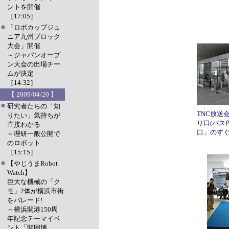
ントを開催
［17:05］
■
「ロボカップジュ
ニア九州ブロック
大会」開催
～ジャパンオープ
ン大会の出場チー
ムが決定
［14:32］
【 2009/04/20 】
■
研究者たちの「知
TNC放送
りたい」気持ちが
り口(バス
直接わかる
口」のすぐ
～理研一般公開で
のロボット
［15:15］
■
【やじうまRobot
Watch】
巨大な機械の「ク
モ」2体が横浜市街
をパレード!
～横浜開港150周
年記念テーマイベ
ント「開国博