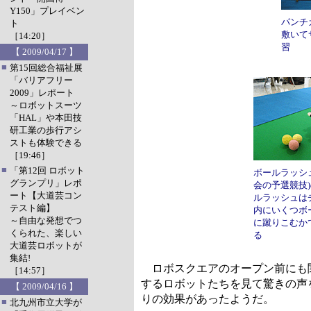
Y150」プレイベン
パンチ
ト
敷いて
［14:20］
習
【 2009/04/17 】
■
第15回総合福祉展
「バリアフリー
2009」レポート
～ロボットスーツ
「HAL」や本田技
研工業の歩行アシ
ストも体験できる
［19:46］
■
「第12回 ロボット
ボールラッシ
グランプリ」レポ
会の予選競技
ート【大道芸コン
ルラッシュは
テスト編】
内にいくつボ
～自由な発想でつ
に蹴りこむか
くられた、楽しい
る
大道芸ロボットが
集結!
ロボスクエアのオープン前にも関
［14:57］
するロボットたちを見て驚きの声
【 2009/04/16 】
りの効果があったようだ。
■
北九州市立大学が