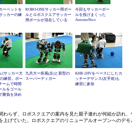
カーペットを
ROBO-ONEサッカー用ボー
今回もサッカーボー
サッカーの練
ルとロボスクエアサッカー
ルを投げまくった
AutomoNico
用ボールが混在している
ュ(サッカー大
九共大ー疾風(左)と新型の
KHR-2HVをベースにしたカ
)の練習。ボー
スーパーディガー
ッチーデヤンス(左手前)も
チームで時間
練習に参加
ールをゴール
で勝負を決め
わらず、ロボスクエアの案内を見た親子連れが何組か訪れ、
を上げていた。ロボスクエアのリニューアルオープンへのデモ