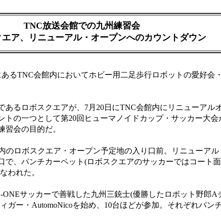
TNC放送会館での九州練習会
クエア、リニューアル・オープンへのカウントダウン
にあるTNC会館内においてホビー用二足歩行ロボットの愛好会
あるロボスクエアが、7月20日にTNC会館内にリニューアル
ントの一つとして第20回ヒューマノイドカップ・サッカー大会
練習会の目的だ。
内のロボスクエア・オープン予定地の入り口前。リニューアル
口で、パンチカーペット(ロボスクエアのサッカーではコート
行なわれた。
-ONEサッカーで善戦した九州三銃士(優勝したロボット野郎
ガー・AutomoNicoを始め、10台ほどが参加。それぞれパ