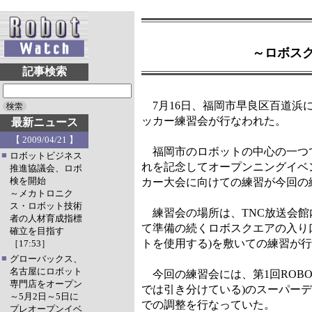
～ロボス
記事検索
7月16日、福岡市早良区百道浜
ッカー練習会が行なわれた。
最新ニュース
【 2009/04/21 】
福岡市のロボットの中心の一つで
■
ロボットビジネス
れを記念してオープンニングイベ
推進協議会、ロボ
検を開始
カー大会に向けての練習が今回の
～メカトロニク
ス・ロボット技術
練習会の場所は、TNC放送会館
者の人材育成指標
て準備の続くロボスクエアの入り
確立を目指す
トを使用する)を敷いての練習が
［17:53］
■
グローバックス、
名古屋にロボット
今回の練習会には、第1回ROBO
専門店をオープン
では引き分けている)のスーパーディ
～5月2日～5日に
での調整を行なっていた。
プレオープンイベ