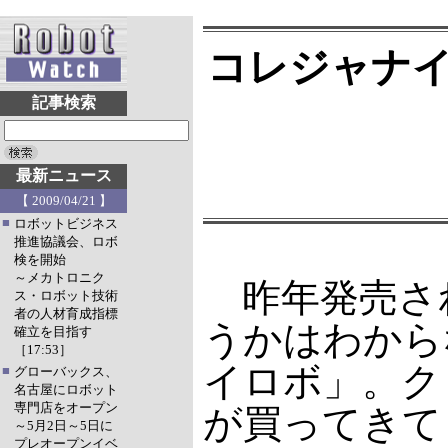
コレジャナイ
記事検索
最新ニュース
【 2009/04/21 】
■
ロボットビジネス
推進協議会、ロボ
検を開始
～メカトロニク
昨年発売さ
ス・ロボット技術
者の人材育成指標
うかはわから
確立を目指す
［17:53］
イロボ」。ク
■
グローバックス、
名古屋にロボット
専門店をオープン
が買ってきて
～5月2日～5日に
プレオープンイベ