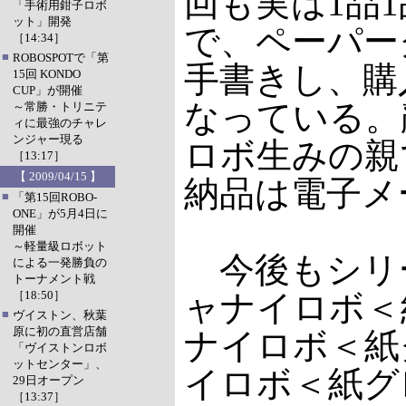
回も実は1品
「手術用鉗子ロボ
ット」開発
で、ペーパー
［14:34］
■
ROBOSPOTで「第
手書きし、購
15回 KONDO
CUP」が開催
なっている。
～常勝・トリニテ
ィに最強のチャレ
ンジャー現る
ロボ生みの親
［13:17］
【 2009/04/15 】
納品は電子メ
■
「第15回ROBO-
ONE」が5月4日に
開催
～軽量級ロボット
今後もシリ
による一発勝負の
トーナメント戦
［18:50］
ャナイロボ＜
■
ヴイストン、秋葉
原に初の直営店舗
ナイロボ＜紙
「ヴイストンロボ
ットセンター」、
イロボ＜紙グ
29日オープン
［13:37］