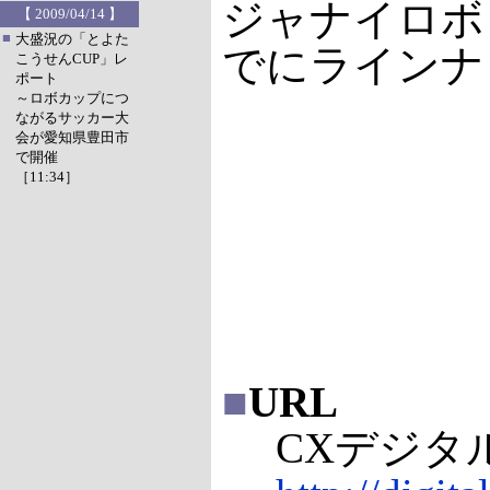
ジャナイロボ
【 2009/04/14 】
■
大盛況の「とよた
でにラインナ
こうせんCUP」レ
ポート
～ロボカップにつ
ながるサッカー大
会が愛知県豊田市
で開催
［11:34］
■
URL
CXデジタ