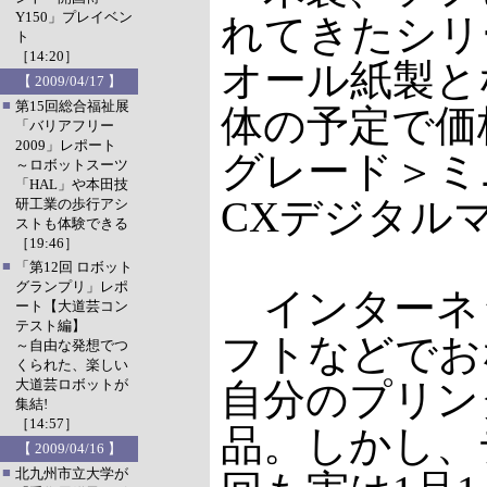
Y150」プレイベン
れてきたシリ
ト
［14:20］
オール紙製とな
【 2009/04/17 】
■
第15回総合福祉展
体の予定で価
「バリアフリー
2009」レポート
グレード＞ミ
～ロボットスーツ
「HAL」や本田技
CXデジタル
研工業の歩行アシ
ストも体験できる
［19:46］
■
「第12回 ロボット
グランプリ」レポ
インターネ
ート【大道芸コン
テスト編】
フトなどでお
～自由な発想でつ
くられた、楽しい
大道芸ロボットが
自分のプリン
集結!
［14:57］
品。しかし、
【 2009/04/16 】
■
北九州市立大学が