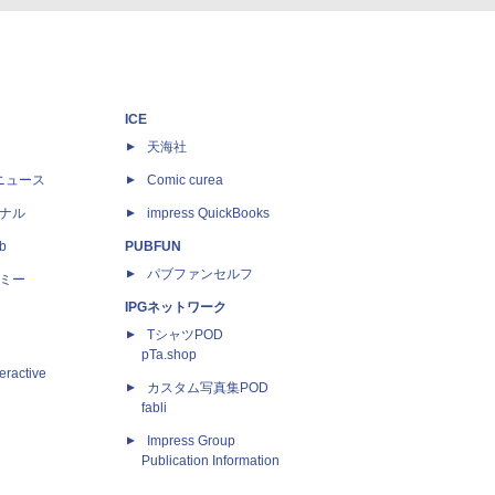
ICE
天海社
ニュース
Comic curea
ナル
impress QuickBooks
b
PUBFUN
パブファンセルフ
ミー
IPGネットワーク
TシャツPOD
pTa.shop
eractive
カスタム写真集POD
fabli
Impress Group
Publication Information