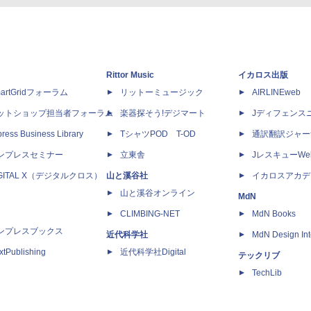
Rittor Music
イカロス出版
artGridフォーラム
リットーミュージック
AIRLINEweb
ットショップ担当者フォーラム
楽器探そう!デジマート
Jディフェンス
ress Business Library
TシャツPOD T-OD
通訳翻訳ジャー
ンプレスセミナー
立東舎
JレスキューWe
IGITAL X（デジタルクロス）
山と溪谷社
イカロスアカデ
山と溪谷オンライン
MdN
CLIMBING-NET
MdN Books
ンプレスブックス
近代科学社
MdN Design Int
xtPublishing
近代科学社Digital
テックリブ
TechLib