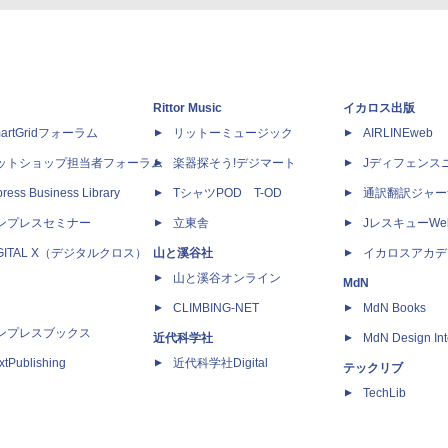
Rittor Music
イカロス出版
artGridフォーラム
リットーミュージック
AIRLINEweb
ットショップ担当者フォーラム
楽器探そう!デジマート
Jディフェンス
ress Business Library
TシャツPOD T-OD
通訳翻訳ジャー
ンプレスセミナー
立東舎
JレスキューWe
IGITAL X（デジタルクロス）
山と溪谷社
イカロスアカデ
山と溪谷オンライン
MdN
CLIMBING-NET
MdN Books
ンプレスブックス
近代科学社
MdN Design Int
xtPublishing
近代科学社Digital
テックリブ
TechLib