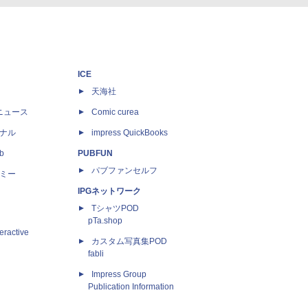
ICE
天海社
ニュース
Comic curea
ナル
impress QuickBooks
b
PUBFUN
パブファンセルフ
ミー
IPGネットワーク
TシャツPOD
pTa.shop
eractive
カスタム写真集POD
fabli
Impress Group
Publication Information