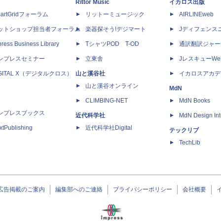
Rittor Music
イカロス出版
artGridフォーラム
リットーミュージック
AIRLINEweb
ットショップ担当者フォーラム
楽器探そう!デジマート
Jディフェンス
ress Business Library
TシャツPOD T-OD
通訳翻訳ジャー
ンプレスセミナー
立東舎
JレスキューWe
IGITAL X（デジタルクロス）
山と溪谷社
イカロスアカデ
山と溪谷オンライン
MdN
CLIMBING-NET
MdN Books
ンプレスブックス
近代科学社
MdN Design Int
xtPublishing
近代科学社Digital
テックリブ
TechLib
広告掲載のご案内
編集部へのご連絡
プライバシーポリシー
会社概要