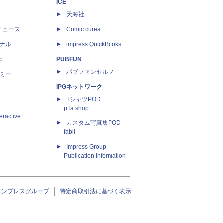
ICE
天海社
ニュース
Comic curea
ナル
impress QuickBooks
b
PUBFUN
パブファンセルフ
ミー
IPGネットワーク
TシャツPOD
pTa.shop
eractive
カスタム写真集POD
fabli
Impress Group
Publication Information
インプレスグループ
特定商取引法に基づく表示