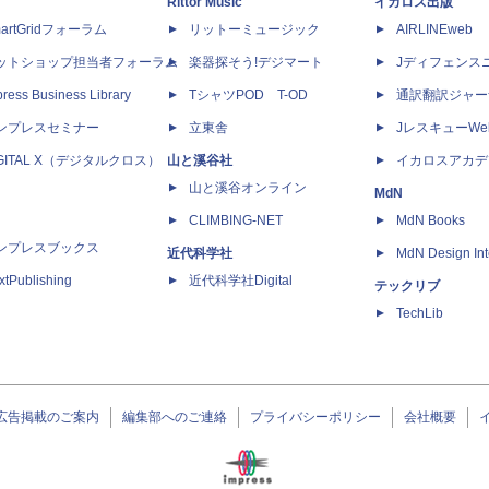
Rittor Music
イカロス出版
artGridフォーラム
リットーミュージック
AIRLINEweb
ットショップ担当者フォーラム
楽器探そう!デジマート
Jディフェンス
ress Business Library
TシャツPOD T-OD
通訳翻訳ジャー
ンプレスセミナー
立東舎
JレスキューWe
IGITAL X（デジタルクロス）
山と溪谷社
イカロスアカデ
山と溪谷オンライン
MdN
CLIMBING-NET
MdN Books
ンプレスブックス
近代科学社
MdN Design Int
xtPublishing
近代科学社Digital
テックリブ
TechLib
広告掲載のご案内
編集部へのご連絡
プライバシーポリシー
会社概要