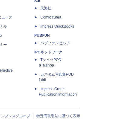
ICE
天海社
ニュース
Comic curea
ナル
impress QuickBooks
b
PUBFUN
パブファンセルフ
ミー
IPGネットワーク
TシャツPOD
pTa.shop
eractive
カスタム写真集POD
fabli
Impress Group
Publication Information
インプレスグループ
特定商取引法に基づく表示