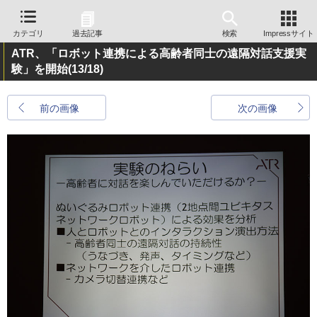
カテゴリ
過去記事
検索
Impressサイト
ATR、「ロボット連携による高齢者同士の遠隔対話支援実
験」を開始
(13/18)
前の画像
次の画像