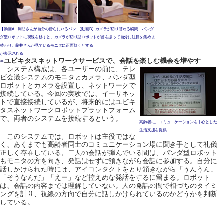
【動画A】周防さんが自分の傍らにいるパン
【動画B】カメラが切り替わる瞬間、パンダ
ダ型ロボットに視線を移すと、カメラが切り
型ロボットが首を振って自分に注目を集めよ
替わり、藤井さんが見ているモニタに正面顔
うとする
が表示される
●
ユビキタスネットワークサービスで、会話を楽しむ機会を増やす
システム構成は、各ユーザーの前に、テレ
ビ会議システムのモニタとカメラ、パンダ型
ロボットとカメラを設置し、ネットワークで
接続している。今回の実験では、イーサネッ
トで直接接続しているが、将来的にはユビキ
タスネットワークロボットプラットフォーム
で、両者のシステムを接続するという。
高齢者に、コミュニケーションを中心とした
生活支援を提供
このシステムでは、ロボットは主役ではな
く、あくまでも高齢者同士のコミュニケーション場に聞き手として礼儀
正しく存在している。二人の会話が弾んでいる間は、パンダ型ロボット
もモニタの方を向き、発話はせずに頷きながら会話に参加する。自分に
話しかけられた時には、アイコンタクトをとり頷きながら「うんうん」
「そうなんだ」「えー」など控えめな発話をするに留まる。ロボット
は、会話の内容までは理解していない。人の発話の間で相づちのタイミ
ングを計り、視線の方向で自分に話しかけられているのかどうかを判断
している。