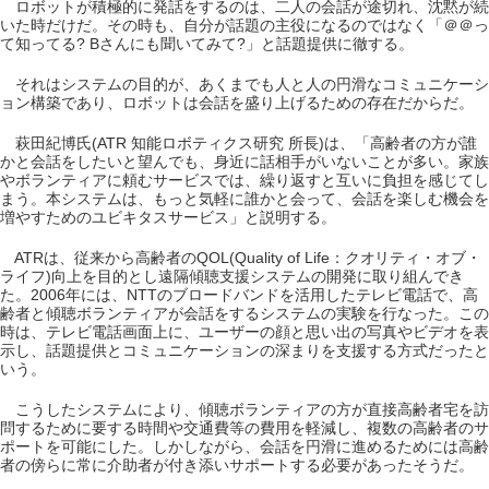
ロボットが積極的に発話をするのは、二人の会話が途切れ、沈黙が続
いた時だけだ。その時も、自分が話題の主役になるのではなく「＠＠っ
て知ってる? Bさんにも聞いてみて?」と話題提供に徹する。
それはシステムの目的が、あくまでも人と人の円滑なコミュニケーシ
ョン構築であり、ロボットは会話を盛り上げるための存在だからだ。
萩田紀博氏(ATR 知能ロボティクス研究 所長)は、「高齢者の方が誰
かと会話をしたいと望んでも、身近に話相手がいないことが多い。家族
やボランティアに頼むサービスでは、繰り返すと互いに負担を感じてし
まう。本システムは、もっと気軽に誰かと会って、会話を楽しむ機会を
増やすためのユビキタスサービス」と説明する。
ATRは、従来から高齢者のQOL(Quality of Life：クオリティ・オブ・
ライフ)向上を目的とし遠隔傾聴支援システムの開発に取り組んでき
た。2006年には、NTTのブロードバンドを活用したテレビ電話で、高
齢者と傾聴ボランティアが会話をするシステムの実験を行なった。この
時は、テレビ電話画面上に、ユーザーの顔と思い出の写真やビデオを表
示し、話題提供とコミュニケーションの深まりを支援する方式だったと
いう。
こうしたシステムにより、傾聴ボランティアの方が直接高齢者宅を訪
問するために要する時間や交通費等の費用を軽減し、複数の高齢者のサ
ポートを可能にした。しかしながら、会話を円滑に進めるためには高齢
者の傍らに常に介助者が付き添いサポートする必要があったそうだ。