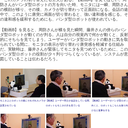
防さんがパンダ型ロボットの方を向いた時、モニタには一瞬、周防さん
の横顔が移り、その後、カメラが切り替わって正面顔になる。会話の途
中で、このように唐突に画面が切り替わると、強い違和感を感じる。そ
の違和感を緩和するためにも、パンダ型ロボットが使われている。
【動画B】を見ると、周防さんが横を見た瞬間、藤井さんの傍らのパン
ダ型ロボットが動くのが判る。人は自分の視覚内で何かが動くと、反射
的にそちらを見てしまう。ユーザーがパンダ型ロボットの動きに気を取
られている間に、モニタの表示が切り替わり唐突感を軽減する仕組み
だ。実験時は、藤井さんが緊張してモニタを見つめているために、この
パンダ型ロボットの役割が少々判りづらくなっているが、システムが意
図していることは伝わるだろう。
モニタ上とロボットの後にそれぞれカメラが
【動画】ユーザー同士が会話をしている間、
【動画】ユーザーがパンダ型ロボッ
設置されている
ロボットもモニタの方を見ている
向くと、ロボットもこちらを振り向
けると返事をする