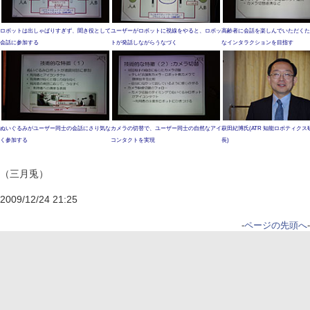
ロボットは出しゃばりすぎず、聞き役として
ユーザーがロボットに視線をやると、ロボッ
高齢者に会話を楽しんでいただくた
会話に参加する
トが発話しながらうなづく
なインタラクションを目指す
ぬいぐるみがユーザー同士の会話にさり気な
カメラの切替で、ユーザー同士の自然なアイ
萩田紀博氏(ATR 知能ロボティクス
く参加する
コンタクトを実現
長)
（三月兎）
2009/12/24 21:25
-
ページの先頭へ
-