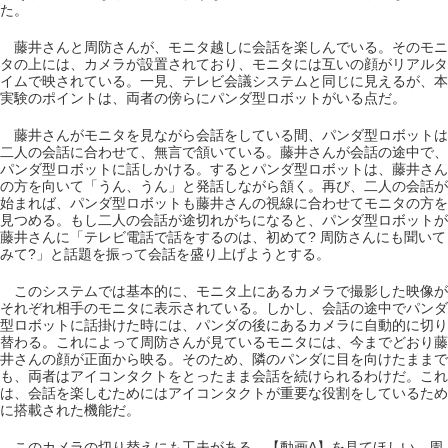
た。
藤井さんと周防さんが、モニタ越しに会話を楽しんでいる。そのモニ
タの上には、カメラが設置されており、モニタには互いの顔がリアルタ
イムで映されている。一見、テレビ会議システムと同じに見えるが、本
実験のポイントは、両者の傍らにパンダ型ロボットがいる点だ。
藤井さんがモニタを見ながら会話をしている間、パンダ型ロボットは
二人の会話に合わせて、無言で頷いている。藤井さんが会話の途中で、
パンダ型ロボットに話しかける。するとパンダ型ロボットは、藤井さん
の方を向いて「うん、うん」と発話しながら頷く。再び、二人の会話が
始まれば、パンダ型ロボットも藤井さんの視線に合わせてモニタの方を
見つめる。もし二人の会話が途切れがちになると、パンダ型ロボットが
藤井さんに「テレビ電話で話をするのは、初めて? 周防さんにも聞いて
みて?」と話題を振って会話を盛り上げようとする。
このシステムでは基本的に、モニタ上にあるカメラで撮影した映像が
それぞれ相手のモニタに表示されている。しかし、会話の途中でパンダ
型ロボットに話掛けた時には、パンダの後にあるカメラに自動的に切り
替わる。これによって周防さんが見ているモニタには、今までどおり藤
井さんの顔が正面から映る。そのため、隣のパンダに目を向けたままで
も、両者はアイコンタクトをとったまま会話を続けられるわけだ。これ
は、会話を楽しむためにはアイコンタクトが重要な役割をしているため
に搭載された機能だ。
このカメラの切り替えにも工夫がある。【動画A】を見てほしい。周