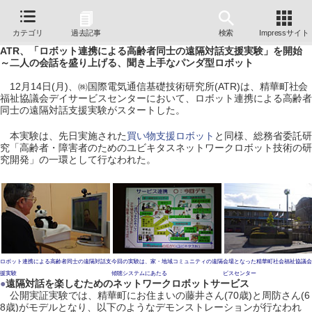
カテゴリ
過去記事
検索
Impressサイト
ATR、「ロボット連携による高齢者同士の遠隔対話支援実験」を開始
～二人の会話を盛り上げる、聞き上手なパンダ型ロボット
12月14日(月)、㈱国際電気通信基礎技術研究所(ATR)は、精華町社会
福祉協議会デイサービスセンターにおいて、ロボット連携による高齢者
同士の遠隔対話支援実験がスタートした。
本実験は、先日実施された
買い物支援ロボット
と同様、総務省委託研
究「高齢者・障害者のためのユビキタスネットワークロボット技術の研
究開発」の一環として行なわれた。
ロボット連携による高齢者同士の遠隔対話支
今回の実験は、家・地域コミュニティの遠隔
会場となった精華町社会福祉協議会
援実験
傾聴システムにあたる
ビスセンター
●
遠隔対話を楽しむためのネットワークロボットサービス
公開実証実験では、精華町にお住まいの藤井さん(70歳)と周防さん(6
8歳)がモデルとなり、以下のようなデモンストレーションが行なわれ