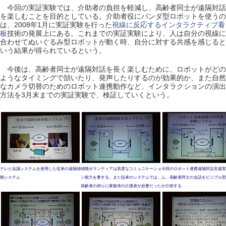
今回の実証実験では、介助者の負担を軽減し、高齢者同士が遠隔対話
を楽しむことを目的としている。介助者役にパンダ型ロボットを使うの
は、2008年1月に実証実験を行った
視線に反応するインタラクティブ看
板
技術の発展上にある。これまでの実証実験により、人は自分の視線に
合わせてぬいぐるみ型ロボットが動く時、自分に対する共感を感じると
いう結果が得られているという。
今後は、高齢者同士が遠隔対話を長く楽しむために、ロボットがどの
ようなタイミングで頷いたり、発声したりするのが効果的か、また自然
なカメラ切替のためのロボット連携動作など、インタラクションの演出
方法を3月末までの実証実験で、検証していくという。
テレビ会議システムを使用した従来の遠隔傾
傾聴ボランティアは高度なコミュニケーショ
今回のロボット連携遠隔対話支援実
聴システム
ン能力を要する。また従来のシステムでは、
ム。高齢者同士の会話をビジブル型
高齢者の傍らに家族等の介護者が必要だった
が介助する