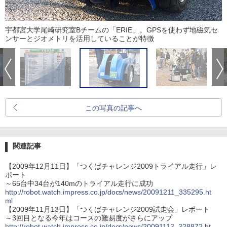
宇都宮大学尾崎研究室Bチームの「ERIE」。GPSを使わず地磁気セ
ンサーとジオメトリを活用していることが特徴
この写真の記事へ
関連記事
【2009年12月11日】「つくばチャレンジ2009トライアル走行」レ
ポート
～65台中34台が140mのトライアル走行に成功
http://robot.watch.impress.co.jp/docs/news/20091211_335295.ht
ml
【2009年11月13日】「つくばチャレンジ2009試走会」レポート
～3回目となる今年はコースの難易度がさらにアップ
http://robot.watch.impress.co.jp/docs/news/20091113_328872.ht