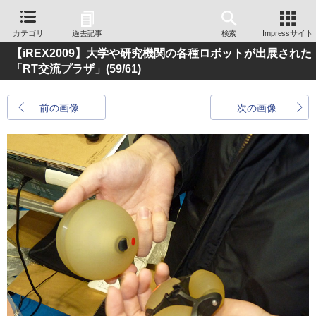
カテゴリ
過去記事
検索
Impressサイト
【iREX2009】大学や研究機関の各種ロボットが出展された
「RT交流プラザ」
(59/61)
前の画像
次の画像