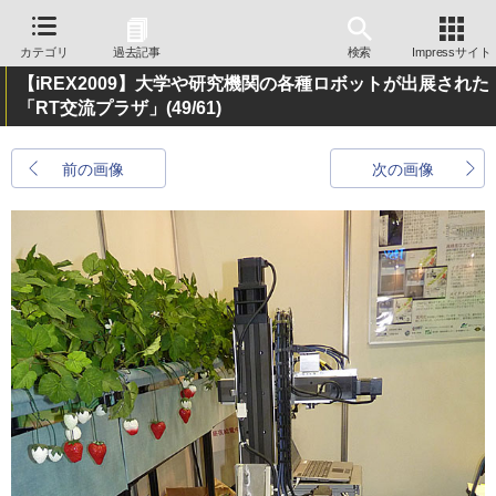
カテゴリ
過去記事
検索
Impressサイト
【iREX2009】大学や研究機関の各種ロボットが出展された
「RT交流プラザ」
(49/61)
前の画像
次の画像