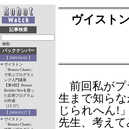
ヴイストン「
記事検索
バックナンバー
【 2009/04/02 】
■
ヴイストン
「Beauto Chaser」
で学ぶプログラミ
ング入門講座
前回私がプラ
【第4回】Beauto
Builder Neoを使っ
生まで知らな
た応用プログラム
の作成
［15:57］
じられへん!
【 2009/03/27 】
先生、考えて
■
ヴイストン
「Beauto Chaser」