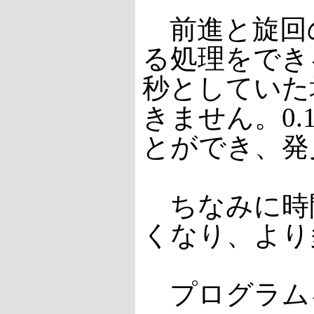
前進と旋回の
る処理をでき
秒としていた
きません。0
とができ、発
ちなみに時間
くなり、より
プログラム