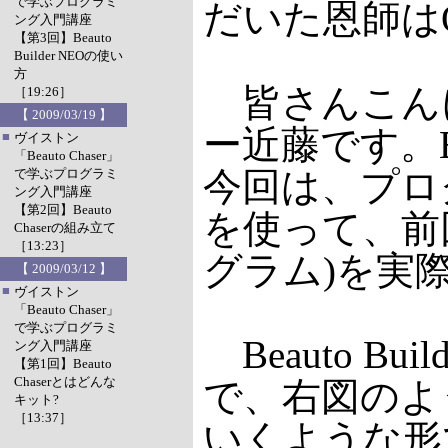
で学ぶプログラミ
だいた恩師は
ング入門講座
【第3回】Beauto
Builder NEOの使い
方
皆さんこん
［19:26］
【 2009/03/19 】
ー近藤です。Be
■
ヴイストン
「Beauto Chaser」
今回は、プログラ
で学ぶプログラミ
ング入門講座
【第2回】Beauto
を使って、前
Chaserの組み立て
［13:23］
グラム)を実
【 2009/03/12 】
■
ヴイストン
「Beauto Chaser」
で学ぶプログラミ
Beauto Bu
ング入門講座
【第1回】Beauto
Chaserとはどんな
で、右図のよ
キット?
［13:37］
いくような形