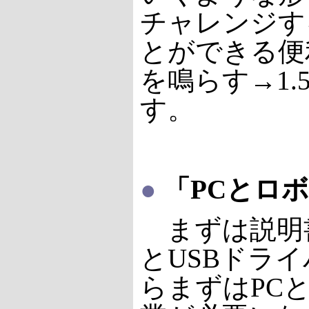
チャレンジす
とができる便
を鳴らす→1
す。
●
「PCとロボ
まずは説明書にそ
とUSBドラ
らまずはPC