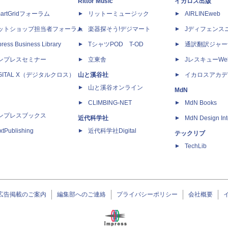
Rittor Music
イカロス出版
artGridフォーラム
リットーミュージック
AIRLINEweb
ットショップ担当者フォーラム
楽器探そう!デジマート
Jディフェンス
ress Business Library
TシャツPOD T-OD
通訳翻訳ジャー
ンプレスセミナー
立東舎
JレスキューWe
IGITAL X（デジタルクロス）
山と溪谷社
イカロスアカデ
山と溪谷オンライン
MdN
CLIMBING-NET
MdN Books
ンプレスブックス
近代科学社
MdN Design Int
xtPublishing
近代科学社Digital
テックリブ
TechLib
広告掲載のご案内
編集部へのご連絡
プライバシーポリシー
会社概要