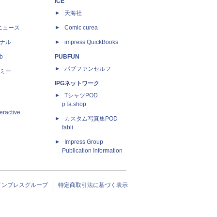
ICE
天海社
ニュース
Comic curea
ナル
impress QuickBooks
b
PUBFUN
パブファンセルフ
ミー
IPGネットワーク
TシャツPOD
pTa.shop
eractive
カスタム写真集POD
fabli
Impress Group
Publication Information
インプレスグループ
特定商取引法に基づく表示