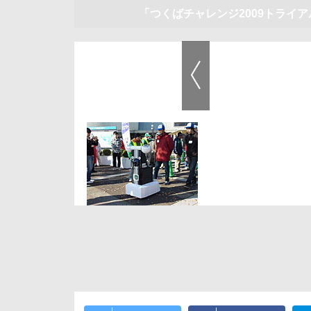
「つくばチャレンジ2009トライ
前の画像
【動画】Marcusのトライアル達成の様子。1